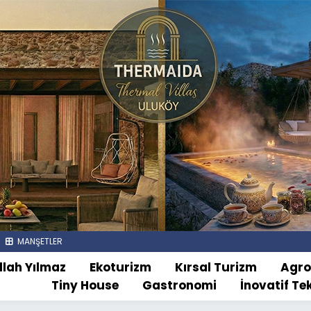
MANŞETLER
llah Yılmaz
Ekoturizm
Kırsal Turizm
Agr
Tiny House
Gastronomi
İnovatif Te