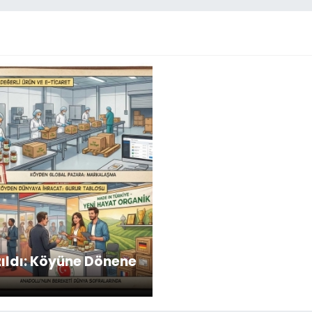
zıldı: Köyüne Dönene