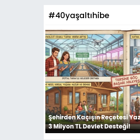
#40yaşaltıhibe
Şehirden Kaçışın Reçetesi Ya
3 Milyon TL Devlet Desteği!