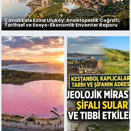
Çanakkale Ezine Uluköy: Ansiklopedik Coğrafi,
Tarihsel ve Sosyo-Ekonomik Envanter Raporu