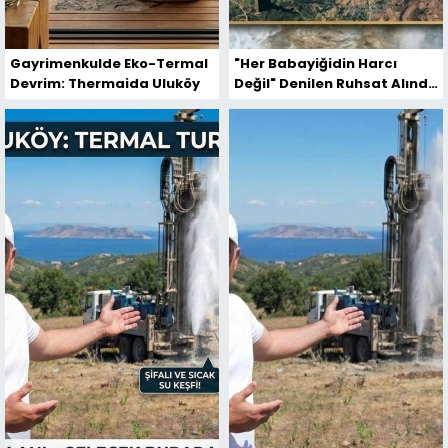
Gayrimenkulde Eko-Termal
"Her Babayiğidin Harcı
Devrim: Thermaida Uluköy
Değil" Denilen Ruhsat Alındı:
Çanakkale'de Termal
Devrim