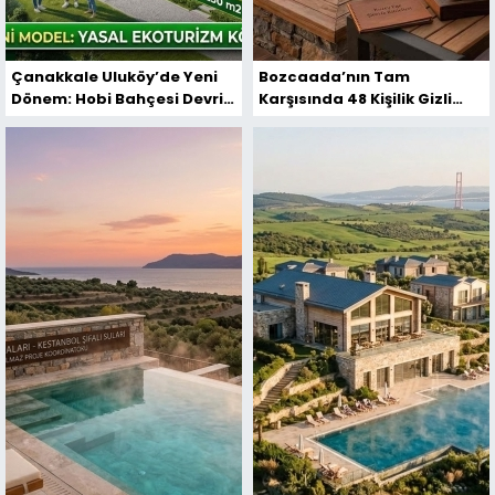
Çanakkale Uluköy’de Yeni
Bozcaada’nın Tam
Dönem: Hobi Bahçesi Devri
Karşısında 48 Kişilik Gizli
Bitti, %75 Hibe ile Şifa
Proje: Bu Villalar Kendi
Turizmi Başladı.
Parasını Ödüyor