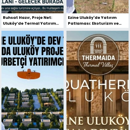
Ruhsat Hazır, Proje Net:
Ezine Uluköy'de Yatırım
Uluköy’de Termal Yatırım
Patlaması: Ekoturizm ve
Zamanı
Termal Su ile Arsa Fiyatları
Uçuşa Geçti!