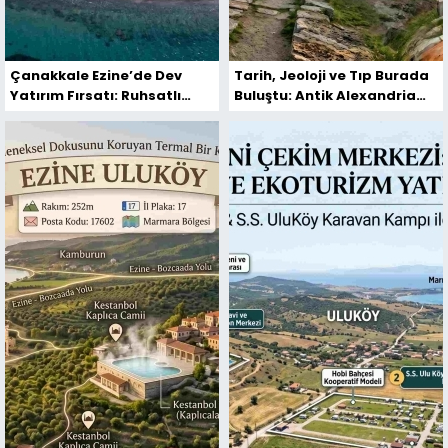
Çanakkale Ezine’de Dev
Tarih, Jeoloji ve Tıp Burada
Yatırım Fırsatı: Ruhsatlı
Buluştu: Antik Alexandria
Termal ve Ekoturizm
Troas'ın Gizli Şifası
Arsaları Satışta!
Kestanbol