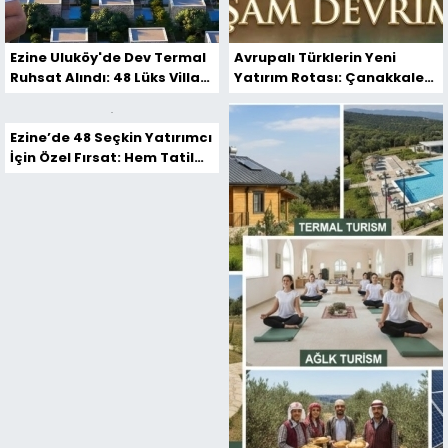
Ezine Uluköy'de Dev Termal
Avrupalı Türklerin Yeni
Ruhsat Alındı: 48 Lüks Villa
Yatırım Rotası: Çanakkale
Yatırımcılarını Bekliyor
Ezine’de 'Termal Yaşam'
Devrimi Başlıyor
Ezine’de 48 Seçkin Yatırımcı
İçin Özel Fırsat: Hem Tatil
Yapın Hem Kira Geliri Elde
Edin