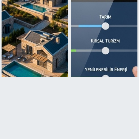
Ezine Uluköy Gayrimenkul
TKDK IPARD III Hibe
Piyasası Raporu: Stratejik
Başvurusu: Çanakkale Ezine
Konum, Büyüme Dinamikleri
Uluköy Projesi Kriter Analizi
ve Yatırım Analizi
ve Potansiyel
Değerlendirmesi