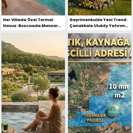
Her Villada Özel Termal
Gayrimenkulde Yeni Trend:
Havuz: Bozcaada Manzaralı
Çanakkale Uluköy Yatırım
Bu Proje Yok Satacak!
Rehberi