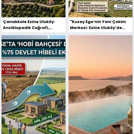
Çanakkale Ezine Uluköy:
"Kuzey Ege’nin Yeni Çekim
Ansiklopedik Coğrafi,
Merkezi: Ezine Uluköy’de
Tarihsel ve Sosyo-Ekonomik
Termal Sağlık ve Ekoturizm
Envanter Raporu
Yatırımları Dönemi"