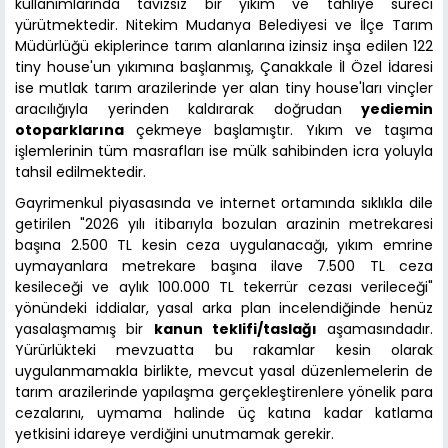
kullanımlarında tavizsiz bir yıkım ve tahliye süreci
yürütmektedir. Nitekim Mudanya Belediyesi ve İlçe Tarım
Müdürlüğü ekiplerince tarım alanlarına izinsiz inşa edilen 122
tiny house'un yıkımına başlanmış, Çanakkale İl Özel İdaresi
ise mutlak tarım arazilerinde yer alan tiny house'ları vinçler
aracılığıyla yerinden kaldırarak doğrudan
yediemin
otoparklarına
çekmeye başlamıştır. Yıkım ve taşıma
işlemlerinin tüm masrafları ise mülk sahibinden icra yoluyla
tahsil edilmektedir.
Gayrimenkul piyasasında ve internet ortamında sıklıkla dile
getirilen "2026 yılı itibarıyla bozulan arazinin metrekaresi
başına 2.500 TL kesin ceza uygulanacağı, yıkım emrine
uymayanlara metrekare başına ilave 7.500 TL ceza
kesileceği ve aylık 100.000 TL tekerrür cezası verileceği"
yönündeki iddialar, yasal arka plan incelendiğinde henüz
yasalaşmamış bir
kanun teklifi/taslağı
aşamasındadır.
Yürürlükteki mevzuatta bu rakamlar kesin olarak
uygulanmamakla birlikte, mevcut yasal düzenlemelerin de
tarım arazilerinde yapılaşma gerçekleştirenlere yönelik para
cezalarını, uymama halinde üç katına kadar katlama
yetkisini idareye verdiğini unutmamak gerekir.