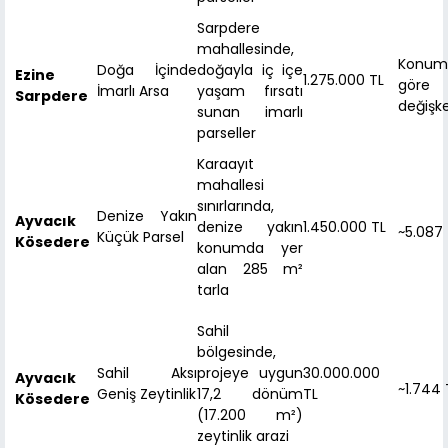
Sarpdere
mahallesinde,
Konum
Doğa İçinde
doğayla iç içe
Ezine
1.275.000 TL
göre
İmarlı Arsa
yaşam fırsatı
Sarpdere
değişk
sunan imarlı
parseller
Karaayıt
mahallesi
sınırlarında,
Denize Yakın
Ayvacık
denize yakın
1.450.000 TL
~5.087 
Küçük Parsel
Kösedere
konumda yer
alan 285 m²
tarla
Sahil
bölgesinde,
Sahil Aksı
projeye uygun
30.000.000
Ayvacık
~1.744 
Geniş Zeytinlik
17,2 dönüm
TL
Kösedere
(17.200 m²)
zeytinlik arazi