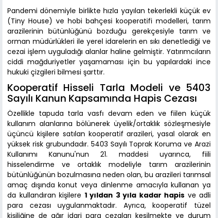
Pandemi dönemiyle birlikte hızla yayılan tekerlekli küçük ev
(Tiny House) ve hobi bahçesi kooperatifi modelleri, tarım
arazilerinin bütünlüğünü bozduğu gerekçesiyle tarım ve
orman müdürlükleri ile yerel idarelerin en sıkı denetlediği ve
cezai işlem uyguladığı alanlar haline gelmiştir. Yatırımcıların
ciddi mağduriyetler yaşamaması için bu yapılardaki ince
hukuki çizgileri bilmesi şarttır.
Kooperatif Hisseli Tarla Modeli ve 5403
Sayılı Kanun Kapsamında Hapis Cezası
Özellikle tapuda tarla vasfı devam eden ve fiilen küçük
kullanım alanlarına bölünerek üyelik/ortaklık sözleşmesiyle
üçüncü kişilere satılan kooperatif arazileri, yasal olarak en
yüksek risk grubundadır. 5403 Sayılı Toprak Koruma ve Arazi
Kullanımı Kanunu'nun 21. maddesi uyarınca, fiili
hisselendirme ve ortaklık modeliyle tarım arazilerinin
bütünlüğünün bozulmasına neden olan, bu arazileri tarımsal
amaç dışında konut veya dinlenme amacıyla kullanan ya
da kullandıran kişilere
1 yıldan 3 yıla kadar hapis
ve adli
para cezası uygulanmaktadır. Ayrıca, kooperatif tüzel
kişiliğine de ağır idari para cezaları kesilmekte ve durum