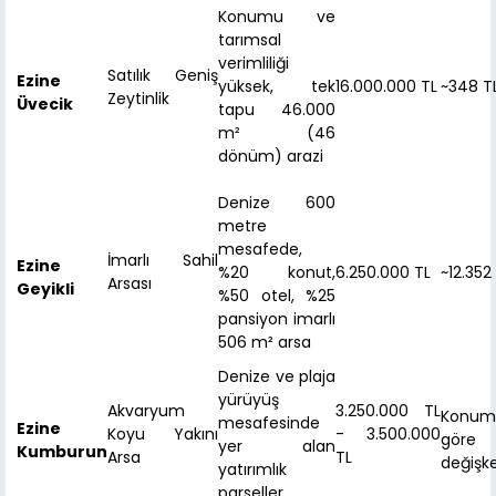
Konumu ve
tarımsal
verimliliği
Satılık Geniş
Ezine
yüksek, tek
16.000.000 TL
~348 T
Zeytinlik
Üvecik
tapu 46.000
m² (46
dönüm) arazi
Denize 600
metre
mesafede,
İmarlı Sahil
Ezine
%20 konut,
6.250.000 TL
~12.352
Arsası
Geyikli
%50 otel, %25
pansiyon imarlı
506 m² arsa
Denize ve plaja
yürüyüş
Akvaryum
3.250.000 TL
Konum
mesafesinde
Ezine
Koyu Yakını
- 3.500.000
göre
yer alan
Kumburun
Arsa
TL
değişk
yatırımlık
parseller