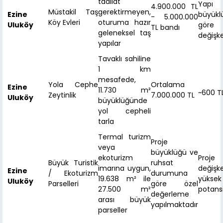
tadilat
Yapı
4.900.000 TL
Müstakil Taş
gerektirmeyen,
Ezine
büyükl
- 5.000.000
Köy Evleri
oturuma hazır
Uluköy
göre
TL bandı
geleneksel taş
değişk
yapılar
Tavaklı sahiline
1 km
mesafede,
Yola Cephe
Ortalama
Ezine
11.730 m²
~600 T
Zeytinlik
7.000.000 TL
Uluköy
büyüklüğünde
yol cepheli
tarla
Termal turizm
Proje
veya
büyüklüğü ve
ekoturizm
Proje 
Büyük Turistik
ruhsat
imarına uygun,
değişk
Ezine
/ Ekoturizm
durumuna
19.638 m² ile
yüksek
Uluköy
Parselleri
göre özel
27.500 m²
potansi
değerleme
arası büyük
yapılmaktadır
parseller