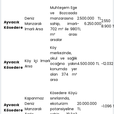
Muhteşem Ege
ve Bozcaada
Deniz
manzarasına
2.500.000 TL
2.550
Ayvacık
Manzaralı
sahip, imarlı
- 6.250.000
8.900 
Kösedere
İmarlı Arsa
702 m² ile 980
TL
m² arası
arsalar
Köy
merkezinde,
okul ve sağlık
Köy İçi İmarlı
Ayvacık
ocağına yakın
4.500.000 TL
~12.032
Arsa
Kösedere
konumda yer
alan 374 m²
arsa
Kösedere Köyü
Kapanmaz
sınırlarında,
Deniz
ekoturizm
20.000.000
Ayvacık
~1.096 
Manzaralı
potansiyeline
TL
Kösedere