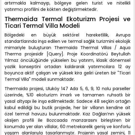
artırmakla kalmayıp, bölgeye gelen turist ve nitelikli
yatırımcı profilini de kökten değiştirmektedir.
Thermaida Termal Ekoturizm Projesi ve
Ticari Termal Villa Modeli
Bölgedeki en büyük sektörel hareketlilik, Avrupa
standartlarında inşa edilen ve termal sağlık turizmini ekolojik
mimariyle buluşturan Thermaida Thermal Villas / Aqua
Therma projesidir [Query]. Proje Koordinatörü Beytullah
Yılmaz öncülüğünde yükselen bu yatırım, klasik dönemsel
yazlık konseptini ortadan kaldırarak yatırımcılara 12 ay
boyunca aktif çalışan ve yüksek kira geliri üreten bir "Ticari
Termal Villa" modeli sunmaktadır.
Thermaida projesi, Uluköy 147 Ada 5, 6, 9, 10 nolu parseller
üzerinde, %10 ekoturizm imarlı ve tamamen ruhsatlı bir
yasal altyapı ile inşa edilmektedir. Sadece 48 seçkin ortağın
kabul edildiği bu butik projede, her bir villanın kendine ait
özel termal havuzu bulunmaktadır. Kaz Dağları’nın yüksek
oksijen profili ile Bozcaada manzarasını birleştiren bir
konumda yer alan villalar, 60 metrekarelik geniş ve konforlu
yaşam alanlarıyla tasarlanmıştır. Projenin yasal zemini, 11