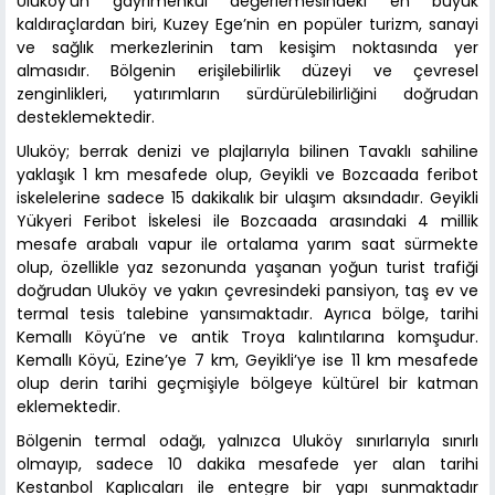
Uluköy’ün gayrimenkul değerlemesindeki en büyük
kaldıraçlardan biri, Kuzey Ege’nin en popüler turizm, sanayi
ve sağlık merkezlerinin tam kesişim noktasında yer
almasıdır. Bölgenin erişilebilirlik düzeyi ve çevresel
zenginlikleri, yatırımların sürdürülebilirliğini doğrudan
desteklemektedir.
Uluköy; berrak denizi ve plajlarıyla bilinen Tavaklı sahiline
yaklaşık 1 km mesafede olup, Geyikli ve Bozcaada feribot
iskelelerine sadece 15 dakikalık bir ulaşım aksındadır. Geyikli
Yükyeri Feribot İskelesi ile Bozcaada arasındaki 4 millik
mesafe arabalı vapur ile ortalama yarım saat sürmekte
olup, özellikle yaz sezonunda yaşanan yoğun turist trafiği
doğrudan Uluköy ve yakın çevresindeki pansiyon, taş ev ve
termal tesis talebine yansımaktadır. Ayrıca bölge, tarihi
Kemallı Köyü’ne ve antik Troya kalıntılarına komşudur.
Kemallı Köyü, Ezine’ye 7 km, Geyikli’ye ise 11 km mesafede
olup derin tarihi geçmişiyle bölgeye kültürel bir katman
eklemektedir.
Bölgenin termal odağı, yalnızca Uluköy sınırlarıyla sınırlı
olmayıp, sadece 10 dakika mesafede yer alan tarihi
Kestanbol Kaplıcaları ile entegre bir yapı sunmaktadır