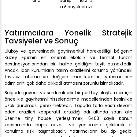
Tarla
sahip 18.243
m² büyük arazi
Yatırımcılara Yönelik Stratejik
Tavsiyeler ve Sonuç
Uluköy ve çevresindeki gayrimenkul hareketliliği, bölgenin
Kuzey Ege’nin en önemli ekolojik ve termal turizm
destinasyonlarından biri haline geldiğini teyit etmektedir.
Ancak, idari kurumların tarım arazilerini koruma yönündeki
tavizsiz tutumu ve değişen imar kuralları, yatırımcıların
adımlarını çok daha dikkatli atmasını zorunlu kılmaktadır.
Bölgede güvenli ve sürdürülebilir bir portföy oluşturmak için
öncelikle gayriresmi hisselendirme modellerinden kesinlikle
uzak durulması gerekmektedir. Tapuda tarla vasfı devam
eden arazileri kooperatif ortaklığı adı altında satın alıp
üzerine tiny house yerleştirmek, 5403 sayılı Kanun
kapsamında hapis cezası ve yediemine çekilerek el
konulma riski taşımaktadır. Yatırımcıların bu tip geçici