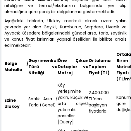
niteliğine ve termal/ekoturizm bölgesinde yer alıp
almadığına göre geniş bir dalgalanma göstermektedir.
Aşağıdaki tabloda, Uluköy merkezli olmak üzere yakın
çevrede yer alan Geyikli, Kumburun, Sarpdere, Üvecik ve
Ayvacık Kösedere bölgelerindeki güncel arsa, tarla, zeytinlik
ve konut fiyat kırılımları yapısal özellikleri ile birlikte analiz
edilmektedir:
Ortal
Gayrimenkul
Öne Çıkan
Ortalama
Birim
Bölge /
Türü ve
Detaylar ve
Toplam
Metre
Mahalle
Niteliği
Metraj
Fiyat (TL)
Fiyatı
(TL/m²
Köy
yerleşimine
2.400.000
yakın, küçük ve
Konum
Satılık Arsa /
TL'den
Ezine
orta ölçekli
göre
Tarla (Genel)
başlayan
Uluköy
yatırımlık
değişk
fiyatlarla
parseller
[Query]