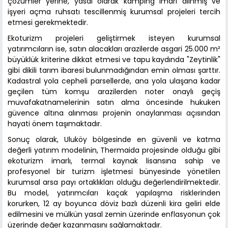
çözümler yerine, yasal olarak kamping imarı alınmış ve
işyeri açma ruhsatı tescillenmiş kurumsal projeleri tercih
etmesi gerekmektedir.
Ekoturizm projeleri geliştirmek isteyen kurumsal
yatırımcıların ise, satın alacakları arazilerde asgari 25.000 m²
büyüklük kriterine dikkat etmesi ve tapu kaydında "Zeytinlik"
gibi dikili tarım ibaresi bulunmadığından emin olması şarttır.
Kadastral yola cepheli parsellerde, ana yola ulaşana kadar
geçilen tüm komşu arazilerden noter onaylı geçiş
muvafakatnamelerinin satın alma öncesinde hukuken
güvence altına alınması projenin onaylanması açısından
hayati önem taşımaktadır.
Sonuç olarak, Uluköy bölgesinde en güvenli ve katma
değerli yatırım modelinin, Thermaida projesinde olduğu gibi
ekoturizm imarlı, termal kaynak lisansına sahip ve
profesyonel bir turizm işletmesi bünyesinde yönetilen
kurumsal arsa payı ortaklıkları olduğu değerlendirilmektedir.
Bu model, yatırımcıları kaçak yapılaşma risklerinden
korurken, 12 ay boyunca döviz bazlı düzenli kira geliri elde
edilmesini ve mülkün yasal zemin üzerinde enflasyonun çok
üzerinde değer kazanmasını sağlamaktadır.