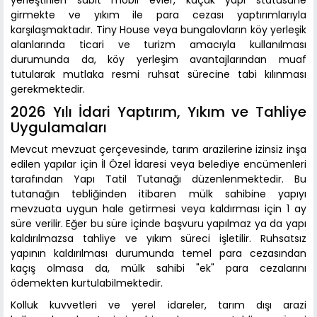
yerleştirilen sabit mobil evler, kaçak yapı statüsüne
girmekte ve yıkım ile para cezası yaptırımlarıyla
karşılaşmaktadır. Tiny House veya bungalovların köy yerleşik
alanlarında ticari ve turizm amacıyla kullanılması
durumunda da, köy yerleşim avantajlarından muaf
tutularak mutlaka resmi ruhsat sürecine tabi kılınması
gerekmektedir.
2026 Yılı İdari Yaptırım, Yıkım ve Tahliye
Uygulamaları
Mevcut mevzuat çerçevesinde, tarım arazilerine izinsiz inşa
edilen yapılar için İl Özel İdaresi veya belediye encümenleri
tarafından Yapı Tatil Tutanağı düzenlenmektedir. Bu
tutanağın tebliğinden itibaren mülk sahibine yapıyı
mevzuata uygun hale getirmesi veya kaldırması için 1 ay
süre verilir. Eğer bu süre içinde başvuru yapılmaz ya da yapı
kaldırılmazsa tahliye ve yıkım süreci işletilir. Ruhsatsız
yapının kaldırılması durumunda temel para cezasından
kaçış olmasa da, mülk sahibi "ek" para cezalarını
ödemekten kurtulabilmektedir.
Kolluk kuvvetleri ve yerel idareler, tarım dışı arazi