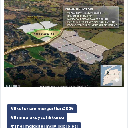
#Ekoturizmimarşartları2026
#Ezineuluköysatılıkarsa
#Thermaidatermalvillaprojesi