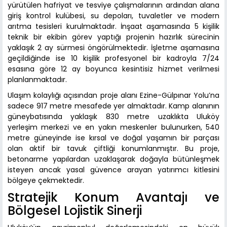
yürütülen hafriyat ve tesviye çalışmalarının ardından alana
giriş kontrol kulübesi, su depoları, tuvaletler ve modern
arıtma tesisleri kurulmaktadır. İnşaat aşamasında 5 kişilik
teknik bir ekibin görev yaptığı projenin hazırlık sürecinin
yaklaşık 2 ay sürmesi öngörülmektedir. İşletme aşamasına
geçildiğinde ise 10 kişilik profesyonel bir kadroyla 7/24
esasına göre 12 ay boyunca kesintisiz hizmet verilmesi
planlanmaktadır.
Ulaşım kolaylığı açısından proje alanı Ezine-Gülpınar Yolu’na
sadece 917 metre mesafede yer almaktadır. Kamp alanının
güneybatısında yaklaşık 830 metre uzaklıkta Uluköy
yerleşim merkezi ve en yakın meskenler bulunurken, 540
metre güneyinde ise kırsal ve doğal yaşamın bir parçası
olan aktif bir tavuk çiftliği konumlanmıştır. Bu proje,
betonarme yapılardan uzaklaşarak doğayla bütünleşmek
isteyen ancak yasal güvence arayan yatırımcı kitlesini
bölgeye çekmektedir.
Stratejik Konum Avantajı ve
Bölgesel Lojistik Sinerji