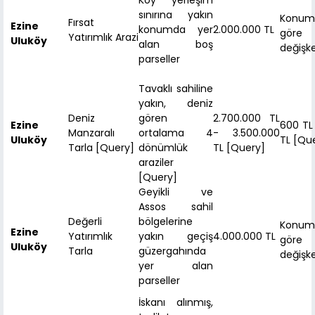
Köy yerleşim
sınırına yakın
Konum
Fırsat
Ezine
konumda yer
2.000.000 TL
göre
Yatırımlık Arazi
Uluköy
alan boş
değişk
parseller
Tavaklı sahiline
yakın, deniz
Deniz
gören
2.700.000 TL
Ezine
600 TL
Manzaralı
ortalama 4
- 3.500.000
Uluköy
TL [Qu
Tarla [Query]
dönümlük
TL [Query]
araziler
[Query]
Geyikli ve
Assos sahil
Değerli
bölgelerine
Konum
Ezine
Yatırımlık
yakın geçiş
4.000.000 TL
göre
Uluköy
Tarla
güzergahında
değişk
yer alan
parseller
İskanı alınmış,