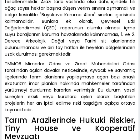
tescillenmelidir. Arazi tarla vasfında olsa dahi, içindeki fiili
ağaç sayısı hektar başına düşen verim sınırını aşmamalı ve
bölge kesinlikle "Büyükova Koruma Alanı" sınırları içerisinde
kalmamalıdır. Bunlara ek olarak, Çevresel Etki
Değerlendirmesi (ÇED) raporunun olumlu olması, içme
suyu barajlarının koruma havzalarında kalınmaması, 1. ve 2.
Derece Arkeolojik, Doğal veya Tarihi sit alanlarında
bulunulmaması ve diri fay hatları ile heyelan bölgelerinden
uzak durulması gerekmektedir.
TMMOB Mimarlar Odası ve Ziraat Mühendisleri Odası
tarafından açılan davalar neticesinde, Ayvacık ve Bayramiç
ilçelerinde tarım alanlarını yapılaşmaya açan bazı onaylı
ekoturizm imar planları hakkında mahkemeler tarafından
yürütmeyi durdurma kararları verilmiştir. Bu durum, yasal
süreçleri eksik veya kurallara aykırı olarak başlatılan
projelerin her an iptal edilme riski taşıdığını açıkça ortaya
koymaktadır.
Tarım Arazilerinde Hukuki Riskler,
Tiny House ve Kooperatif
Mevzuatı