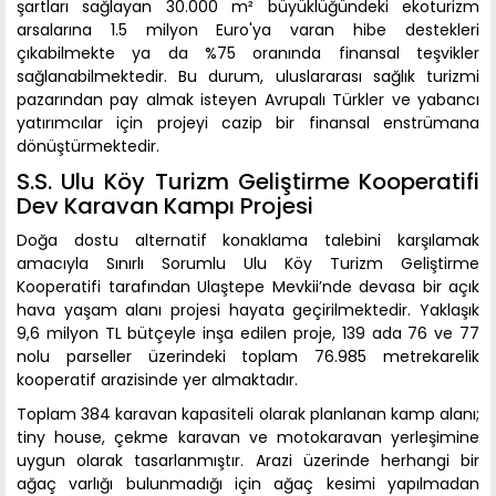
şartları sağlayan 30.000 m² büyüklüğündeki ekoturizm
arsalarına 1.5 milyon Euro'ya varan hibe destekleri
çıkabilmekte ya da %75 oranında finansal teşvikler
sağlanabilmektedir. Bu durum, uluslararası sağlık turizmi
pazarından pay almak isteyen Avrupalı Türkler ve yabancı
yatırımcılar için projeyi cazip bir finansal enstrümana
dönüştürmektedir.
S.S. Ulu Köy Turizm Geliştirme Kooperatifi
Dev Karavan Kampı Projesi
Doğa dostu alternatif konaklama talebini karşılamak
amacıyla Sınırlı Sorumlu Ulu Köy Turizm Geliştirme
Kooperatifi tarafından Ulaştepe Mevkii’nde devasa bir açık
hava yaşam alanı projesi hayata geçirilmektedir. Yaklaşık
9,6 milyon TL bütçeyle inşa edilen proje, 139 ada 76 ve 77
nolu parseller üzerindeki toplam 76.985 metrekarelik
kooperatif arazisinde yer almaktadır.
Toplam 384 karavan kapasiteli olarak planlanan kamp alanı;
tiny house, çekme karavan ve motokaravan yerleşimine
uygun olarak tasarlanmıştır. Arazi üzerinde herhangi bir
ağaç varlığı bulunmadığı için ağaç kesimi yapılmadan