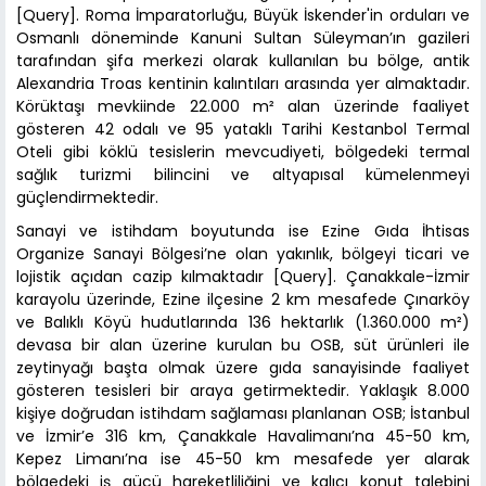
[Query]. Roma İmparatorluğu, Büyük İskender'in orduları ve
Osmanlı döneminde Kanuni Sultan Süleyman’ın gazileri
tarafından şifa merkezi olarak kullanılan bu bölge, antik
Alexandria Troas kentinin kalıntıları arasında yer almaktadır.
Körüktaşı mevkiinde 22.000 m² alan üzerinde faaliyet
gösteren 42 odalı ve 95 yataklı Tarihi Kestanbol Termal
Oteli gibi köklü tesislerin mevcudiyeti, bölgedeki termal
sağlık turizmi bilincini ve altyapısal kümelenmeyi
güçlendirmektedir.
Sanayi ve istihdam boyutunda ise Ezine Gıda İhtisas
Organize Sanayi Bölgesi’ne olan yakınlık, bölgeyi ticari ve
lojistik açıdan cazip kılmaktadır [Query]. Çanakkale-İzmir
karayolu üzerinde, Ezine ilçesine 2 km mesafede Çınarköy
ve Balıklı Köyü hudutlarında 136 hektarlık (1.360.000 m²)
devasa bir alan üzerine kurulan bu OSB, süt ürünleri ile
zeytinyağı başta olmak üzere gıda sanayisinde faaliyet
gösteren tesisleri bir araya getirmektedir. Yaklaşık 8.000
kişiye doğrudan istihdam sağlaması planlanan OSB; İstanbul
ve İzmir’e 316 km, Çanakkale Havalimanı’na 45-50 km,
Kepez Limanı’na ise 45-50 km mesafede yer alarak
bölgedeki iş gücü hareketliliğini ve kalıcı konut talebini