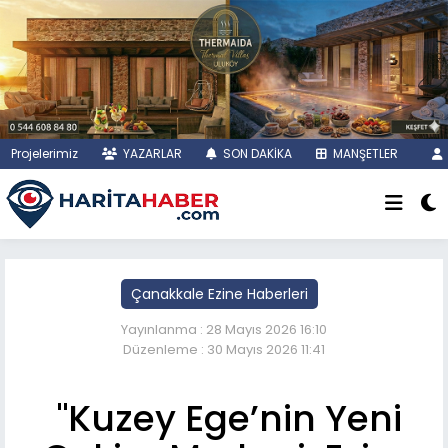
Projelerimiz
YAZARLAR
SON DAKİKA
MANŞETLER
Çanakkale Ezine Haberleri
Yayınlanma : 28 Mayıs 2026 16:10
Düzenleme : 30 Mayıs 2026 11:41
"Kuzey Ege’nin Yeni