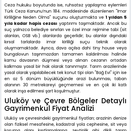
Ceza hukuku boyutunda ise, ruhsatsız yapılaşma eylemleri
Türk Ceza Kanunu’nun 184. maddesinde düzenlenen "İmar
Kirliliğine Neden Olma" suçunu oluşturmakta ve
1 yıldan 5
yıla kadar hapis cezası
yaptırımı taşımaktadır. Ancak bu
suç yalnızca belediye sınırları ve özel imar rejimine tabi (sit
alanları, OSB vb.) alanlarda geçerlidir; bu alanlar dışındaki
kırsal tarlalarda imar kirliliği suçu teknik olarak
oluşmamaktadır. Ayrıca, dava açılsa dahi tiny house veya
bungalovun taşınmazdan tamamen kaldırılması halinde
kamu davasının düşmesi veya alınan cezanın ortadan
kalkması yasal bir hak olarak tanınmıştır. Tarım arazilerinde
yasal olarak yapılabilecek tek konut tipi olan "Bağ Evi" için ise
en az 5 dönüm büyüklüğünde arazi bulunması, taban
alanının 30 metrekareyi geçmemesi ve en çok iki katlı
olarak inşa edilmesi şart koşulmuştur.
Uluköy ve Çevre Bölgeler Detaylı
Gayrimenkul Fiyat Analizi
Uluköy ve çevresindeki gayrimenkul fiyatları; arazinin denize
olan fiziksel mesafesine, kadastral yola cephesine, sit veya
koruma alanı kısıtlamalarına, zeytinlik gibi dikili tarım