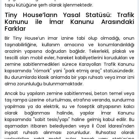
tapu kütüğüne şerh olarak işlenmektedir.
Tiny House’ların Yasal Statüsü: Trafik
Kanunu ile İmar Kanunu Arasındaki
Farklar
Bir Tiny House’un imar iznine tabi olup olmadığı, onun
taşınabilirliğine, kullanım amacına ve konumlandırıldığı
arazinin yapısına doğrudan bağlıdır. Tekerlekli, plakalı ve
tescilli olan mobil evler, hareket kabiliyetlerini korudukları ve
zemine sabitlenmedikleri sürece Karayolları Trafik Kanunu
kapsamında "römork" yani "park etmiş araç" statüsündedir.
Bu durumlarda klasik anlamda bir yapı ruhsatı veya imar izni
alma zorunluluğu bulunmamaktadır.
Ancak bu yapıların zemine sabitlenmesi, beton temel veya
taş rampa üzerine oturtulması, etrafına veranda, sundurma
yapılması ya da elektrik, su ve foseptik altyapısının kalıcı
olarak bağlanması halinde, yapılar İmar Kanunu
kapsamında "sabit tesis/yapı" haline gelmiş kabul edilir. Bu
aşamadan itibaren belediyeden veya İl Özel İdaresi'nden
inşaat ruhsatı alınması zorunludur. Ruhsatsız olarak