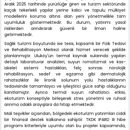
Aralık 2025 tarihinde yürürlüğe giren ve turizm sektöründe
kaçak tekerlekli yapılar yerine kalıcı ve tapulu mülkiyet
modellerini koruma altına alan yeni yönetmelikle tam
uyumluluk göstermektedir. Bu durum, yatırımı yasal
risklerden arındırarak güvenli bir liman haline
getirmektedir.
Sağlık turizmi boyutunda ise tesis, kapsamlı bir Fizik Tedavi
ve Rehabilitasyon Merkezi olarak hizmet verecek şekilde
planlanmıştır. Uluköy'ün termal kaynak sularında yapılan
detaylı laboratuvar analizleri, suyun romatizmal ve kas-
iskelet sistemi hastalıkları, felç sonrası nörolojik
rehabilitasyon, sedef ve egzama gibi dermatolojik
rahatsızlıklar ile kronik solunum yolu hastalıklarının
tedavisinde tamamlayıcı ve iyileştirici güce sahip olduğunu
kanıtlamıştır. Ayrıca termal suyun rahatlatıcı etkisi,
ekoturizm konseptiyle birleşerek stres yönetimi ve ruhsal
arınma odaklı arayışlara da hitap etmektedir.
Mali teşvikler açısından, bölgedeki ekoturizm yatırımları ciddi
bir finansal destek kalkanına sahiptir. TKDK IPARD III hibe
programı kriterleriyle uyumlu olan bu projeler kapsamında,