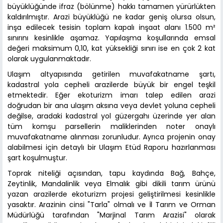
büyüklüğünde ifraz (bölünme) hakkı tamamen yürürlükten
kaldırılmıştır. Arazi büyüklüğü ne kadar geniş olursa olsun,
inşa edilecek tesisin toplam kapalı inşaat alanı 1.500 m²
sınırını kesinlikle aşamaz. Yapılaşma koşullarında emsal
değeri maksimum 0,10, kat yüksekliği sınırı ise en çok 2 kat
olarak uygulanmaktadır.
Ulaşım altyapısında getirilen muvafakatname şartı,
kadastral yola cepheli arazilerde büyük bir engel teşkil
etmektedir. Eğer ekoturizm imarı talep edilen arazi
doğrudan bir ana ulaşım aksına veya devlet yoluna cepheli
değilse, aradaki kadastral yol güzergahı üzerinde yer alan
tüm komşu parsellerin maliklerinden noter onaylı
muvafakatname alınması zorunludur. Ayrıca projenin onay
alabilmesi için detaylı bir Ulaşım Etüd Raporu hazırlanması
şart koşulmuştur.
Toprak niteliği açısından, tapu kaydında Bağ, Bahçe,
Zeytinlik, Mandalinlik veya Elmalık gibi dikili tarım ürünü
yazan arazilerde ekoturizm projesi geliştirilmesi kesinlikle
yasaktır. Arazinin cinsi "Tarla" olmalı ve İl Tarım ve Orman
Müdürlüğü tarafından "Marjinal Tarım Arazisi" olarak