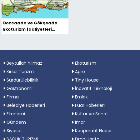
Bozcaada ve Gökçeada
Ekoturizm faaliyetleri
devam ediyor
Beytullah Yılmaz
Ekoturizm
Kırsal Turizm
Agro
Sürdürülebilirlik
Tiny House
Gastronomi
İnovatif Teknoloji
Firma
Emlak
Belediye Haberleri
Fuar Haberleri
Ekonomi
Kültür ve Sanat
Gündem
İmar
Siyaset
Kooperatif Haber
SAĞLIK TURİZMİ
Dron Harita