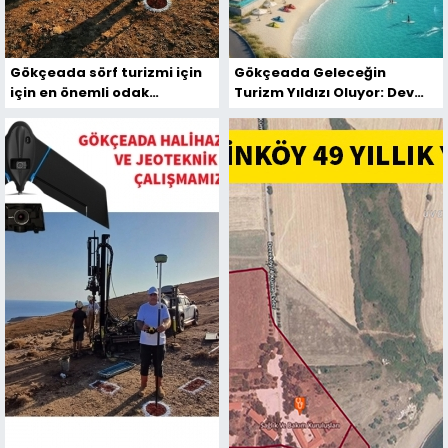
Gökçeada sörf turizmi için
Gökçeada Geleceğin
için en önemli odak
Turizm Yıldızı Oluyor: Dev
noktasıdır
Projeler Adayı Zirveye
Taşıyacak