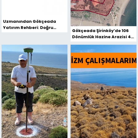
Uzmanından Gökçeada
Yatırım Rehberi: Doğru
Gökçeada Şirinköy’de 106
Araziyi Bul, Devlet Desteğini
Dönümlük Hazine Arazisi 49
Al, Kazan!
Yıllığına Yatırıma Açılıyor
(Resmi Gazete)