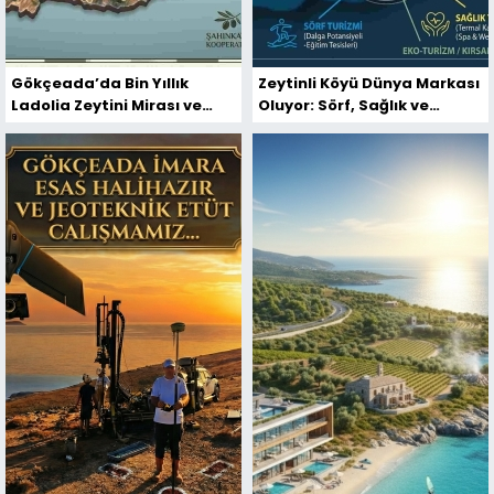
Gökçeada’da Bin Yıllık
Zeytinli Köyü Dünya Markası
Ladolia Zeytini Mirası ve
Oluyor: Sörf, Sağlık ve
Gelecek Vizyonu
Ekoturizm Bir Arada!