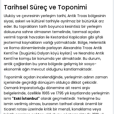
Tarihsel Süreç ve Toponimi
Uluköy ve çevresinin yerleşim tarihi, Antik Troas bölgesinin
siyasi, askeri ve kültürel tarihiyle ayrılmaz bir bütünlük arz
eder. Bu toprakların tarih boyunca kesintisiz bir yerleşim
dokusuna sahne olmasının temelinde, tarımsal açıdan
verimli toprak havzaları ile Kestanbol Kaplıcaları gibi şifalı
jeotermal kaynakların varlığı yatmaktadır. Bölge, Helenistik
ve Roma dönemlerinde parlayan Alexandria Troas Antik
Kenti'ne (bugünkü Dalyan köyü kıyıları) ve Neandria Antik
Kenti'ne komşu bir konumda yer almaktadır. Bu durum,
antik çağlardan bu yana bölgede gelişmiş bir sosyo-
ekonomik ağın mevcut olduğunu kanıtlamaktadır.
Toponimik açıdan incelendiğinde, yerleşimin adının zaman
içerisinde geçirdiği dönüşüm oldukça dikkat çekicidir.
Osmanlı İmparatorluğu dönemine ait resmi arşiv
belgelerinde, özellikle 1665 ve 1795 yılı kayıtlarında yerleşimin
ismi
"Eski İstanbul"
olarak geçmektedir. Yerleşime bu
ismin verilmiş olması, burasının tarihsel olarak önemli bir
ticaret rotası üzerinde kritik bir menzil, konaklama veya