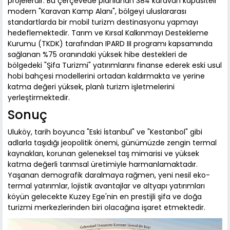
projelerdir. Bu çerçevede planlanan 384 karavan kapasiteli
modern "Karavan Kamp Alanı", bölgeyi uluslararası
standartlarda bir mobil turizm destinasyonu yapmayı
hedeflemektedir. Tarım ve Kırsal Kalkınmayı Destekleme
Kurumu (TKDK) tarafından IPARD III programı kapsamında
sağlanan %75 oranındaki yüksek hibe destekleri de
bölgedeki "Şifa Turizmi" yatırımlarını finanse ederek eski usul
hobi bahçesi modellerini ortadan kaldırmakta ve yerine
katma değeri yüksek, planlı turizm işletmelerini
yerleştirmektedir.
Sonuç
Uluköy, tarih boyunca "Eski İstanbul" ve "Kestanbol" gibi
adlarla taşıdığı jeopolitik önemi, günümüzde zengin termal
kaynakları, korunan geleneksel taş mimarisi ve yüksek
katma değerli tarımsal üretimiyle harmanlamaktadır.
Yaşanan demografik daralmaya rağmen, yeni nesil eko-
termal yatırımlar, lojistik avantajlar ve altyapı yatırımları
köyün gelecekte Kuzey Ege'nin en prestijli şifa ve doğa
turizmi merkezlerinden biri olacağına işaret etmektedir.