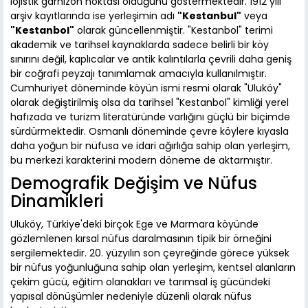
lojistik garnizon noktası olduğunu göstermektedir. 1912 yılı
arşiv kayıtlarında ise yerleşimin adı
"Kestanbul"
veya
"Kestanbol"
olarak güncellenmiştir. "Kestanbol" terimi
akademik ve tarihsel kaynaklarda sadece belirli bir köy
sınırını değil, kaplıcalar ve antik kalıntılarla çevrili daha geniş
bir coğrafi peyzajı tanımlamak amacıyla kullanılmıştır.
Cumhuriyet döneminde köyün ismi resmi olarak "Uluköy"
olarak değiştirilmiş olsa da tarihsel "Kestanbol" kimliği yerel
hafızada ve turizm literatüründe varlığını güçlü bir biçimde
sürdürmektedir. Osmanlı döneminde çevre köylere kıyasla
daha yoğun bir nüfusa ve idari ağırlığa sahip olan yerleşim,
bu merkezi karakterini modern döneme de aktarmıştır.
Demografik Değişim ve Nüfus
Dinamikleri
Uluköy, Türkiye'deki birçok Ege ve Marmara köyünde
gözlemlenen kırsal nüfus daralmasının tipik bir örneğini
sergilemektedir. 20. yüzyılın son çeyreğinde görece yüksek
bir nüfus yoğunluğuna sahip olan yerleşim, kentsel alanların
çekim gücü, eğitim olanakları ve tarımsal iş gücündeki
yapısal dönüşümler nedeniyle düzenli olarak nüfus