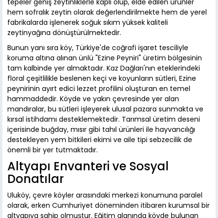
tepeler geniş zeytinliklerle kaplı olup, elde edilen ürünler
hem sofralık zeytin olarak değerlendirilmekte hem de yerel
fabrikalarda işlenerek soğuk sıkım yüksek kaliteli
zeytinyağına dönüştürülmektedir.
Bunun yanı sıra köy, Türkiye'de coğrafi işaret tesciliyle
koruma altına alınan ünlü "Ezine Peyniri" üretim bölgesinin
tam kalbinde yer almaktadır. Kaz Dağları'nın eteklerindeki
floral çeşitlilikle beslenen keçi ve koyunların sütleri, Ezine
peynirinin ayırt edici lezzet profilini oluşturan en temel
hammaddedir. Köyde ve yakın çevresinde yer alan
mandıralar, bu sütleri işleyerek ulusal pazara sunmakta ve
kırsal istihdamı desteklemektedir. Tarımsal üretim deseni
içerisinde buğday, mısır gibi tahıl ürünleri ile hayvancılığı
destekleyen yem bitkileri ekimi ve aile tipi sebzecilik de
önemli bir yer tutmaktadır.
Altyapı Envanteri ve Sosyal
Donatılar
Uluköy, çevre köyler arasındaki merkezi konumuna paralel
olarak, erken Cumhuriyet döneminden itibaren kurumsal bir
altyapıya sahip olmuştur. Eğitim alanında köyde bulunan