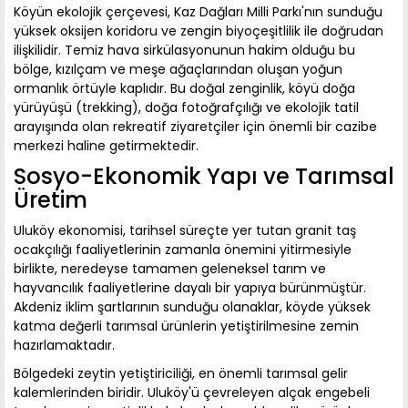
Köyün ekolojik çerçevesi, Kaz Dağları Milli Parkı'nın sunduğu
yüksek oksijen koridoru ve zengin biyoçeşitlilik ile doğrudan
ilişkilidir. Temiz hava sirkülasyonunun hakim olduğu bu
bölge, kızılçam ve meşe ağaçlarından oluşan yoğun
ormanlık örtüyle kaplıdır. Bu doğal zenginlik, köyü doğa
yürüyüşü (trekking), doğa fotoğrafçılığı ve ekolojik tatil
arayışında olan rekreatif ziyaretçiler için önemli bir cazibe
merkezi haline getirmektedir.
Sosyo-Ekonomik Yapı ve Tarımsal
Üretim
Uluköy ekonomisi, tarihsel süreçte yer tutan granit taş
ocakçılığı faaliyetlerinin zamanla önemini yitirmesiyle
birlikte, neredeyse tamamen geleneksel tarım ve
hayvancılık faaliyetlerine dayalı bir yapıya bürünmüştür.
Akdeniz iklim şartlarının sunduğu olanaklar, köyde yüksek
katma değerli tarımsal ürünlerin yetiştirilmesine zemin
hazırlamaktadır.
Bölgedeki zeytin yetiştiriciliği, en önemli tarımsal gelir
kalemlerinden biridir. Uluköy'ü çevreleyen alçak engebeli