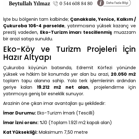
İşte bu bölgenin tam kalbinde;
Çanakkale, Yenice, Kalkım /
Çukuroba 106-4 parselde
, yatırımcısına yüksek kazanç ve
prestij vadeden,
Eko-Turizm imarı tescillenmiş
muazzam
bir arazi satışa sunuldu.
Eko-Köy ve Turizm Projeleri İçin
Hazır Altyapı
Çukuroba köyünün batısında, Edremit Körfezi yönünde
yüksek ve hâkim bir konumda yer alan bu arazi,
20.050 m2
toplam tapu alanına sahip. Yola terk işlemlerinin ardından
geriye kalan
19.212 m2 net alan
, projelendirme için
yatırımcıya geniş bir esneklik sunuyor.
Arazinin öne çıkan imar avantajları şu şekildedir:
İmar Durumu:
Eko-Turizm İmarlı (Tescilli)
İmar İzni oranı:
%10 (Toplam 1.921 m2 kapalı alan)
Kat Yüksekliği:
Maksimum 7,50 metre