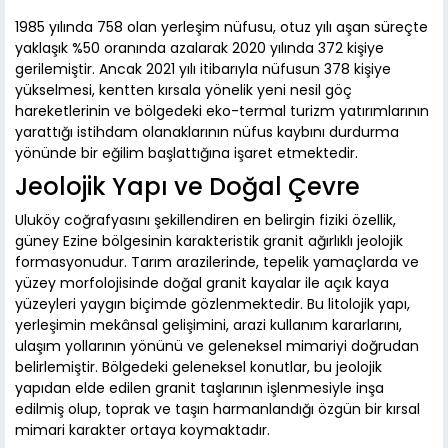
1985 yılında 758 olan yerleşim nüfusu, otuz yılı aşan süreçte
yaklaşık %50 oranında azalarak 2020 yılında 372 kişiye
gerilemiştir. Ancak 2021 yılı itibarıyla nüfusun 378 kişiye
yükselmesi, kentten kırsala yönelik yeni nesil göç
hareketlerinin ve bölgedeki eko-termal turizm yatırımlarının
yarattığı istihdam olanaklarının nüfus kaybını durdurma
yönünde bir eğilim başlattığına işaret etmektedir.
Jeolojik Yapı ve Doğal Çevre
Uluköy coğrafyasını şekillendiren en belirgin fiziki özellik,
güney Ezine bölgesinin karakteristik granit ağırlıklı jeolojik
formasyonudur. Tarım arazilerinde, tepelik yamaçlarda ve
yüzey morfolojisinde doğal granit kayalar ile açık kaya
yüzeyleri yaygın biçimde gözlenmektedir. Bu litolojik yapı,
yerleşimin mekânsal gelişimini, arazi kullanım kararlarını,
ulaşım yollarının yönünü ve geleneksel mimariyi doğrudan
belirlemiştir. Bölgedeki geleneksel konutlar, bu jeolojik
yapıdan elde edilen granit taşlarının işlenmesiyle inşa
edilmiş olup, toprak ve taşın harmanlandığı özgün bir kırsal
mimari karakter ortaya koymaktadır.