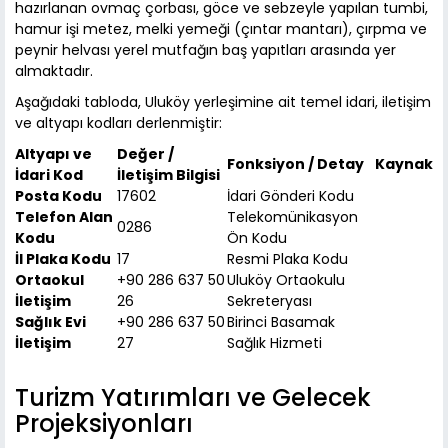
hazırlanan ovmaç çorbası, göce ve sebzeyle yapılan tumbi,
hamur işi metez, melki yemeği (çıntar mantarı), çırpma ve
peynir helvası yerel mutfağın baş yapıtları arasında yer
almaktadır.
Aşağıdaki tabloda, Uluköy yerleşimine ait temel idari, iletişim
ve altyapı kodları derlenmiştir:
Altyapı ve
Değer /
Fonksiyon / Detay
Kaynak
İdari Kod
İletişim Bilgisi
Posta Kodu
17602
İdari Gönderi Kodu
Telefon Alan
Telekomünikasyon
0286
Kodu
Ön Kodu
İl Plaka Kodu
17
Resmi Plaka Kodu
Ortaokul
+90 286 637 50
Uluköy Ortaokulu
İletişim
26
Sekreteryası
Sağlık Evi
+90 286 637 50
Birinci Basamak
İletişim
27
Sağlık Hizmeti
Turizm Yatırımları ve Gelecek
Projeksiyonları