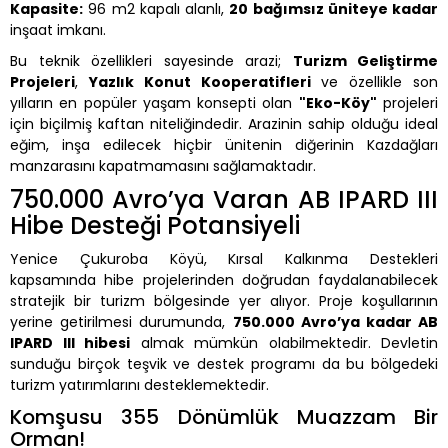
Kapasite:
96 m2 kapalı alanlı,
20 bağımsız üniteye kadar
inşaat imkanı.
Bu teknik özellikleri sayesinde arazi;
Turizm Geliştirme
Projeleri
,
Yazlık Konut Kooperatifleri
ve özellikle son
yılların en popüler yaşam konsepti olan
"Eko-Köy"
projeleri
için biçilmiş kaftan niteliğindedir. Arazinin sahip olduğu ideal
eğim, inşa edilecek hiçbir ünitenin diğerinin Kazdağları
manzarasını kapatmamasını sağlamaktadır.
750.000 Avro’ya Varan AB IPARD III
Hibe Desteği Potansiyeli
Yenice Çukuroba Köyü, Kırsal Kalkınma Destekleri
kapsamında hibe projelerinden doğrudan faydalanabilecek
stratejik bir turizm bölgesinde yer alıyor. Proje koşullarının
yerine getirilmesi durumunda,
750.000 Avro’ya kadar AB
IPARD III hibesi
almak mümkün olabilmektedir. Devletin
sunduğu birçok teşvik ve destek programı da bu bölgedeki
turizm yatırımlarını desteklemektedir.
Komşusu 355 Dönümlük Muazzam Bir
Orman!