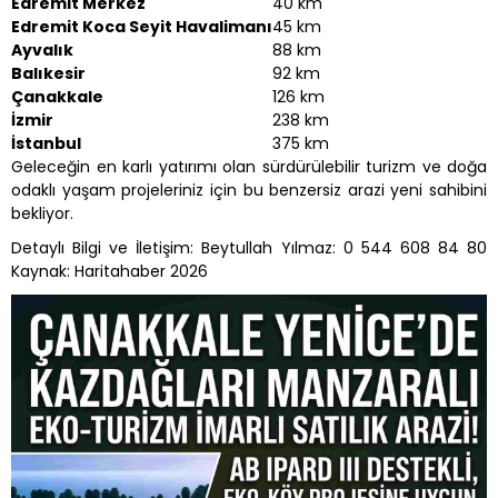
Edremit Merkez
40 km
Edremit Koca Seyit Havalimanı
45 km
Ayvalık
88 km
Balıkesir
92 km
Çanakkale
126 km
İzmir
238 km
İstanbul
375 km
Geleceğin en karlı yatırımı olan sürdürülebilir turizm ve doğa
odaklı yaşam projeleriniz için bu benzersiz arazi yeni sahibini
bekliyor.
Detaylı Bilgi ve İletişim: Beytullah Yılmaz: 0 544 608 84 80
Kaynak: Haritahaber 2026