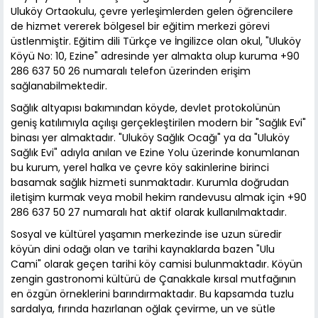
Uluköy Ortaokulu, çevre yerleşimlerden gelen öğrencilere
de hizmet vererek bölgesel bir eğitim merkezi görevi
üstlenmiştir. Eğitim dili Türkçe ve İngilizce olan okul, "Uluköy
Köyü No: 10, Ezine" adresinde yer almakta olup kuruma +90
286 637 50 26 numaralı telefon üzerinden erişim
sağlanabilmektedir.
Sağlık altyapısı bakımından köyde, devlet protokolünün
geniş katılımıyla açılışı gerçekleştirilen modern bir "Sağlık Evi"
binası yer almaktadır. "Uluköy Sağlık Ocağı" ya da "Uluköy
Sağlık Evi" adıyla anılan ve Ezine Yolu üzerinde konumlanan
bu kurum, yerel halka ve çevre köy sakinlerine birinci
basamak sağlık hizmeti sunmaktadır. Kurumla doğrudan
iletişim kurmak veya mobil hekim randevusu almak için +90
286 637 50 27 numaralı hat aktif olarak kullanılmaktadır.
Sosyal ve kültürel yaşamın merkezinde ise uzun süredir
köyün dini odağı olan ve tarihi kaynaklarda bazen "Ulu
Cami" olarak geçen tarihi köy camisi bulunmaktadır. Köyün
zengin gastronomi kültürü de Çanakkale kırsal mutfağının
en özgün örneklerini barındırmaktadır. Bu kapsamda tuzlu
sardalya, fırında hazırlanan oğlak çevirme, un ve sütle