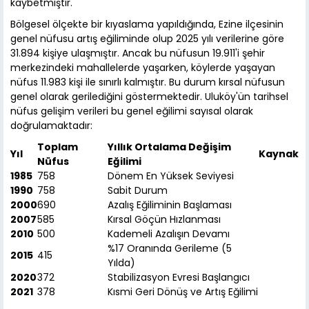
kaybetmiştir.
Bölgesel ölçekte bir kıyaslama yapıldığında, Ezine ilçesinin
genel nüfusu artış eğiliminde olup 2025 yılı verilerine göre
31.894 kişiye ulaşmıştır. Ancak bu nüfusun 19.911'i şehir
merkezindeki mahallelerde yaşarken, köylerde yaşayan
nüfus 11.983 kişi ile sınırlı kalmıştır. Bu durum kırsal nüfusun
genel olarak gerilediğini göstermektedir. Uluköy'ün tarihsel
nüfus gelişim verileri bu genel eğilimi sayısal olarak
doğrulamaktadır:
Toplam
Yıllık Ortalama Değişim
Yıl
Kaynak
Nüfus
Eğilimi
1985
758
Dönem En Yüksek Seviyesi
1990
758
Sabit Durum
2000
690
Azalış Eğiliminin Başlaması
2007
585
Kırsal Göçün Hızlanması
2010
500
Kademeli Azalışın Devamı
%17 Oranında Gerileme (5
2015
415
Yılda)
2020
372
Stabilizasyon Evresi Başlangıcı
2021
378
Kısmi Geri Dönüş ve Artış Eğilimi