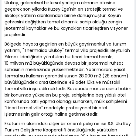
Uluköy, geleneksel bir kırsal yerleşim olmanın ötesine
geçerek son yıllarda Kuzey Ege'nin en stratejik termal ve
ekolojik yatırım alanlarından birine dönüşmüştür. Köyün
çehresini değiştiren temel dinamik, sahip olduğu zengin
jeotermal kaynaklar ve bu kaynakları ticarileştiren vizyoner
projelerdir.
Bölgede hayata geçirilen en büyük gayrimenkul ve turizm
yatırımı, "Thermaida Uluköy" termal villa projesidir. Beytullah
Yılmaz liderliğinde yürütülen bu ticari termal hamle,
10 milyon m2 büyüklüğünde devasa bir jeotermal ruhsat
sahasının merkezinde yükselmektedir. Yatırımcılara yasal
termal su kullanım garantisi sunan 28.000 m2 (28 dönüm)
büyüklüğündeki arsa üzerinde 48 adet lüks ve müstakil
termal villa inşa edilmektedir. Bozcaada manzarasına hakim
bir konumda yükselen bu proje, sahiplerine beş yıldızlı otel
konforunda tatil yapma olanağı sunarken, mülk sahiplerini
"ticari termal villa" modeliyle profesyonel bir otel
işletmesinin gelir ortağı haline getirmektedir.
Ekoturizm alanındaki diğer bir önemli gelişme ise S.S. Ulu Köy
Turizm Geliştirme Kooperatifi öncülüğünde yürütülen