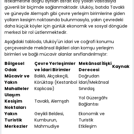
istikametine doğru ayrılan asfalt köy yolları vasıtasıyla
güvenli bir biçimde sağlanmaktadır. Uluköy, batıda Tavaklı
ve güneyde Alemşah gibi çevre yerleşim birimlerine giden
yolların kesişim noktasında bulunmasıyla, yakın çevredeki
daha küçük köyler için günlük ekonomik ve sosyal döngüde
merkezi bir rol üstlenmektedir.
Aşağıdaki tabloda, Uluköy'ün idari ve coğrafi konumu
çerçevesinde mekânsal ilişkileri olan komşu yerleşim
birimleri ve bağlı mücavir alanlar sınıflandırılmıştır:
Bölgesel
Çevre Yerleşimler
Mekânsal İlişki
Kaynak
Odak
ve İdari Birimler
Derecesi
Mücavir ve
Balıklı, Akçakeçili,
Doğrudan
Yakın
Körüktaşı (Kestanbol
İdari/Mekânsal
Mahalleler
Kaplıcası)
Sınırdaş
Ulaşım
Yol Güzergâhı
Kesişim
Tavaklı, Alemşah
Bağlantısı
Noktaları
Yakın
Geyikli Beldesi,
Ekonomik ve
Turistik
Kumburun,
Turistik
Merkezler
Mahmudiye
Etkileşim