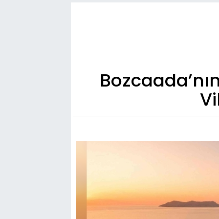
Bozcaada’nın 
Vi