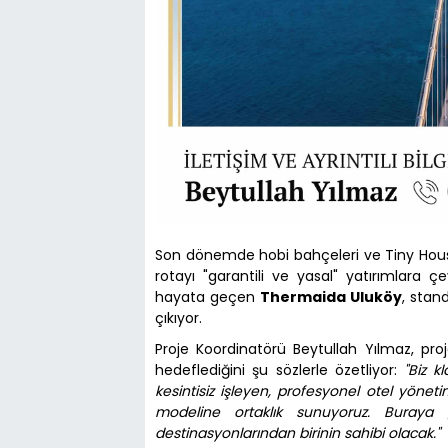
Son dönemde hobi bahçeleri ve Tiny Hous
rotayı "garantili ve yasal" yatırımlara ç
hayata geçen
Thermaida Uluköy
, stan
çıkıyor.
Proje Koordinatörü Beytullah Yılmaz, proj
hedeflediğini şu sözlerle özetliyor:
"Biz k
kesintisiz işleyen, profesyonel otel yöneti
modeline ortaklık sunuyoruz. Buraya gi
destinasyonlarından birinin sahibi olacak."