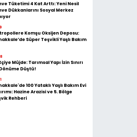
ve Tüketimi 4 Kat Arttı: Yeni Nesil
ve Dükkanlarını Sosyal Merkez
pıyor
9
tropollere Komşu Oksijen Deposu:
akkale’de Süper Teşvikli Yaşlı Bakım
28
tçiye Müjde: Tarımsal Yapı İzin Sınırı
 Dönüme Düştü!
1
akkale'de 100 Yataklı Yaşlı Bakım Evi
ırımı: Hazine Arazisi ve 5. Bölge
vik Rehberi