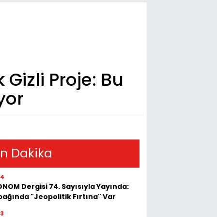
Gizli Proje: Bu
yor
n Dakika
54
NOM Dergisi 74. Sayısıyla Yayında:
ağında "Jeopolitik Fırtına" Var
23