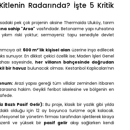
tlenin Radarında? İşte 5 Kritik
sadaki pek çok projenin aksine Thermaida Uluköy, tarım
ına sahip "Arsa"
vasfındadır. Betonarme yapı ruhsatına
kım riski yoktur; sermayeniz tapu senediyle devlet
ırımcıya ait
600 m²'lik kişisel alan
üzerine inşa edilecek
lüks sunuyor. En dikkat çekici özellik ise; Maden İşleri Genel
ahası sayesinde,
her villanın bahçesinde doğrudan
il bir havuz
bulunacak olması. Kestanbol Kaplıcaları’nın
Konum:
Arazi yapısı gereği tüm villalar zeminden itibaren
rasına hakim. Geyikli feribot iskelesine ve bölgenin en
fede.
 Bazlı Pasif Gelir):
Bu proje, klasik bir yazlık gibi yılda
aklı olduğu için 12 ay boyunca turizme açık kalacak.
ofesyonel bir yönetim firması tarafından işletilerek kiraya
düzenli ve yüksek bir
pasif gelir
akışı sağlarken kendi