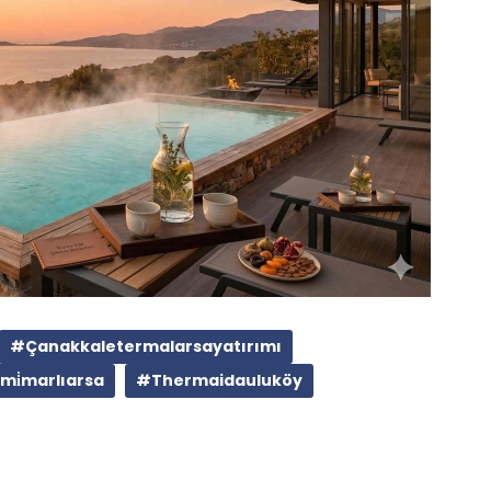
#Çanakkaletermalarsayatırımı
mi̇marlıarsa
#Thermaidauluköy