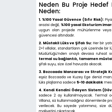
Neden Bu Proje Hedef Ki
Neden:
1. %100 Yasal Güvence (Sıfır Risk):
Piya
arazisi değil,
%100 yasal Ekoturizm imar
uygun olan projede mühürlenme veya yı
güvencesi altındadır.
2. Müstakil Lüks ve Şifalı Su:
Her bir yat
2+1 villalar, standartların çok üzerinde bir 
Müdürlüğü’nden onaylı devasa ruhsat s
termal su bağlantılı, tamamen müstak
şifalı suyu, size özel havuzda akacak.
3. Bozcaada Manzarası ve Stratejik 
eşsiz Bozcaada ve Kuzey Ege denizi manza
lüks plajlarına sadece
5-10 dakikalık
mesa
4. Kendi Kendini Ödeyen Sistem (Döviz
sadece 2 ay kullanılmayacak. Termal od
Villanız, siz kullanmadığınız dönemlerde pr
verilecek. Bu sayede yatırımınız, size 
maliyetini çıkartacak.