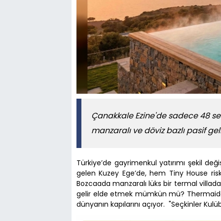
Çanakkale Ezine'de sadece 48 seç
manzaralı ve döviz bazlı pasif gel
Türkiye’de gayrimenkul yatırımı şekil deği
gelen Kuzey Ege’de, hem Tiny House ris
Bozcaada manzaralı lüks bir termal villada
gelir elde etmek mümkün mü? Thermaida Ul
dünyanın kapılarını açıyor. "Seçkinler Kulü