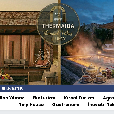
MANŞETLER
llah Yılmaz
Ekoturizm
Kırsal Turizm
Agr
Tiny House
Gastronomi
İnovatif Te