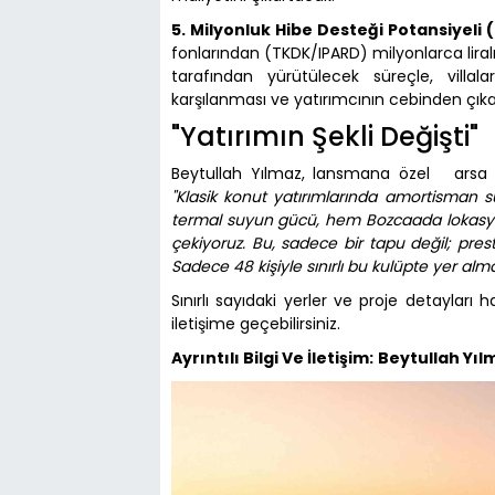
5. Milyonluk Hibe Desteği Potansiyeli 
fonlarından (TKDK/IPARD) milyonlarca liral
tarafından yürütülecek süreçle, villala
karşılanması ve yatırımcının cebinden çı
"Yatırımın Şekli Değişti"
Beytullah Yılmaz, lansmana özel arsa pa
"Klasik konut yatırımlarında amortisman s
termal suyun gücü, hem Bozcaada lokasyon
çekiyoruz. Bu, sadece bir tapu değil; prest
Sadece 48 kişiyle sınırlı bu kulüpte yer almak 
Sınırlı sayıdaki yerler ve proje detayları
iletişime geçebilirsiniz.
Ayrıntılı Bilgi Ve İletişim:
Beytullah Yıl