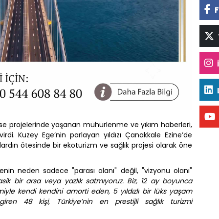
F
e projelerinde yaşanan mühürlenme ve yıkım haberleri,
evirdi. Kuzey Ege’nin parlayan yıldızı Çanakkale Ezine’de
dardın ötesinde bir ekoturizm ve sağlık projesi olarak öne
enin neden sadece "parası olanı" değil, "vizyonu olanı"
lasik bir arsa veya yazlık satmıyoruz. Biz, 12 ay boyunca
miyle kendi kendini amorti eden, 5 yıldızlı bir lüks yaşam
ren 48 kişi, Türkiye’nin en prestijli sağlık turizmi