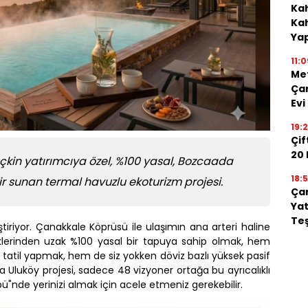
Kah
Kah
Ya
11:0
Me
Çan
Evi
19:
Çif
20
kin yatırımcıya özel, %100 yasal, Bozcaada
18:5
ir sunan termal havuzlu ekoturizm projesi.
Çan
Yat
Teş
ştiriyor. Çanakkale Köprüsü ile ulaşımın ana arteri haline
klerinden uzak %100 yasal bir tapuya sahip olmak, hem
 tatil yapmak, hem de siz yokken döviz bazlı yüksek pasif
uköy projesi, sadece 48 vizyoner ortağa bu ayrıcalıklı
bü"nde yerinizi almak için acele etmeniz gerekebilir.