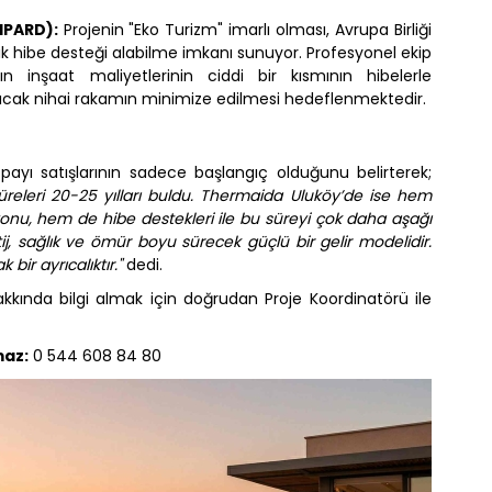
(IPARD):
Projenin "Eko Turizm" imarlı olması, Avrupa Birliği
ık hibe desteği alabilme imkanı sunuyor. Profesyonel ekip
rın inşaat maliyetlerinin ciddi bir kısmının hibelerle
kacak nihai rakamın minimize edilmesi hedeflenmektedir.
yı satışlarının sadece başlangıç olduğunu belirterek;
üreleri 20-25 yılları buldu. Thermaida Uluköy’de ise hem
u, hem de hibe destekleri ile bu süreyi çok daha aşağı
ij, sağlık ve ömür boyu sürecek güçlü bir gelir modelidir.
bir ayrıcalıktır."
dedi.
 hakkında bilgi almak için doğrudan Proje Koordinatörü ile
maz:
0 544 608 84 80