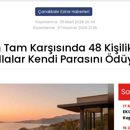
Çanakkale Ezine Haberleri
Yayınlanma : 25 Mart 2026 20:34
Düzenleme : 07 Haziran 2026 21:36
Tam Karşısında 48 Kişilik 
llalar Kendi Parasını Ödü
So
17:
EKO
Kap
16: