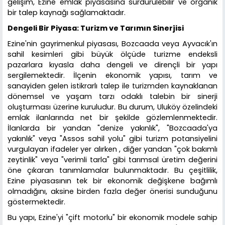
gelişim, Ezine emlak piyasasına sürdürülebilir ve organik
bir talep kaynağı sağlamaktadır.
Dengeli Bir Piyasa: Turizm ve Tarımın Sinerjisi
Ezine'nin gayrimenkul piyasası, Bozcaada veya Ayvacık'ın
sahil kesimleri gibi büyük ölçüde turizme endeksli
pazarlara kıyasla daha dengeli ve dirençli bir yapı
sergilemektedir. İlçenin ekonomik yapısı, tarım ve
sanayiden gelen istikrarlı talep ile turizmden kaynaklanan
dönemsel ve yaşam tarzı odaklı talebin bir sinerji
oluşturması üzerine kuruludur. Bu durum, Uluköy özelindeki
emlak ilanlarında net bir şekilde gözlemlenmektedir.
İlanlarda bir yandan "denize yakınlık", "Bozcaada'ya
yakınlık" veya "Assos sahil yolu" gibi turizm potansiyelini
vurgulayan ifadeler yer alırken , diğer yandan "çok bakımlı
zeytinlik" veya "verimli tarla" gibi tarımsal üretim değerini
öne çıkaran tanımlamalar bulunmaktadır. Bu çeşitlilik,
Ezine piyasasının tek bir ekonomik değişkene bağımlı
olmadığını, aksine birden fazla değer önerisi sunduğunu
göstermektedir.
Bu yapı, Ezine'yi "çift motorlu" bir ekonomik modele sahip