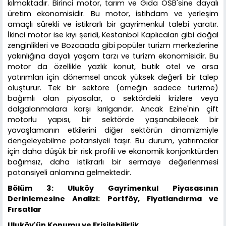
kılmaktadır. Birinci motor, tarım ve Gıda OSB'sine dayalı
üretim ekonomisidir. Bu motor, istihdam ve yerleşim
amaçlı sürekli ve istikrarlı bir gayrimenkul talebi yaratır.
İkinci motor ise kıyı şeridi, Kestanbol Kaplıcaları gibi doğal
zenginlikleri ve Bozcaada gibi popüler turizm merkezlerine
yakınlığına dayalı yaşam tarzı ve turizm ekonomisidir. Bu
motor da özellikle yazlık konut, butik otel ve arsa
yatırımları için dönemsel ancak yüksek değerli bir talep
oluşturur. Tek bir sektöre (örneğin sadece turizme)
bağımlı olan piyasalar, o sektördeki krizlere veya
dalgalanmalara karşı kırılgandır. Ancak Ezine'nin çift
motorlu yapısı, bir sektörde yaşanabilecek bir
yavaşlamanın etkilerini diğer sektörün dinamizmiyle
dengeleyebilme potansiyeli taşır. Bu durum, yatırımcılar
için daha düşük bir risk profili ve ekonomik konjonktürden
bağımsız, daha istikrarlı bir sermaye değerlenmesi
potansiyeli anlamına gelmektedir.
Bölüm 3: Uluköy Gayrimenkul Piyasasının
Derinlemesine Analizi: Portföy, Fiyatlandırma ve
Fırsatlar
Uluköy'ün Konumu ve Erişilebilirlik