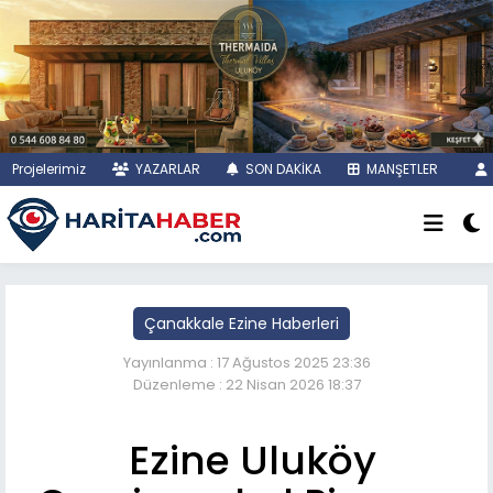
Projelerimiz
YAZARLAR
SON DAKİKA
MANŞETLER
Çanakkale Ezine Haberleri
Yayınlanma : 17 Ağustos 2025 23:36
Düzenleme : 22 Nisan 2026 18:37
Ezine Uluköy