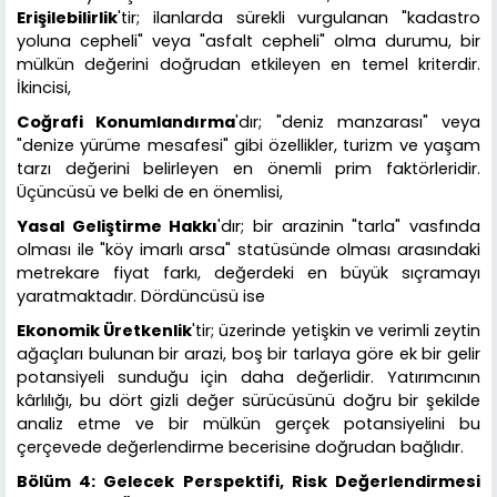
Erişilebilirlik
'tir; ilanlarda sürekli vurgulanan "kadastro
yoluna cepheli" veya "asfalt cepheli" olma durumu, bir
mülkün değerini doğrudan etkileyen en temel kriterdir.
İkincisi,
Coğrafi Konumlandırma
'dır; "deniz manzarası" veya
"denize yürüme mesafesi" gibi özellikler, turizm ve yaşam
tarzı değerini belirleyen en önemli prim faktörleridir.
Üçüncüsü ve belki de en önemlisi,
Yasal Geliştirme Hakkı
'dır; bir arazinin "tarla" vasfında
olması ile "köy imarlı arsa" statüsünde olması arasındaki
metrekare fiyat farkı, değerdeki en büyük sıçramayı
yaratmaktadır. Dördüncüsü ise
Ekonomik Üretkenlik
'tir; üzerinde yetişkin ve verimli zeytin
ağaçları bulunan bir arazi, boş bir tarlaya göre ek bir gelir
potansiyeli sunduğu için daha değerlidir. Yatırımcının
kârlılığı, bu dört gizli değer sürücüsünü doğru bir şekilde
analiz etme ve bir mülkün gerçek potansiyelini bu
çerçevede değerlendirme becerisine doğrudan bağlıdır.
Bölüm 4: Gelecek Perspektifi, Risk Değerlendirmesi