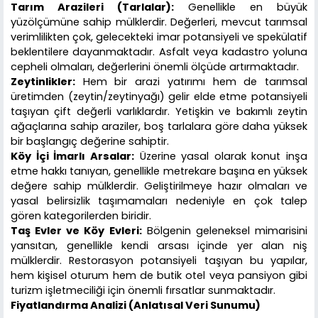
Tarım Arazileri (Tarlalar):
Genellikle en büyük
yüzölçümüne sahip mülklerdir. Değerleri, mevcut tarımsal
verimlilikten çok, gelecekteki imar potansiyeli ve spekülatif
beklentilere dayanmaktadır. Asfalt veya kadastro yoluna
cepheli olmaları, değerlerini önemli ölçüde artırmaktadır.
Zeytinlikler:
Hem bir arazi yatırımı hem de tarımsal
üretimden (zeytin/zeytinyağı) gelir elde etme potansiyeli
taşıyan çift değerli varlıklardır. Yetişkin ve bakımlı zeytin
ağaçlarına sahip araziler, boş tarlalara göre daha yüksek
bir başlangıç değerine sahiptir.
Köy İçi İmarlı Arsalar:
Üzerine yasal olarak konut inşa
etme hakkı tanıyan, genellikle metrekare başına en yüksek
değere sahip mülklerdir. Geliştirilmeye hazır olmaları ve
yasal belirsizlik taşımamaları nedeniyle en çok talep
gören kategorilerden biridir.
Taş Evler ve Köy Evleri:
Bölgenin geleneksel mimarisini
yansıtan, genellikle kendi arsası içinde yer alan niş
mülklerdir. Restorasyon potansiyeli taşıyan bu yapılar,
hem kişisel oturum hem de butik otel veya pansiyon gibi
turizm işletmeciliği için önemli fırsatlar sunmaktadır.
Fiyatlandırma Analizi (Anlatısal Veri Sunumu)