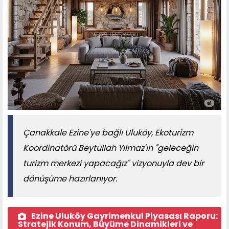
Çanakkale Ezine'ye bağlı Uluköy, Ekoturizm
Koordinatörü Beytullah Yılmaz'ın "geleceğin
turizm merkezi yapacağız" vizyonuyla dev bir
dönüşüme hazırlanıyor.
Ezine Uluköy Gayrimenkul Piyasası Raporu:
Stratejik Konum, Büyüme Dinamikleri ve