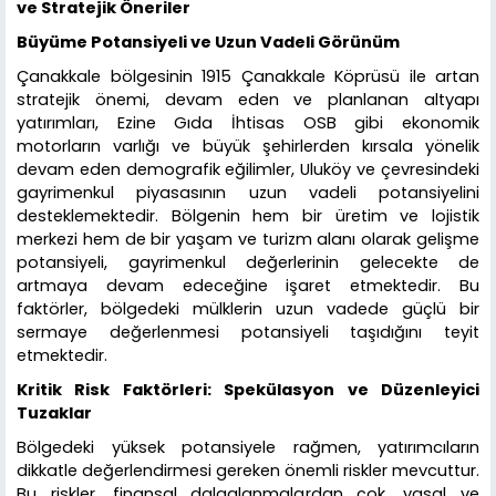
ve Stratejik Öneriler
Büyüme Potansiyeli ve Uzun Vadeli Görünüm
Çanakkale bölgesinin 1915 Çanakkale Köprüsü ile artan
stratejik önemi, devam eden ve planlanan altyapı
yatırımları, Ezine Gıda İhtisas OSB gibi ekonomik
motorların varlığı ve büyük şehirlerden kırsala yönelik
devam eden demografik eğilimler, Uluköy ve çevresindeki
gayrimenkul piyasasının uzun vadeli potansiyelini
desteklemektedir. Bölgenin hem bir üretim ve lojistik
merkezi hem de bir yaşam ve turizm alanı olarak gelişme
potansiyeli, gayrimenkul değerlerinin gelecekte de
artmaya devam edeceğine işaret etmektedir. Bu
faktörler, bölgedeki mülklerin uzun vadede güçlü bir
sermaye değerlenmesi potansiyeli taşıdığını teyit
etmektedir.
Kritik Risk Faktörleri: Spekülasyon ve Düzenleyici
Tuzaklar
Bölgedeki yüksek potansiyele rağmen, yatırımcıların
dikkatle değerlendirmesi gereken önemli riskler mevcuttur.
Bu riskler, finansal dalgalanmalardan çok, yasal ve