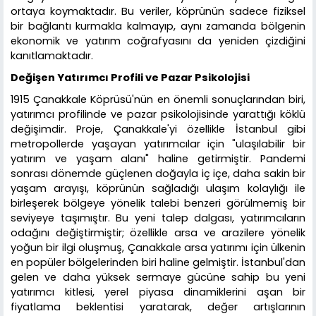
ortaya koymaktadır. Bu veriler, köprünün sadece fiziksel
bir bağlantı kurmakla kalmayıp, aynı zamanda bölgenin
ekonomik ve yatırım coğrafyasını da yeniden çizdiğini
kanıtlamaktadır.
Değişen Yatırımcı Profili ve Pazar Psikolojisi
1915 Çanakkale Köprüsü'nün en önemli sonuçlarından biri,
yatırımcı profilinde ve pazar psikolojisinde yarattığı köklü
değişimdir. Proje, Çanakkale'yi özellikle İstanbul gibi
metropollerde yaşayan yatırımcılar için "ulaşılabilir bir
yatırım ve yaşam alanı" haline getirmiştir. Pandemi
sonrası dönemde güçlenen doğayla iç içe, daha sakin bir
yaşam arayışı, köprünün sağladığı ulaşım kolaylığı ile
birleşerek bölgeye yönelik talebi benzeri görülmemiş bir
seviyeye taşımıştır. Bu yeni talep dalgası, yatırımcıların
odağını değiştirmiştir; özellikle arsa ve arazilere yönelik
yoğun bir ilgi oluşmuş, Çanakkale arsa yatırımı için ülkenin
en popüler bölgelerinden biri haline gelmiştir. İstanbul'dan
gelen ve daha yüksek sermaye gücüne sahip bu yeni
yatırımcı kitlesi, yerel piyasa dinamiklerini aşan bir
fiyatlama beklentisi yaratarak, değer artışlarının