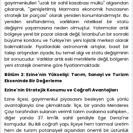
gayrimenkulleri "uzak bir sahil kasabası mülkü" algısından
çıkararak, "genişletilmiş Marmara ekonomik havzasının
stratejik bir parçası" olarak yeniden konumlandırmıştır. Bu
yeniden sınıflandırma, varlıkların niteliksel bir statü
değişimi yaşamasına neden olmuştur. Yatırımcılar artık
bölgeye yerel bir pazar olarak değil, İstanbul'un bir sonraki
büyüme koridoru ve Türkiye'nin yeni lojistik merkezi olarak
bakmaktadır. Fiyatlardaki astronomik artışlar, basit bir
talep artışından ziyade, bu temel algı ve statü değişiminin
bir sonucudur. Varlıklar artık eski metriklerle değil, bölgenin
yeni stratejik önemine göre fiyatlanmaktadır.
Bölüm 2: Ezine'nin Yükselişi: Tarım, Sanayi ve Turizm
Ekseninde Bir Değerleme
Ezine'nin Stratejik Konumu ve Coğrafi Avantajları
Ezine ilçesi, gayrimenkul piyasasını besleyen çok yönlü
avantajlarıyla öne çıkmaktadır. İlçe, bir yanda Menderes
Çayı tarafından sulanan verimli tarım ovalarına sahipken ,
diğer yanda 37 km'lik sahil şeridiyle Ege Denizi'ne
komşudur. Bu ikili coğrafi yapı, ilçeye hem tarımsal üretim
hem de turizm potansiyeli açısından önemli bir üstünlük