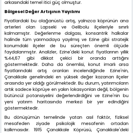
arkasındaki temel itici güç olmuştur.
Bölgesel Değer Artışının Yayılımı
Fiyatlardaki bu olağanüstü artış, yalnızca köprünün ana
arterleri olan Lapseki ve Gelibolu ilçeleriyle sınırlı
kalmamıştır. Değerlenme dalgası, konsantrik halkalar
halinde tüm yarımadaya yayılmış ve Ezine gibi stratejik
konumdaki ilçeler de bu süreçten önemli ölçüde
faydalanmıştır. Analizler, Ezine'deki konut fiyatlarının yıllık
%44,67 gibi dikkat çekici bir oranda arttığını
göstermektedir. Daha da önemlisi, konut imarlı arsa
fiyatlarındaki artış oranları incelendiğinde Ezine'nin,
Çanakkale genelindeki en yüksek değer kazanan ilçeler
arasında yer aldığı görülmektedir. Bu durum, yatırımcıların
artık sadece köprüye en yakın lokasyonları değil, bölgenin
bütüncül potansiyelini değerlendirdiğini ve Ezine'nin bu
yeni yatırım haritasında merkezi bir yer edindiğini
göstermektedir.
Bu dönüşümün temelinde yatan asıl faktör, fiziksel
mesafeden ziyade psikolojik mesafenin ortadan
kalkmasıdır. 1915 Çanakkale Köprüsü, Çanakkale'deki