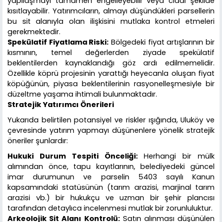
yapılaşmayı tamamen engelleyebilir veya ciddi şekilde
kısıtlayabilir. Yatırımcıların, almayı düşündükleri parsellerin
bu sit alanıyla olan ilişkisini mutlaka kontrol etmeleri
gerekmektedir.
Spekülatif Fiyatlama Riski:
Bölgedeki fiyat artışlarının bir
kısmının, temel değerlerden ziyade spekülatif
beklentilerden kaynaklandığı göz ardı edilmemelidir.
Özellikle köprü projesinin yarattığı heyecanla oluşan fiyat
köpüğünün, piyasa beklentilerinin rasyonelleşmesiyle bir
düzeltme yaşama ihtimali bulunmaktadır.
Stratejik Yatırımcı Önerileri
Yukarıda belirtilen potansiyel ve riskler ışığında, Uluköy ve
çevresinde yatırım yapmayı düşünenlere yönelik stratejik
öneriler şunlardır:
Hukuki Durum Tespiti Önceliği:
Herhangi bir mülk
alımından önce, tapu kayıtlarının, belediyedeki güncel
imar durumunun ve parselin 5403 sayılı Kanun
kapsamındaki statüsünün (tarım arazisi, marjinal tarım
arazisi vb.) bir hukukçu ve uzman bir şehir plancısı
tarafından detaylıca incelenmesi mutlak bir zorunluluktur.
Arkeolojik Sit Alanı Kontrolü:
Satın alınması düşünülen