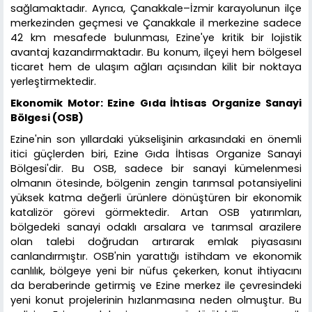
sağlamaktadır. Ayrıca, Çanakkale–İzmir karayolunun ilçe
merkezinden geçmesi ve Çanakkale il merkezine sadece
42 km mesafede bulunması, Ezine'ye kritik bir lojistik
avantaj kazandırmaktadır. Bu konum, ilçeyi hem bölgesel
ticaret hem de ulaşım ağları açısından kilit bir noktaya
yerleştirmektedir.
Ekonomik Motor: Ezine Gıda İhtisas Organize Sanayi
Bölgesi (OSB)
Ezine'nin son yıllardaki yükselişinin arkasındaki en önemli
itici güçlerden biri, Ezine Gıda İhtisas Organize Sanayi
Bölgesi'dir. Bu OSB, sadece bir sanayi kümelenmesi
olmanın ötesinde, bölgenin zengin tarımsal potansiyelini
yüksek katma değerli ürünlere dönüştüren bir ekonomik
katalizör görevi görmektedir. Artan OSB yatırımları,
bölgedeki sanayi odaklı arsalara ve tarımsal arazilere
olan talebi doğrudan artırarak emlak piyasasını
canlandırmıştır. OSB'nin yarattığı istihdam ve ekonomik
canlılık, bölgeye yeni bir nüfus çekerken, konut ihtiyacını
da beraberinde getirmiş ve Ezine merkez ile çevresindeki
yeni konut projelerinin hızlanmasına neden olmuştur. Bu