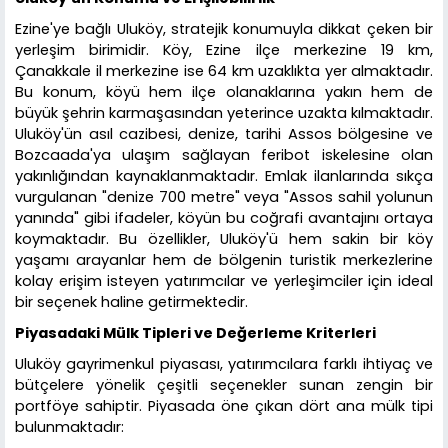
Ezine'ye bağlı Uluköy, stratejik konumuyla dikkat çeken bir
yerleşim birimidir. Köy, Ezine ilçe merkezine 19 km,
Çanakkale il merkezine ise 64 km uzaklıkta yer almaktadır.
Bu konum, köyü hem ilçe olanaklarına yakın hem de
büyük şehrin karmaşasından yeterince uzakta kılmaktadır.
Uluköy'ün asıl cazibesi, denize, tarihi Assos bölgesine ve
Bozcaada'ya ulaşım sağlayan feribot iskelesine olan
yakınlığından kaynaklanmaktadır. Emlak ilanlarında sıkça
vurgulanan "denize 700 metre" veya "Assos sahil yolunun
yanında" gibi ifadeler, köyün bu coğrafi avantajını ortaya
koymaktadır. Bu özellikler, Uluköy'ü hem sakin bir köy
yaşamı arayanlar hem de bölgenin turistik merkezlerine
kolay erişim isteyen yatırımcılar ve yerleşimciler için ideal
bir seçenek haline getirmektedir.
Piyasadaki Mülk Tipleri ve Değerleme Kriterleri
Uluköy gayrimenkul piyasası, yatırımcılara farklı ihtiyaç ve
bütçelere yönelik çeşitli seçenekler sunan zengin bir
portföye sahiptir. Piyasada öne çıkan dört ana mülk tipi
bulunmaktadır: