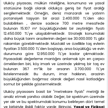
Uluköy piyasası, mülkün niteliğine, konumuna ve yasal
statüsüne bağlı olarak oldukça geniş bir fiyat aralığı
sergilemektedir. Örneğin, deniz manzaralı ve yatırım
potansiyeli taşıyan bir arazi 2.400.000 TL'den alıcı
bulabilirken , denize sadece 700 metre mesafede
bulunan 15.107 m² büyüklüğündeki bir zeytinliğin fiyatı
12.450.000 TL'ye ulaşabilmektedir. Stratejik konumdaki
daha büyük tarım arazilerinin değeri ise 30.000.000 TL gibi
rakamları görebilmektedir. Müstakil ve özellikle taş evlerin
fiyatları 3.500.000 TL'den başlayıp, arsa büyüklüğü ve evin
durumuna göre 12.950.000 TL'ye kadar çıkmaktadır.
Piyasadaki değerleme mantığını anlamak için en çarpıcı
örneklerden biri, köy imarlı ve üzerinde yıkılmış bir taş ev
bulunan 367 m²'lik bir arsanın 3.700.000 TL'ye
listelenmesidir. Bu durum, imar hakkının, arazinin
büyüklüğünden bağımsız olarak değeri nasıl katladığını
somut bir şekilde göstermektedir.
Uluköy piyasasını basit bir "metrekare fiyatı" metriği ile
analiz etmek yanıltıcı olabilir. Değer, bir spektrum üzerinde
yer alır ve bu spektrumdaki konumu belirleyen dört temel
ve birbiriyle ilişkili faktör vardır. Birincisi,
Yasal ve Fiziksel