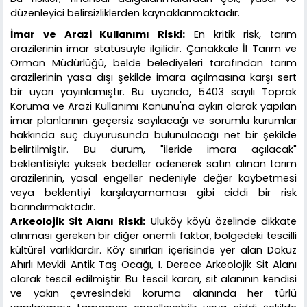
düzenleyici belirsizliklerden kaynaklanmaktadır.
İmar ve Arazi Kullanımı Riski:
En kritik risk, tarım
arazilerinin imar statüsüyle ilgilidir. Çanakkale İl Tarım ve
Orman Müdürlüğü, belde belediyeleri tarafından tarım
arazilerinin yasa dışı şekilde imara açılmasına karşı sert
bir uyarı yayınlamıştır. Bu uyarıda, 5403 sayılı Toprak
Koruma ve Arazi Kullanımı Kanunu'na aykırı olarak yapılan
imar planlarının geçersiz sayılacağı ve sorumlu kurumlar
hakkında suç duyurusunda bulunulacağı net bir şekilde
belirtilmiştir. Bu durum, "ileride imara açılacak"
beklentisiyle yüksek bedeller ödenerek satın alınan tarım
arazilerinin, yasal engeller nedeniyle değer kaybetmesi
veya beklentiyi karşılayamaması gibi ciddi bir risk
barındırmaktadır.
Arkeolojik Sit Alanı Riski:
Uluköy köyü özelinde dikkate
alınması gereken bir diğer önemli faktör, bölgedeki tescilli
kültürel varlıklardır. Köy sınırları içerisinde yer alan Dokuz
Ahırlı Mevkii Antik Taş Ocağı, I. Derece Arkeolojik Sit Alanı
olarak tescil edilmiştir. Bu tescil kararı, sit alanının kendisi
ve yakın çevresindeki koruma alanında her türlü