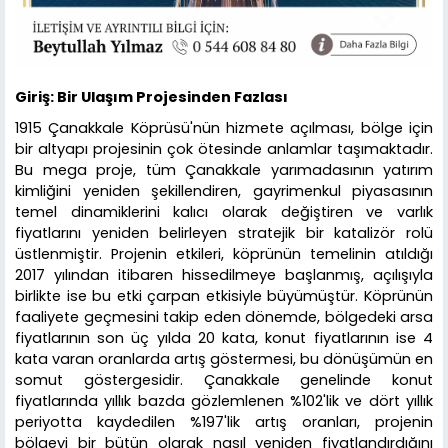
Giriş: Bir Ulaşım Projesinden Fazlası
1915 Çanakkale Köprüsü'nün hizmete açılması, bölge için
bir altyapı projesinin çok ötesinde anlamlar taşımaktadır.
Bu mega proje, tüm Çanakkale yarımadasının yatırım
kimliğini yeniden şekillendiren, gayrimenkul piyasasının
temel dinamiklerini kalıcı olarak değiştiren ve varlık
fiyatlarını yeniden belirleyen stratejik bir katalizör rolü
üstlenmiştir. Projenin etkileri, köprünün temelinin atıldığı
2017 yılından itibaren hissedilmeye başlanmış, açılışıyla
birlikte ise bu etki çarpan etkisiyle büyümüştür. Köprünün
faaliyete geçmesini takip eden dönemde, bölgedeki arsa
fiyatlarının son üç yılda 20 kata, konut fiyatlarının ise 4
kata varan oranlarda artış göstermesi, bu dönüşümün en
somut göstergesidir. Çanakkale genelinde konut
fiyatlarında yıllık bazda gözlemlenen %102'lik ve dört yıllık
periyotta kaydedilen %197'lik artış oranları, projenin
bölgeyi bir bütün olarak nasıl yeniden fiyatlandırdığını