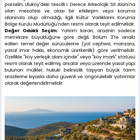
parselin, Uluköy'deki tescilli I. Derece Arkeolojik Sit Alanı'na
olan mesafesi ve olası bir etkileşim veya koruma
alanında olup olmadığı, ilgili Kültür Varlıklarını Koruma
Bölge Kurulu Müdürlüğü'nden resmi olarak teyit edilmelidir.
Değer Odaklı Seçim:
Yatırım kararı, arazinin sadece
metrekare büyüklüğüne göre değil, Bölüm 3'te analiz
edilen temel değer sürücülerine (yol cephesi, manzara,
yasal imar hakkı, ekonomik üretkenlik) göre verilmelidir.
Özellikle "köy yerleşik alanı içinde" veya "köy imarlı" statüsü
resmi olarak teyit edilmiş arsalar veya üzerinde yasal yapı
bulunan mülkler, hukuki belirsizlik taşıyan büyük tarım
arazilerine kıyasla daha güvenli ve öngörülebilir yatırımlar
olarak değerlendirilmelidir.