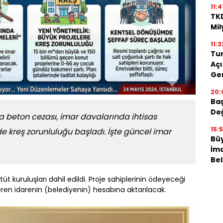
11:4
TKD
Mil
11:3
Tun
Açı
Ger
20:
Baş
Değ
a beton cezası, imar davalarında ihtisas
15:
e kreş zorunluluğu başladı. İşte güncel imar
Bü
İma
Bel
 kuruluşları dahil edildi. Proje sahiplerinin ödeyeceği
eren idarenin (belediyenin) hesabına aktarılacak.