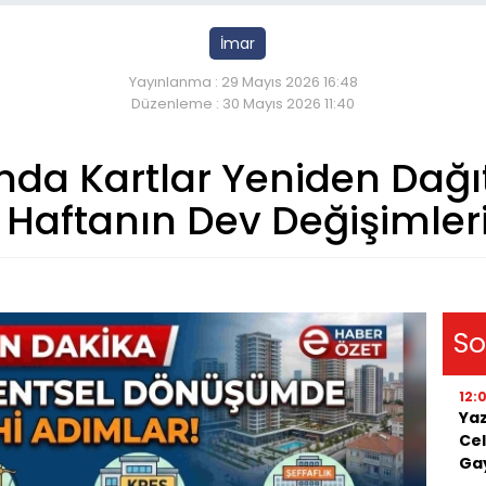
İmar
Yayınlanma : 29 Mayıs 2026 16:48
Düzenleme : 30 Mayıs 2026 11:40
a Kartlar Yeniden Dağıtıl
Haftanın Dev Değişimler
So
12:
Yaz
Cel
Ga