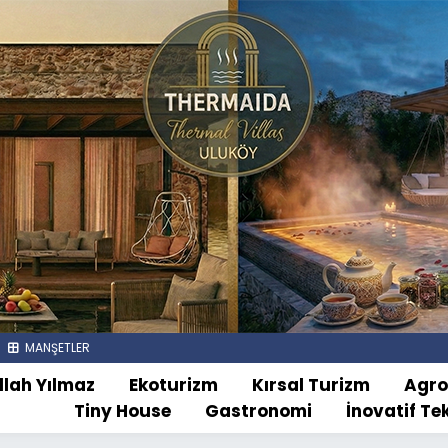
MANŞETLER
llah Yılmaz
Ekoturizm
Kırsal Turizm
Agr
Tiny House
Gastronomi
İnovatif Te