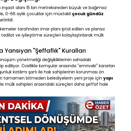
 inşaat alanı 15 bin metrekareden büyük ve bağımsız
de, 0-66 aylık çocuklar için müstakil
çocuk gündüz
tirildi.
emeler tarafından imar planı iptal edilen ve plansız
tadilat ve iyileştirme süreçleri kolaylaştırılarak mülk
Yansıyan "Şeffaflık" Kuralları
 dönüşüm yönetmeliği değişikliklerinin sahadaki
p ediliyor. Özellikle komşular arasında "emrivaki" kararları
unluk katılımı şartı ile hak sahiplerinin korunması ön
leri tamamen bitmeden belediyelerin yeni proje için
yapı
ile mülk sahipleri arasındaki süreçleri daha şeffaf hale