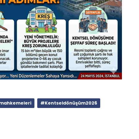
smahkemeleri
#Kentseldönüşüm2026