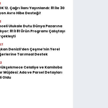
1
K 12. Çağrı İlanı Yayınlandı: 81 İle 30
yon Avro Hibe Desteği!
2
celi Ulukale Dutu Dünya Pazarına
lıyor: 81 İl 81 Ürün Programı Çalıştayı
çekleşti
07
kan Denizli’den Çeşme’nin Yerel
erlerine Tarımsal Destek
52
yükçekmece Celaliye ve Kamiloba
r Müjdesi: Ada ve Parsel Detayları
li Oldu