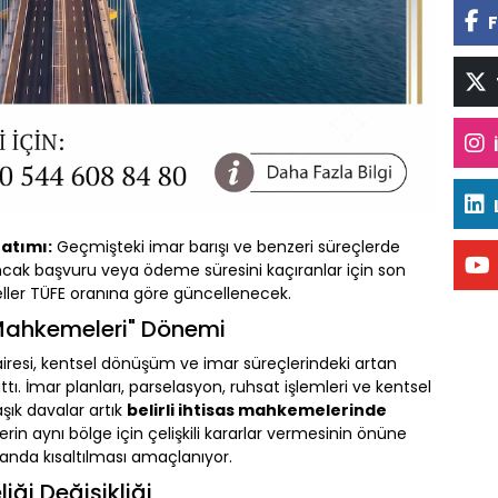
F
atımı:
Geçmişteki imar barışı ve benzeri süreçlerde
ncak başvuru veya ödeme süresini kaçıranlar için son
deller TÜFE oranına göre güncellenecek.
 Mahkemeleri" Dönemi
Dairesi, kentsel dönüşüm ve imar süreçlerindeki artan
ttı. İmar planları, parselasyon, ruhsat işlemleri ve kentsel
k davalar artık
belirli ihtisas mahkemelerinde
in aynı bölge için çelişkili kararlar vermesinin önüne
randa kısaltılması amaçlanıyor.
iği Değişikliği