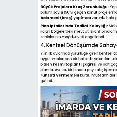
Büyük Projelere Kreş Zorunluluğu:
Yapı
bölüm sayısı 150’yi geçen konut projelerin
bakımevi (kreş)
yapılması zorunlu hale ge
Plan İptallerinde Tadilat Kolaylığı:
Mahk
kalan bölgelerdeki mevcut iskanlı binaların 
sahiplerinin mağduriyeti engellendi.
4. Kentsel Dönüşümde Sahaya 
Yılın ilk aylarında yürürlüğe giren kentsel
uygulamaları son bir haftadır yakından taki
bitiren
resmi toplantı çağrısı
ve salt çoğ
planda. Ayrıca, bir binada pay satış işlem
ruhsatı vermemesi
kuralı, müteahhitler 
getirdi.