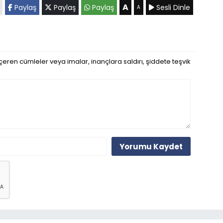
A
Paylaş
Paylaş
Paylaş
Sesli Dinle
A
eren cümleler veya imalar, inançlara saldırı, şiddete teşvik
Yorumu Kaydet