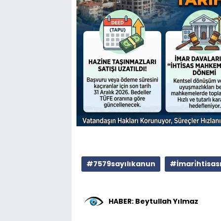
#7579sayılıkanun
#İmari̇htisa
HABER: Beytullah Yılmaz