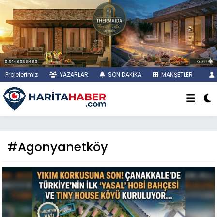
Projelerimiz
YAZARLAR
SON DAKİKA
MANŞETLER
#Agonyanetköy