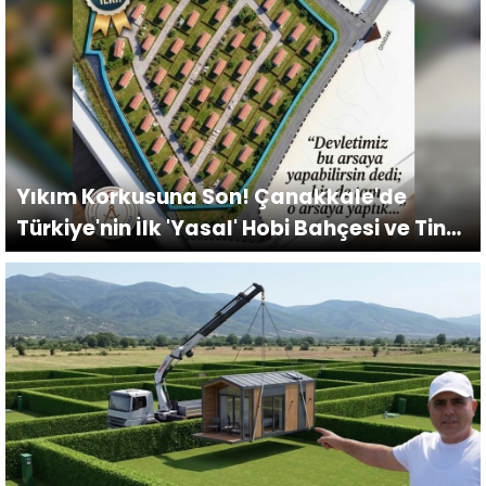
Yıkım Korkusuna Son! Çanakkale'de
Türkiye'nin İlk 'Yasal' Hobi Bahçesi ve Tiny
House Köyü Kuruluyor