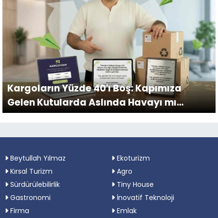
Kargoların Yüzde 40'ı Boş: Kapımıza
Gelen Kutularda Aslında Havayı mı
Taşıyoruz?
Beytullah Yılmaz
Ekoturizm
Kırsal Turizm
Agro
Sürdürülebilirlik
Tiny House
Gastronomi
İnovatif Teknoloji
Firma
Emlak