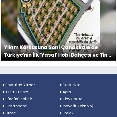
Yıkım Korkusuna Son! Çanakkale'de
Türkiye'nin İlk 'Yasal' Hobi Bahçesi ve Tiny
House Köyü Kuruluyor
Beytullah Yılmaz
Ekoturizm
Kırsal Turizm
Agro
Sürdürülebilirlik
Tiny House
Gastronomi
İnovatif Teknoloji
Firma
Emlak