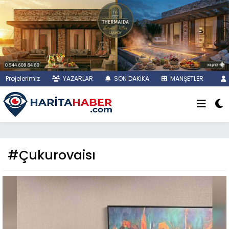
Projelerimiz
YAZARLAR
SON DAKİKA
MANŞETLER
#Çukurovaisı