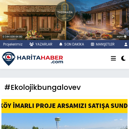
Projelerimiz
YAZARLAR
SON DAKİKA
MANŞETLER
#Ekolojikbungalovev