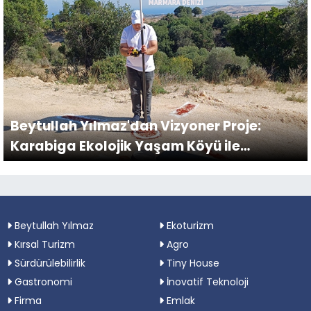
Beytullah Yılmaz'dan Vizyoner Proje:
Karabiga Ekolojik Yaşam Köyü ile
Geleceğe Yatırım
Beytullah Yılmaz
Ekoturizm
Kırsal Turizm
Agro
Sürdürülebilirlik
Tiny House
Gastronomi
İnovatif Teknoloji
Firma
Emlak