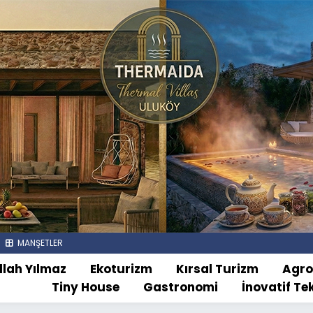
MANŞETLER
llah Yılmaz
Ekoturizm
Kırsal Turizm
Agr
Tiny House
Gastronomi
İnovatif Te