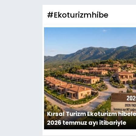
#Ekoturizmhibe
Kırsal Turizm Ekoturizm hibele
2026 temmuz ayı itibariyle