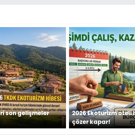
ri son gelişmeler
2026 Ekoturizm oteli 
çözer kapar!