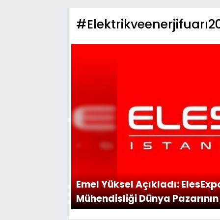
#Elektrikveenerjifuarı2
Emel Yüksel Açıkladı: ElesExpo
Mühendisliği Dünya Pazarının