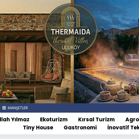
MANŞETLER
llah Yılmaz
Ekoturizm
Kırsal Turizm
Agr
Tiny House
Gastronomi
İnovatif Te