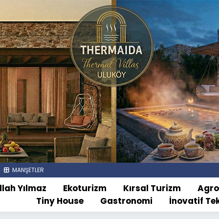
MANŞETLER
llah Yılmaz
Ekoturizm
Kırsal Turizm
Agr
Tiny House
Gastronomi
İnovatif Te