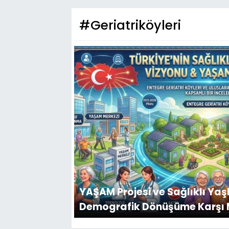
#Geriatriköyleri
YAŞAM Projesi ve Sağlıklı Yaş
Demografik Dönüşüme Karşı 
Hamlesi