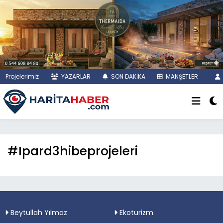
Projelerimiz
YAZARLAR
SON DAKİKA
MANŞETLER
#Ipard3hibeprojeleri
Beytullah Yılmaz
Ekoturizm