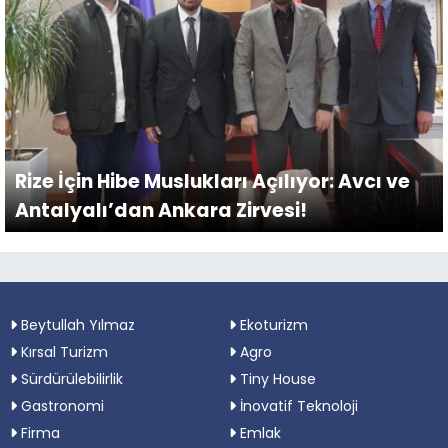
Rize İçin Hibe Muslukları Açılıyor: Avcı ve
Antalyalı’dan Ankara Zirvesi!
Beytullah Yılmaz
Ekoturizm
Kırsal Turizm
Agro
Sürdürülebilirlik
Tiny House
Gastronomi
İnovatif Teknoloji
Firma
Emlak