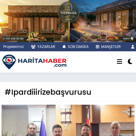
Projelerimiz
YAZARLAR
SON DAKİKA
MANŞETLER
#Ipardiiirizebaşvurusu