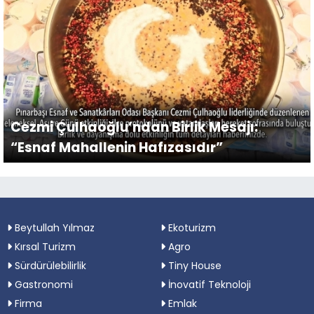
Cezmi Çulhaoğlu’ndan Birlik Mesajı:
“Esnaf Mahallenin Hafızasıdır”
Beytullah Yılmaz
Ekoturizm
Kırsal Turizm
Agro
Sürdürülebilirlik
Tiny House
Gastronomi
İnovatif Teknoloji
Firma
Emlak