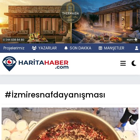
Projelerimiz
YAZARLAR
SON DAKİKA
MANŞETLER
#İzmiresnafdayanışması