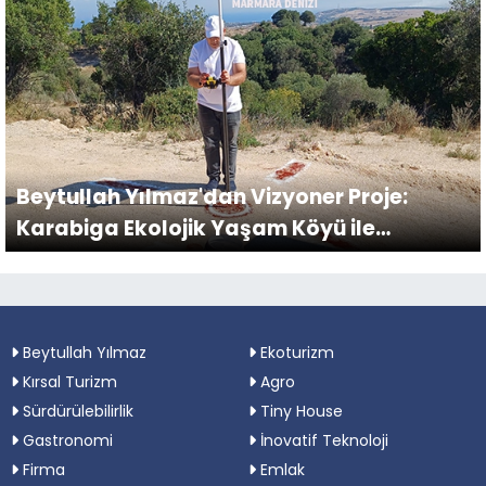
Beytullah Yılmaz'dan Vizyoner Proje:
Karabiga Ekolojik Yaşam Köyü ile
Geleceğe Yatırım
Beytullah Yılmaz
Ekoturizm
Kırsal Turizm
Agro
Sürdürülebilirlik
Tiny House
Gastronomi
İnovatif Teknoloji
Firma
Emlak