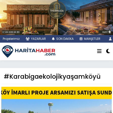
Projelerimiz
YAZARLAR
SON DAKİKA
MANŞETLER
#Karabigaekolojikyaşamköyü