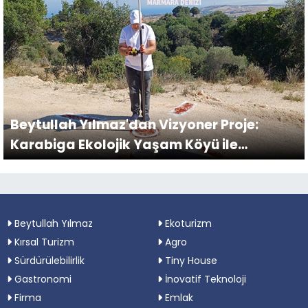
Beytullah Yılmaz'dan Vizyoner Proje:
Karabiga Ekolojik Yaşam Köyü ile
Geleceğe Yatırım
Beytullah Yılmaz
Ekoturizm
Kırsal Turizm
Agro
Sürdürülebilirlik
Tiny House
Gastronomi
İnovatif Teknoloji
Firma
Emlak