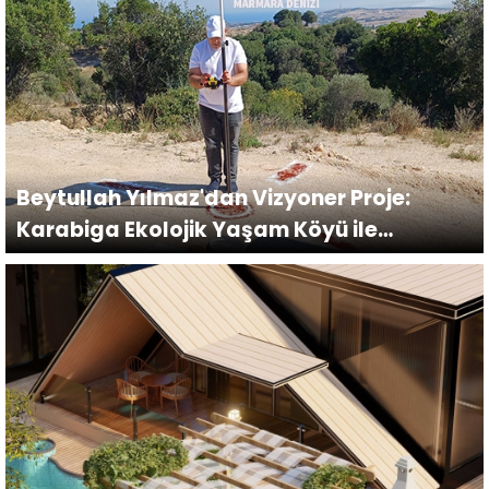
Beytullah Yılmaz'dan Vizyoner Proje:
Karabiga Ekolojik Yaşam Köyü ile
Geleceğe Yatırım