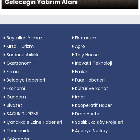
Geleceğin Yatırım Alanı
Beytullah Yılmaz
Ekoturizm
Kırsal Turizm
Agro
Sürdürülebilirlik
Tiny House
Gastronomi
İnovatif Teknoloji
Firma
Emlak
Belediye Haberleri
Fuar Haberleri
Ekonomi
Kültür ve Sanat
Gündem
İmar
Siyaset
Kooperatif Haber
SAĞLIK TURİZMİ
Dron Harita
Çanakkale Ezine Haberleri
Satılık Eko Köy Projeleri
Thermaida
Agonya Netköy
Gökçeada