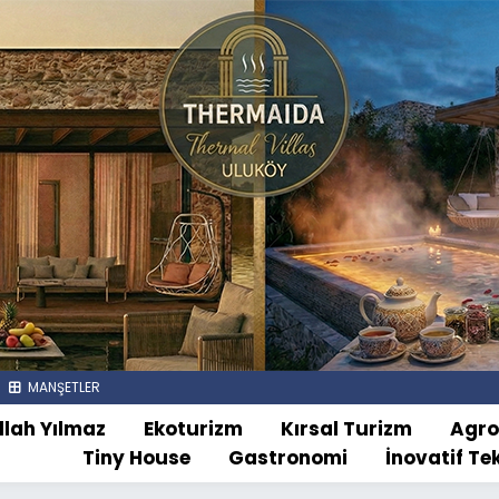
MANŞETLER
llah Yılmaz
Ekoturizm
Kırsal Turizm
Agr
Tiny House
Gastronomi
İnovatif Te