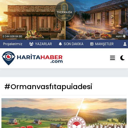
Projelerimiz
YAZARLAR
SON DAKİKA
MANŞETLER
#Ormanvasfıtapuiadesi