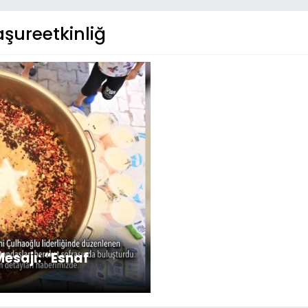
şureetkinliğ
esajı: “Esnaf