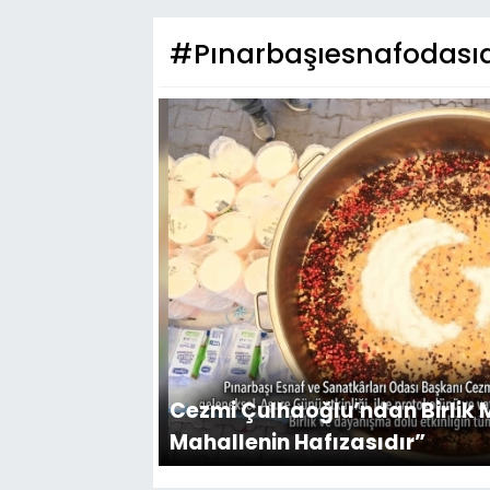
#Pınarbaşıesnafodasıa
Cezmi Çulhaoğlu’ndan Birlik M
Mahallenin Hafızasıdır”