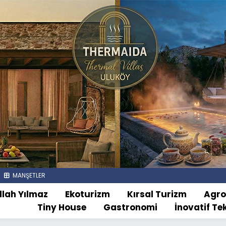
MANŞETLER
llah Yılmaz
Ekoturizm
Kırsal Turizm
Agr
Tiny House
Gastronomi
İnovatif Te