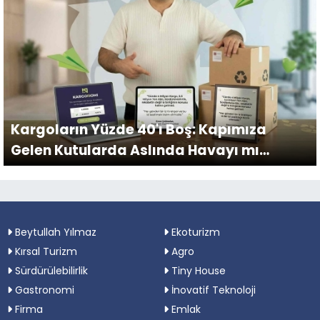
Kargoların Yüzde 40'ı Boş: Kapımıza
Gelen Kutularda Aslında Havayı mı
Taşıyoruz?
Beytullah Yılmaz
Ekoturizm
Kırsal Turizm
Agro
Sürdürülebilirlik
Tiny House
Gastronomi
İnovatif Teknoloji
Firma
Emlak