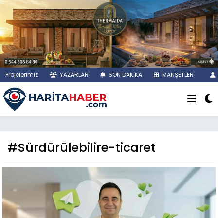
Projelerimiz
YAZARLAR
SON DAKİKA
MANŞETLER
#Sürdürülebilire-ticaret