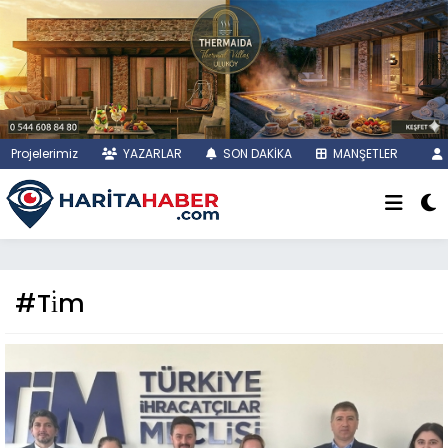
Projelerimiz
YAZARLAR
SON DAKİKA
MANŞETLER
#Ti̇m