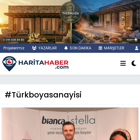
Projelerimiz
YAZARLAR
SON DAKİKA
MANŞETLER
#Türkboyasanayisi