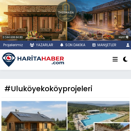
Projelerimiz
YAZARLAR
SON DAKİKA
MANŞETLER
#Uluköyekoköyprojeleri