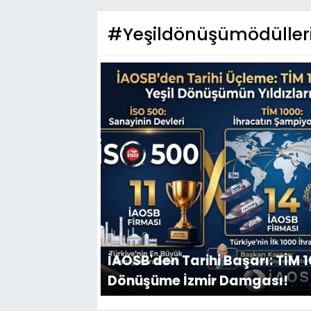
#Yeşildönüşümödüller
İAOSB'den Tarihi Başarı: TİM 1
Dönüşüme İzmir Damgası!