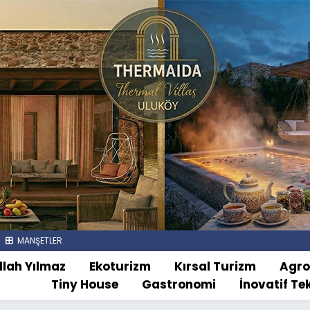
MANŞETLER
llah Yılmaz
Ekoturizm
Kırsal Turizm
Agr
Tiny House
Gastronomi
İnovatif Te