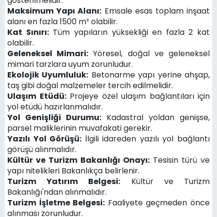
gösterilmelidir.
Maksimum Yapı Alanı:
Emsale esas toplam inşaat
alanı en fazla 1500 m² olabilir.
Kat Sınırı:
Tüm yapıların yüksekliği en fazla 2 kat
olabilir.
Geleneksel Mimari:
Yöresel, doğal ve geleneksel
mimari tarzlara uyum zorunludur.
Ekolojik Uyumluluk:
Betonarme yapı yerine ahşap,
taş gibi doğal malzemeler tercih edilmelidir.
Ulaşım Etüdü:
Projeye özel ulaşım bağlantıları için
yol etüdü hazırlanmalıdır.
Yol Genişliği Durumu:
Kadastral yoldan genişse,
parsel maliklerinin muvafakati gerekir.
Yazılı Yol Görüşü:
İlgili idareden yazılı yol bağlantı
görüşü alınmalıdır.
Kültür ve Turizm Bakanlığı Onayı:
Tesisin türü ve
yapı nitelikleri Bakanlıkça belirlenir.
Turizm Yatırım Belgesi:
Kültür ve Turizm
Bakanlığı'ndan alınmalıdır.
Turizm İşletme Belgesi:
Faaliyete geçmeden önce
alınması zorunludur.