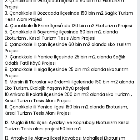
2. Çanakkale ili Gökçeada ilçesi'ne 90 bin m2 Ekoturizm
Projesi
3. Çanakkale ili Bozcaada ilçesinde 150 bin m2 Sağlık Turizm
Tesis Alanı Projesi
4. Çanakkale İli Ezine İlçesi'nde 120 bin m2 Ekoturizm Projesi
5. Çanakkale ili Bayramiç ilçesinde 60 bin m2 alanda
Ekoturizm , Kırsal Turizm Tesis Alanı Projesi
6. Çanakkale ili Çan ilçesinde 60 bin m2 alanda Eko Turizm
Projesi
7. Çanakkale ili Yenice İlçesinde 25 bin m2 alanda Sağlık
Odaklı Tatil Köyü Projesi
8. Çanakkale ili Biga İlçesinde 25 bin m2 alanda Ekoturizm
Projesi
9. Mersin ili Toroslar ve Erdemli ilçelerinde 150 bin m2 alanda
Eko Turizm, Ekolojik Yaşam Köyü projesi
10.Ankara İli Polatlı ilçesinde 200 bin m2 alanda Eko Turizm ,
Kırsal Turizm Tesis Alanı Projesi
11. Çanakkale ili Yenice ilçesi 150 bin m2 alanda Ekoturizm,
Kırsal Turizm Tesis Alanı Projesi
12. Muğla ili Ula ilçesi Ayazkıyı ve Köprübaşı Ekoturizm Kırsal
Turizm Tesis alanı projesi 50 bin m2
13. Antalya ile Alanya ilçesi Kayabaşı Mahallesi Ekoturizm