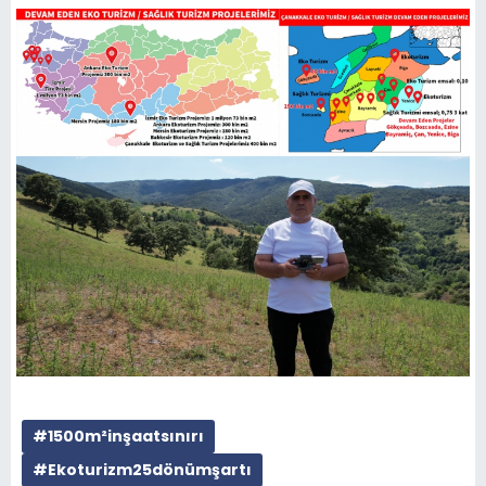
#1500m²inşaatsınırı
#Ekoturizm25dönümşartı