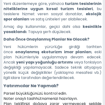
Yeni düzenlemeye göre, yalnızca
turizm tesislerinin
niteliklerine uygun kırsal turizm tesisleri
, bu
tesislere hizmet veren sosyal donatılar,
ekolojik
spor alanları
ve satış üniteleri yer alabilecek.
Amaç dışı kullanımlar, geçici dahi olsa
kesinlikle
yasaklandı
. Tapuya şerh düşülecek.
Daha Önce Onaylanmış Planlar Ne Olacak?
Yeni hükümlerin yürürlüğe girdiği tarihten
önce
onaylanmış ekoturizm imar planları
, eski
plan hükümleriyle uygulanmaya devam edecek.
Ancak
yeni yapı yoğunluğu artırımı
veya fonksiyon
değişikliği yapılamayacak. Sadece teknik altyapıya
yönelik küçük değişiklikler (yaklaşma mesafesi vb.)
ilgili idare tarafından değerlendirilecek.
Yatırımcılar Ne Yapmalı?
Parsel büyüklüğünüzü kontrol edin.
Noter onaylı taahhütnamenizi hazırlayın.
Plan teklifinizi doğaya zarar vermeyecek şekilde