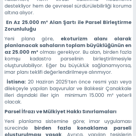
destekliyor hem de çevresel sürdürülebilirliği koruma
altına alıyor.
En Az 25.000 m² Alan Şartı ile Parsel Birleştirme
Zorunluluğu
Yeni plana göre,
ekoturizm alanı olarak
planlanacak sahaların toplam büyüklüğünün en
az 25.000 m²
olması gerekiyor. Bu alan, birden fazla
komşu kadastro parselinin birleştirilmesiyle
oluşturulabiliyor. Eğer bu büyüklük sağlanamıyorsa,
imar planı teklifi değerlendirilmeye alınmıyor.
İstisna:
20 Haziran 2025’ten önce resmi yazı veya
dilekçeyle yapılan başvurular ve Balıkesir Çanakkale
illeri dışındaki iller için minimum 15.000 m² yeterli
olacak.
Parsel İfrazı ve Mülkiyet Hakkı Sınırlamaları
Yeni planlama sistemine göre; imar uygulaması
sürecinde
birden fazla konaklama parseli
oluşturulması yasak
. Ayrıca, yapılan tesislerin