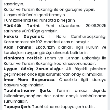
tasarlayın.
Kültür ve Turizm Bakanlığı ile ön görüşme yapın.
Ulaşım etüdünüzü geciktirmeyin.
Tüm izinlerinizi tek ruhsatta birleştirin.
Yürürlük Tarihi:
Yeni düzenleme 20.06.2025
tarihinde yürürlüğe girmiştir.
Hukuki Dayanak:
1 No’lu Cumhurbaşkanlığı
Kararnamesi’nin 102. maddesi esas alınmıştır.
Alan Tanımı:
Ekoturizm alanları, ilgili kurum ve
kuruluşların uygun görüşü alınarak belirlenir.
Planlama Yetkisi:
Tarım ve Orman Bakanlığı ile
Kültür ve Turizm Bakanlığı koordinasyonundadır.
Uygun Görüş Zorunluluğu:
Alt ölçekli planlara
geçilmeden önce ilgili kurumlardan onay alınmalıdır.
İmar Planı Başvurusu:
Öncelikle ilgili idareye
başvuru yapılmalıdır.
Taahhütname Şartı:
Turizm amacı dışında
kullanılmayacağına dair noter onaylı taahhütname
sunulmalıdır.
Tapuya Şerh:
Taahhütname tapuya şerh edilir.