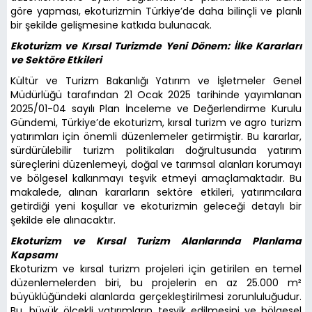
göre yapması, ekoturizmin Türkiye’de daha bilinçli ve planlı
bir şekilde gelişmesine katkıda bulunacak.
Ekoturizm ve Kırsal Turizmde Yeni Dönem: İlke Kararları
ve Sektöre Etkileri
Kültür ve Turizm Bakanlığı Yatırım ve İşletmeler Genel
Müdürlüğü tarafından 21 Ocak 2025 tarihinde yayımlanan
2025/01-04 sayılı Plan İnceleme ve Değerlendirme Kurulu
Gündemi, Türkiye’de ekoturizm, kırsal turizm ve agro turizm
yatırımları için önemli düzenlemeler getirmiştir. Bu kararlar,
sürdürülebilir turizm politikaları doğrultusunda yatırım
süreçlerini düzenlemeyi, doğal ve tarımsal alanları korumayı
ve bölgesel kalkınmayı teşvik etmeyi amaçlamaktadır. Bu
makalede, alınan kararların sektöre etkileri, yatırımcılara
getirdiği yeni koşullar ve ekoturizmin geleceği detaylı bir
şekilde ele alınacaktır.
Ekoturizm ve Kırsal Turizm Alanlarında Planlama
Kapsamı
Ekoturizm ve kırsal turizm projeleri için getirilen en temel
düzenlemelerden biri, bu projelerin en az 25.000 m²
büyüklüğündeki alanlarda gerçekleştirilmesi zorunluluğudur.
Bu, büyük ölçekli yatırımların teşvik edilmesini ve bölgesel