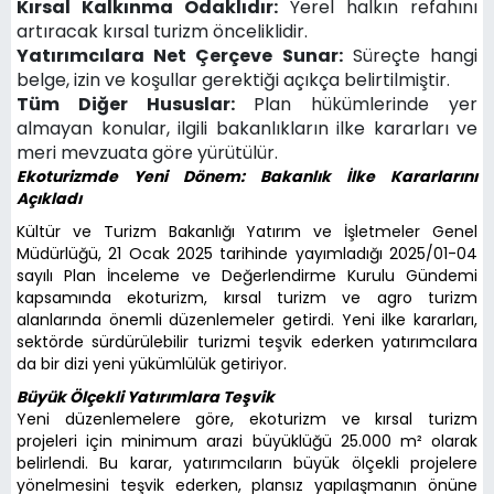
Kırsal Kalkınma Odaklıdır:
Yerel halkın refahını
artıracak kırsal turizm önceliklidir.
Yatırımcılara Net Çerçeve Sunar:
Süreçte hangi
belge, izin ve koşullar gerektiği açıkça belirtilmiştir.
Tüm Diğer Hususlar:
Plan hükümlerinde yer
almayan konular, ilgili bakanlıkların ilke kararları ve
meri mevzuata göre yürütülür.
Ekoturizmde Yeni Dönem: Bakanlık İlke Kararlarını
Açıkladı
Kültür ve Turizm Bakanlığı Yatırım ve İşletmeler Genel
Müdürlüğü, 21 Ocak 2025 tarihinde yayımladığı 2025/01-04
sayılı Plan İnceleme ve Değerlendirme Kurulu Gündemi
kapsamında ekoturizm, kırsal turizm ve agro turizm
alanlarında önemli düzenlemeler getirdi. Yeni ilke kararları,
sektörde sürdürülebilir turizmi teşvik ederken yatırımcılara
da bir dizi yeni yükümlülük getiriyor.
Büyük Ölçekli Yatırımlara Teşvik
Yeni düzenlemelere göre, ekoturizm ve kırsal turizm
projeleri için minimum arazi büyüklüğü 25.000 m² olarak
belirlendi. Bu karar, yatırımcıların büyük ölçekli projelere
yönelmesini teşvik ederken, plansız yapılaşmanın önüne