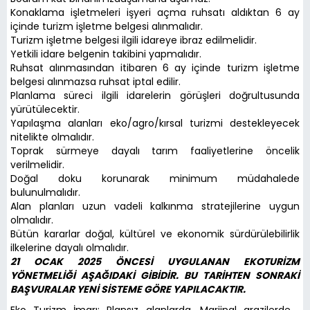
Konaklama işletmeleri işyeri açma ruhsatı aldıktan 6 ay
içinde turizm işletme belgesi alınmalıdır.
Turizm işletme belgesi ilgili idareye ibraz edilmelidir.
Yetkili idare belgenin takibini yapmalıdır.
Ruhsat alınmasından itibaren 6 ay içinde turizm işletme
belgesi alınmazsa ruhsat iptal edilir.
Planlama süreci ilgili idarelerin görüşleri doğrultusunda
yürütülecektir.
Yapılaşma alanları eko/agro/kırsal turizmi destekleyecek
nitelikte olmalıdır.
Toprak sürmeye dayalı tarım faaliyetlerine öncelik
verilmelidir.
Doğal doku korunarak minimum müdahalede
bulunulmalıdır.
Alan planları uzun vadeli kalkınma stratejilerine uygun
olmalıdır.
Bütün kararlar doğal, kültürel ve ekonomik sürdürülebilirlik
ilkelerine dayalı olmalıdır.
21 OCAK 2025 ÖNCESİ UYGULANAN EKOTURİZM
YÖNETMELİĞİ AŞAĞIDAKİ GİBİDİR. BU TARİHTEN SONRAKİ
BAŞVURALAR YENİ SİSTEME GÖRE YAPILACAKTIR.
Eko Turizm İmarı; Plansız alanlarda, Marjinal arazilerde ,