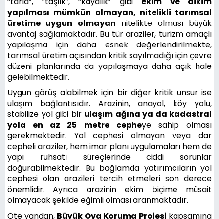
“tarla”, “taşlık”, “kayalık” gibi
ekim ve dikim
yapılması mümkün olmayan, nitelikli tarımsal
üretime uygun olmayan
nitelikte olması büyük
avantaj sağlamaktadır. Bu tür araziler, turizm amaçlı
yapılaşma için daha esnek değerlendirilmekte,
tarımsal üretim açısından kritik sayılmadığı için çevre
düzeni planlarında da yapılaşmaya daha açık hale
gelebilmektedir.
Uygun görüş alabilmek için bir diğer kritik unsur ise
ulaşım bağlantısıdır. Arazinin, anayol, köy yolu,
stabilize yol gibi bir
ulaşım ağına ya da kadastral
yola en az 25 metre cephe
ye sahip olması
gerekmektedir. Yol cephesi olmayan veya dar
cepheli araziler, hem imar planı uygulamaları hem de
yapı ruhsatı süreçlerinde ciddi sorunlar
doğurabilmektedir. Bu bağlamda yatırımcıların yol
cephesi olan arazileri tercih etmeleri son derece
önemlidir. Ayrıca arazinin ekim biçime müsait
olmayacak şekilde eğimli olması aranmaktadır.
Öte yandan,
Büyük Ova Koruma Projesi
kapsamına