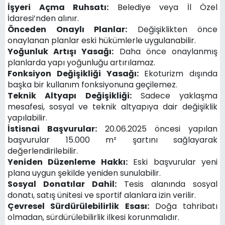
İşyeri Açma Ruhsatı:
Belediye veya İl Özel
İdaresi’nden alınır.
Önceden Onaylı Planlar:
Değişiklikten önce
onaylanan planlar eski hükümlerle uygulanabilir.
Yoğunluk Artışı Yasağı:
Daha önce onaylanmış
planlarda yapı yoğunluğu artırılamaz.
Fonksiyon Değişikliği Yasağı:
Ekoturizm dışında
başka bir kullanım fonksiyonuna geçilemez.
Teknik Altyapı Değişikliği:
Sadece yaklaşma
mesafesi, sosyal ve teknik altyapıya dair değişiklik
yapılabilir.
İstisnai Başvurular:
20.06.2025 öncesi yapılan
başvurular 15.000 m² şartını sağlayarak
değerlendirilebilir.
Yeniden Düzenleme Hakkı:
Eski başvurular yeni
plana uygun şekilde yeniden sunulabilir.
Sosyal Donatılar Dahil:
Tesis alanında sosyal
donatı, satış ünitesi ve sportif alanlara izin verilir.
Çevresel Sürdürülebilirlik Esası:
Doğa tahribatı
olmadan, sürdürülebilirlik ilkesi korunmalıdır.