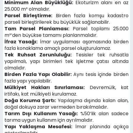
Minimum Alan Büyüklüğü:
Ekoturizm alanı en az
25.000 m² olmalıdır.
Parsel Birleştirme:
Birden fazla komşu kadastro
parseli birleştirilerek bu büyüklük sağlanabilir.
Tam Parsel Planlaması:
Parsel toplamı 25.000
m²’den büyükse tamamı planlanmalıdır.
İfraz Yasağı:
İmar uygulaması aşamasında birden
fazla konaklama amaçlı parsel oluşturulamaz.
Tek Ruhsat Zorunluluğu:
Tesisler tek ruhsatla
yapılmalı, yapı birimleri tek işletme çatısı altında
olmalıdır.
Birden Fazla Yapı Olabilir:
Aynı tesis içinde birden
fazla yapı yapılabilir.
Mülkiyet Hakları Sınırlaması:
Devremülk, kat
irtifakı, kat mülkiyeti kurulamaz.
Doğa Koruma Şartı:
Yapılaşma dışında kalan alan,
doğal dokuya zarar vermeden bırakılmalıdır.
Tarım Dışı Kullanım Yasağı:
%50’lik alan sadece
tarıma uygun kullanım için ayrılmalıdır.
Yapı Yaklaşma Mesafesi:
İmar planında açıkça