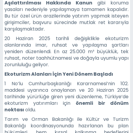
Aşılattırılması Hakkında Kanun
gibi koruma
yasaları nedeniyle yapılaşmaya tamamen kapalıdır.
Bu tür özel ürün arazilerinde yatırım yapmak isteyen
girişimciler, başvuru sürecinde mutlak ret kararıyla
karşılaşmaktadır.
20 Haziran 2025 tarihli değişiklikle ekoturizm
alanlarında imar, ruhsat ve yapılaşma şartları
yeniden düzenlendi. En az 25.000 m² büyüklük, tek
ruhsat, noter taahhütnamesi ve doğayla uyumlu yapı
zorunluluğu geliyor.
Ekoturizm Alanları İçin Yeni Dönem Başladı
1 No’lu Cumhurbaşkanlığı Kararnamesi’nin 102.
maddesi uyarınca onaylanan ve 20 Haziran 2025
tarihinde yürürlüğe giren yeni düzenleme, Türkiye’de
ekoturizm yatırımları için
önemli bir dönüm
noktası
oldu.
Tarım ve Orman Bakanlığı ile Kültür ve Turizm
Bakanlığı koordinasyonunda hazırlanan bu plan
hükümleri, hem kırsal kalkınma hedeflerini