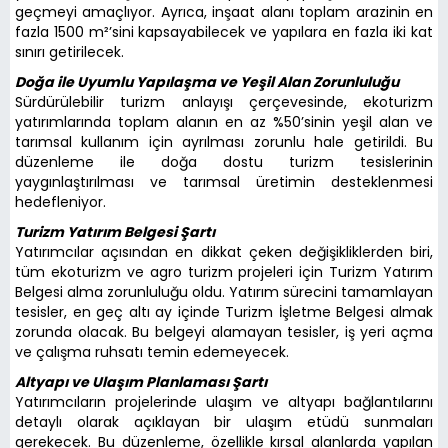
geçmeyi amaçlıyor. Ayrıca, inşaat alanı toplam arazinin en
fazla 1500 m²’sini kapsayabilecek ve yapılara en fazla iki kat
sınırı getirilecek.
Doğa ile Uyumlu Yapılaşma ve Yeşil Alan Zorunluluğu
Sürdürülebilir turizm anlayışı çerçevesinde, ekoturizm
yatırımlarında toplam alanın en az %50’sinin yeşil alan ve
tarımsal kullanım için ayrılması zorunlu hale getirildi. Bu
düzenleme ile doğa dostu turizm tesislerinin
yaygınlaştırılması ve tarımsal üretimin desteklenmesi
hedefleniyor.
Turizm Yatırım Belgesi Şartı
Yatırımcılar açısından en dikkat çeken değişikliklerden biri,
tüm ekoturizm ve agro turizm projeleri için Turizm Yatırım
Belgesi alma zorunluluğu oldu. Yatırım sürecini tamamlayan
tesisler, en geç altı ay içinde Turizm İşletme Belgesi almak
zorunda olacak. Bu belgeyi alamayan tesisler, iş yeri açma
ve çalışma ruhsatı temin edemeyecek.
Altyapı ve Ulaşım Planlaması Şartı
Yatırımcıların projelerinde ulaşım ve altyapı bağlantılarını
detaylı olarak açıklayan bir ulaşım etüdü sunmaları
gerekecek. Bu düzenleme, özellikle kırsal alanlarda yapılan