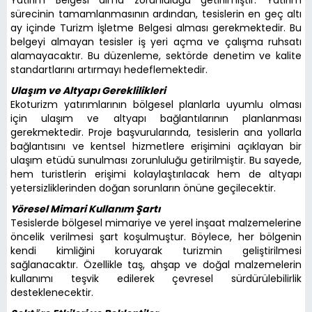
sürecinin tamamlanmasının ardından, tesislerin en geç altı
ay içinde Turizm İşletme Belgesi alması gerekmektedir. Bu
belgeyi almayan tesisler iş yeri açma ve çalışma ruhsatı
alamayacaktır. Bu düzenleme, sektörde denetim ve kalite
standartlarını artırmayı hedeflemektedir.
Ulaşım ve Altyapı Gereklilikleri
Ekoturizm yatırımlarının bölgesel planlarla uyumlu olması
için ulaşım ve altyapı bağlantılarının planlanması
gerekmektedir. Proje başvurularında, tesislerin ana yollarla
bağlantısını ve kentsel hizmetlere erişimini açıklayan bir
ulaşım etüdü sunulması zorunluluğu getirilmiştir. Bu sayede,
hem turistlerin erişimi kolaylaştırılacak hem de altyapı
yetersizliklerinden doğan sorunların önüne geçilecektir.
Yöresel Mimari Kullanım Şartı
Tesislerde bölgesel mimariye ve yerel inşaat malzemelerine
öncelik verilmesi şart koşulmuştur. Böylece, her bölgenin
kendi kimliğini koruyarak turizmin geliştirilmesi
sağlanacaktır. Özellikle taş, ahşap ve doğal malzemelerin
kullanımı teşvik edilerek çevresel sürdürülebilirlik
desteklenecektir.