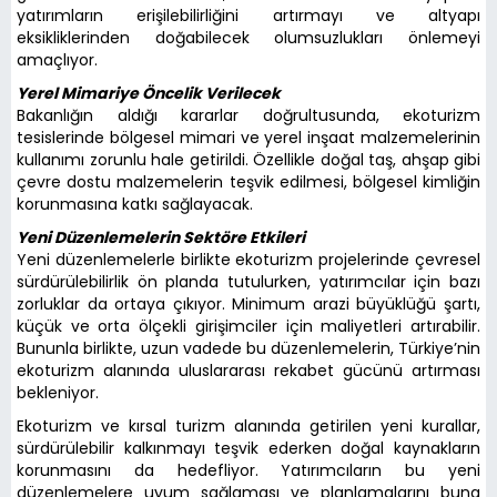
yatırımların erişilebilirliğini artırmayı ve altyapı
eksikliklerinden doğabilecek olumsuzlukları önlemeyi
amaçlıyor.
Yerel Mimariye Öncelik Verilecek
Bakanlığın aldığı kararlar doğrultusunda, ekoturizm
tesislerinde bölgesel mimari ve yerel inşaat malzemelerinin
kullanımı zorunlu hale getirildi. Özellikle doğal taş, ahşap gibi
çevre dostu malzemelerin teşvik edilmesi, bölgesel kimliğin
korunmasına katkı sağlayacak.
Yeni Düzenlemelerin Sektöre Etkileri
Yeni düzenlemelerle birlikte ekoturizm projelerinde çevresel
sürdürülebilirlik ön planda tutulurken, yatırımcılar için bazı
zorluklar da ortaya çıkıyor. Minimum arazi büyüklüğü şartı,
küçük ve orta ölçekli girişimciler için maliyetleri artırabilir.
Bununla birlikte, uzun vadede bu düzenlemelerin, Türkiye’nin
ekoturizm alanında uluslararası rekabet gücünü artırması
bekleniyor.
Ekoturizm ve kırsal turizm alanında getirilen yeni kurallar,
sürdürülebilir kalkınmayı teşvik ederken doğal kaynakların
korunmasını da hedefliyor. Yatırımcıların bu yeni
düzenlemelere uyum sağlaması ve planlamalarını buna