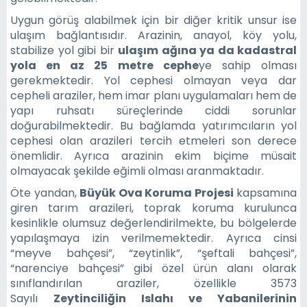
Uygun görüş alabilmek için bir diğer kritik unsur ise
ulaşım bağlantısıdır. Arazinin, anayol, köy yolu,
stabilize yol gibi bir
ulaşım ağına ya da kadastral
yola en az 25 metre cephe
ye sahip olması
gerekmektedir. Yol cephesi olmayan veya dar
cepheli araziler, hem imar planı uygulamaları hem de
yapı ruhsatı süreçlerinde ciddi sorunlar
doğurabilmektedir. Bu bağlamda yatırımcıların yol
cephesi olan arazileri tercih etmeleri son derece
önemlidir. Ayrıca arazinin ekim biçime müsait
olmayacak şekilde eğimli olması aranmaktadır.
Öte yandan,
Büyük Ova Koruma Projesi
kapsamına
giren tarım arazileri, toprak koruma kurulunca
kesinlikle olumsuz değerlendirilmekte, bu bölgelerde
yapılaşmaya izin verilmemektedir. Ayrıca cinsi
“meyve bahçesi”, “zeytinlik”, “şeftali bahçesi”,
“narenciye bahçesi” gibi özel ürün alanı olarak
sınıflandırılan araziler, özellikle 3573
Sayılı
Zeytinciliğin Islahı ve Yabanilerinin