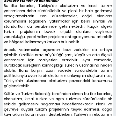
Sektöre Etkileri ve Beklentiler
Bu ilke kararları, Türkiye’de ekoturizm ve kırsal turizm
yatırımlarını daha sürdürülebilir ve planlı bir hale getirmeyi
amaçlamaktadır. Yeni düzenlemeler, doğal alanların
korunmasını sağlarken, yatırımcılar için belirli sınırları ve
standartları da beraberinde getirmektedir. Küçük ölçekli
turizm projelerinin büyük ölçekli alanlara yayılması
zorunluluğu, yerel halkın projelere entegrasyonunu artırabilir
ve bölgesel kalkınmaya katkıda bulunabilir.
Ancak, yatırımcılar açısından bazı zorluklar da ortaya
çıkabilir. Özellikle arazi büyüklüğü şartı, küçük ve orta ölçekli
yatırımcılar için maliyetleri artırabilir. Aynı zamanda,
bürokratik süreçlerin karmaşıklığı, sürecin uzamasına neden
olabilir. Buna karşın, uzun vadede sürdürülebilir turizm
politikalarıyla uyumlu bir ekoturizm anlayışının oluşturulması,
Türkiye’nin uluslararası ekoturizm pazarındaki konumunu
güçlendirebilir.
Kültür ve Turizm Bakanlığı tarafından alınan bu ilke kararları,
ekoturizm, kırsal turizm ve agro turizmin sürdürülebilir bir
şekilde gelişmesini sağlamayı hedeflemektedir. Planlı ve
çevreye duyarlı turizm projelerinin teşvik edilmesi, doğal
kaynakların korunmasını desteklerken, Türkiye’nin ekoturizm