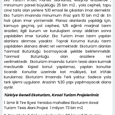
minumum parsel büyüklüğü 25 bin m2 , yola cepheli, tapu
cinsi tarla olan yerlere %10 emsal ile çıkarılan imar demektir.
Eko Turizm imarında minumum ifraz şartı 10 bin m2 dir. En
hızlı çıkan imar yöntemidir. Plansız alanlarda yapıldığı için,
kamuya geçmiş yol cephesi, %15 eğimli marjinal tarım
arazileri, ilgili kurum ve kuruluşların onayı aldıktan sonra
yapılabilen imar türüdür. Eko Turizm imarı tarım yapılan
alanlara alınması yasaktır. Toprak Koruma Kurulu tarım
yapılabilen alanara direkt ret vermektedir. Ekoturizm alanları
Tarımsal Bütünlüğü bozmayacak şekilde belirlenmelidir.
Tarımsal Bütünlüğü olan arazilere ret
verilmektedir. Ekoturizm imarında turizm tesisi alanı kurmak
mecburidir. Kişisel konut yapılamaz, yapılan konutlar
ticaridir. Konutlar üzerinde kat mülkiyeti, kat irtifakı
kurulamaz. Ekoturizm İmarında Terk yoktur. Sadece yola
terk işlemi uygulanır. Arazinin %30 yapı yapılmayacak alana
ayrılır.
Türkiye Geneli Ekoturizm, Kırsal Turizm Projelerimiz
1. İzmir İli Tire İlçesi Yenioba mahallesi Ekoturizm Kırsal
Turizm Tesis Alanı Projesi 1 milyon 73 bin m2