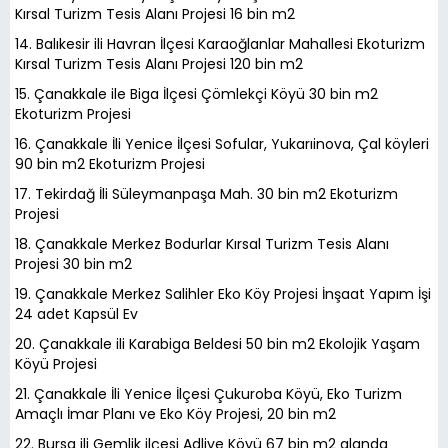
Kırsal Turizm Tesis Alanı Projesi 16 bin m2
14. Balıkesir ili Havran İlçesi Karaoğlanlar Mahallesi Ekoturizm
Kırsal Turizm Tesis Alanı Projesi 120 bin m2
15. Çanakkale ile Biga İlçesi Çömlekçi Köyü 30 bin m2
Ekoturizm Projesi
16. Çanakkale İli Yenice İlçesi Sofular, Yukarıinova, Çal köyleri
90 bin m2 Ekoturizm Projesi
17. Tekirdağ İli Süleymanpaşa Mah. 30 bin m2 Ekoturizm
Projesi
18. Çanakkale Merkez Bodurlar Kırsal Turizm Tesis Alanı
Projesi 30 bin m2
19. Çanakkale Merkez Salihler Eko Köy Projesi İnşaat Yapım İşi
24 adet Kapsül Ev
20. Çanakkale ili Karabiga Beldesi 50 bin m2 Ekolojik Yaşam
Köyü Projesi
21. Çanakkale İli Yenice İlçesi Çukuroba Köyü, Eko Turizm
Amaçlı İmar Planı ve Eko Köy Projesi, 20 bin m2
22. Bursa ili Gemlik ilçesi Adliye Köyü 67 bin m2 alanda