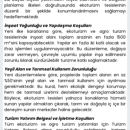
planlama ilkeleri doğrultusunda ekoturizm tesislerinin
düzenli bir şekilde konumlandırılmasını sağlamayı
hedeflemektedir.
İnşaat Yoğunluğu ve Yapılaşma Koşulları
Yeni ilke kararlarına göre, ekoturizm ve agro turizm
tesislerinde inşaat alanı toplam arazinin en fazla 1500
m²’sini kapsayabilecektir. Yapılar en fazla iki katlı olacak ve
ifraz işlemleri uygulanmayacaktır. Bu düzenleme, doğaya
zarar vermeyen, çevreyle uyumlu yapılar inşa edilmesini
zorunlu kılarak sürdürülebilir turizme katkı sağlamaktadır.
Yeşil Alan ve Tarımsal Kullanım Zorunluluğu
Yeni düzenlemelere göre, projelerde toplam alanın en az
%50’sinin yeşil alan ve tarımsal kullanım için ayrılması
gerekmektedir. Bu kural, hem ekolojik dengeyi korumayı
hem de tarımsal üretimi desteklemeyi amaçlamaktadır.
Böylece, ekoturizm tesisleri yalnızca konaklama hizmeti
sunan yapılar olmaktan çıkarak, tarım ve doğayla iç içe bir
deneyim sunan merkezler haline gelecektir.
Turizm Yatırım Belgesi ve İşletme Koşulları
Tüm ekoturizm ve agro turizm yatırımları için Turizm
Yatırım Belgesi alma zorunluluğu getirilmiştir. Yatırım