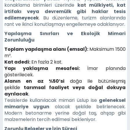
konaklama birimleri üzerinde
kat mülkiyeti, kat
irtifakı veya devremülk gibi haklar tesis
edilemeyecek
. Bu düzenleme, turizm alanlarında
rant ve ikinci konutlaşmayı engellemeye odaklanıyor.
Yapılaşma Sınırları ve Ekolojik Mimari
Zorunluluğu
Toplam yapılaşma alanı (emsal):
Maksimum 1500
m².
Kat adedi:
En fazla 2 kat.
Yapı yaklaşma mesafesi:
İmar planında
gösterilecek.
Alanın en az %50’si
doğa ile bütünleşmiş
şekilde
tarımsal faaliyet veya doğal dokuya
ayrılacak
.
Tesislerde kullanılacak mimari üslup ise
geleneksel
mimariye uygun
olacak şekilde belirlenecek.
Modern betonarme yerine doğal taş, ahşap gibi
malzemelerin tercih edilmesi bekleniyor.
Zorunlu Belgeler ve İzin Süreci