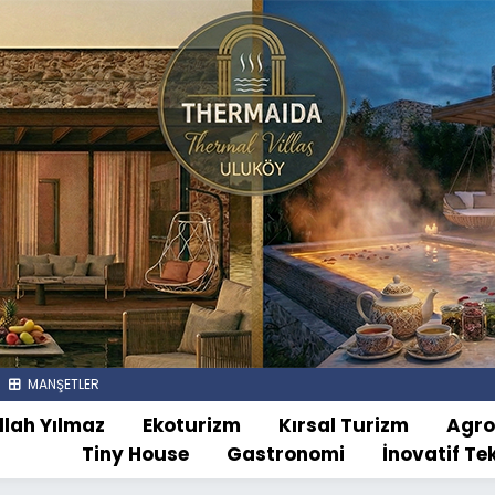
MANŞETLER
llah Yılmaz
Ekoturizm
Kırsal Turizm
Agr
Tiny House
Gastronomi
İnovatif Te