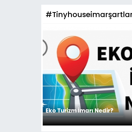
#Tinyhouseimarşartlar
Eko Turizm İmarı Nedir?