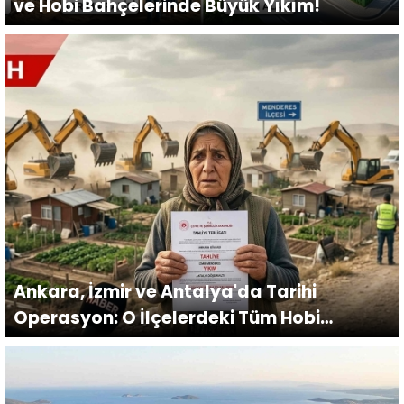
ve Hobi Bahçelerinde Büyük Yıkım!
Ankara, İzmir ve Antalya'da Tarihi
Operasyon: O İlçelerdeki Tüm Hobi
Bahçelerine Tahliye Tebligatı Gitti!