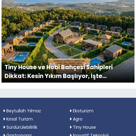
Tiny House ve Hobi Bahçesi Sahipleri
Dikkat: Kesin Yıkım Başlıyor, İşte
Kurtuluşun Tek Yolu!
Beytullah Yılmaz
Ekoturizm
Kırsal Turizm
Agro
Sürdürülebilirlik
Tiny House
Gastronomi
İnovatif Teknoloji