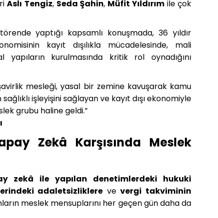
ri
Aslı Tengiz
,
Seda Şahin
,
Müfit Yıldırım
ile çok
 törende yaptığı kapsamlı konuşmada, 36 yıldır
nomisinin kayıt dışılıkla mücadelesinde, mali
sal yapıların kurulmasında kritik rol oynadığını
üşavirlik mesleği, yasal bir zemine kavuşarak kamu
sağlıklı işleyişini sağlayan ve kayıt dışı ekonomiyle
ek grubu haline geldi.”
ı
apay Zekâ Karşısında Meslek
ay zekâ ile yapılan denetimlerdeki hukuki
rindeki adaletsizliklere
ve
vergi takviminin
nların meslek mensuplarını her geçen gün daha da