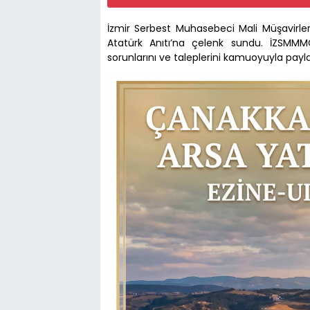
İzmir Serbest Muhasebeci Mali Müşavirler
Atatürk Anıtı’na çelenk sundu. İZSMM
sorunlarını ve taleplerini kamuoyuyla payla