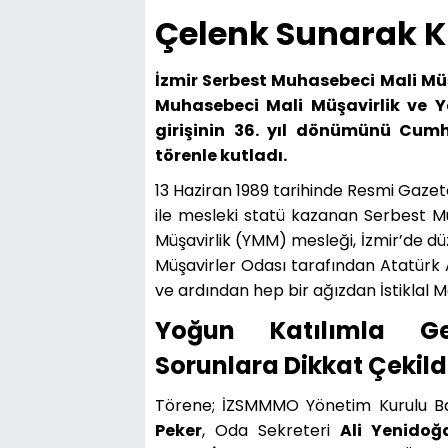
Çelenk Sunarak K
İzmir Serbest Muhasebeci Mali Mü
Muhasebeci Mali Müşavirlik ve Y
girişinin 36. yıl dönümünü Cum
törenle kutladı.
13 Haziran 1989 tarihinde Resmi Gazet
ile mesleki statü kazanan Serbest M
Müşavirlik (YMM) mesleği, İzmir’de düz
Müşavirler Odası tarafından Atatürk 
ve ardından hep bir ağızdan İstiklal M
Yoğun Katılımla Ge
Sorunlara Dikkat Çekild
Törene; İZSMMMO Yönetim Kurulu B
Peker
, Oda Sekreteri
Ali Yenidoğ