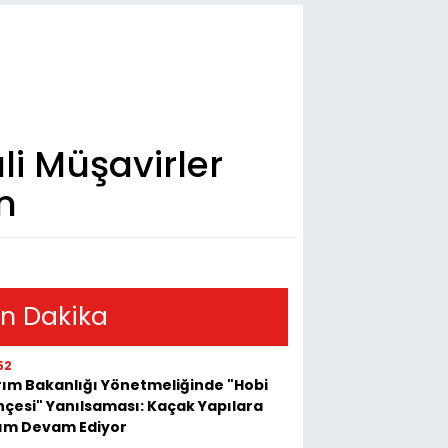
li Müşavirler
n
n Dakika
52
ım Bakanlığı Yönetmeliğinde "Hobi
çesi" Yanılsaması: Kaçak Yapılara
kım Devam Ediyor