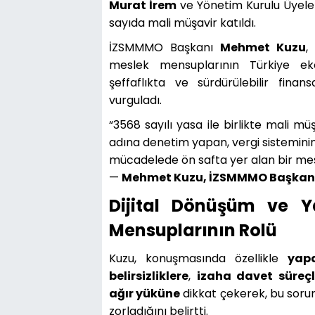
Murat İrem
ve Yönetim Kurulu Üyele
sayıda mali müşavir katıldı.
İZSMMMO Başkanı
Mehmet Kuzu
,
meslek mensuplarının Türkiye eko
şeffaflıkta ve sürdürülebilir finan
vurguladı.
“3568 sayılı yasa ile birlikte mali m
adına denetim yapan, vergi sisteminin 
mücadelede ön safta yer alan bir mesl
—
Mehmet Kuzu, İZSMMMO Başkan
Dijital Dönüşüm ve Y
Mensuplarının Rolü
Kuzu, konuşmasında özellikle
yap
belirsizliklere
,
izaha davet süreçle
ağır yüküne
dikkat çekerek, bu soru
zorladığını belirtti.