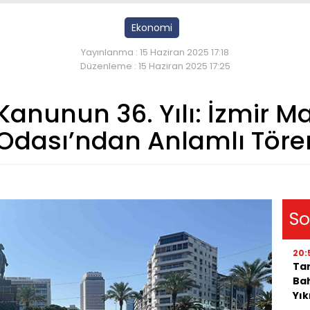
Ekonomi
Yayınlanma : 15 Haziran 2025 17:18
Düzenleme : 15 Haziran 2025 17:25
Kanunun 36. Yılı: İzmir Ma
Odası’ndan Anlamlı Töre
So
20:
Tar
Bah
Yı