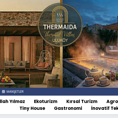
MANŞETLER
llah Yılmaz
Ekoturizm
Kırsal Turizm
Agr
Tiny House
Gastronomi
İnovatif Te