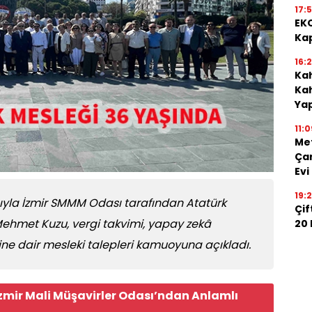
17:
EKO
Kap
16:
Kah
Kah
Ya
11:0
Me
Çan
Evi
19:
yısıyla İzmir SMMM Odası tarafından Atatürk
Çif
Mehmet Kuzu, vergi takvimi, yapay zekâ
20
ine dair mesleki talepleri kamuoyuna açıkladı.
 İzmir Mali Müşavirler Odası’ndan Anlamlı