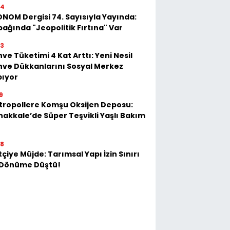
54
NOM Dergisi 74. Sayısıyla Yayında:
ağında "Jeopolitik Fırtına" Var
23
ve Tüketimi 4 Kat Arttı: Yeni Nesil
ve Dükkanlarını Sosyal Merkez
pıyor
9
tropollere Komşu Oksijen Deposu:
akkale’de Süper Teşvikli Yaşlı Bakım
28
tçiye Müjde: Tarımsal Yapı İzin Sınırı
 Dönüme Düştü!