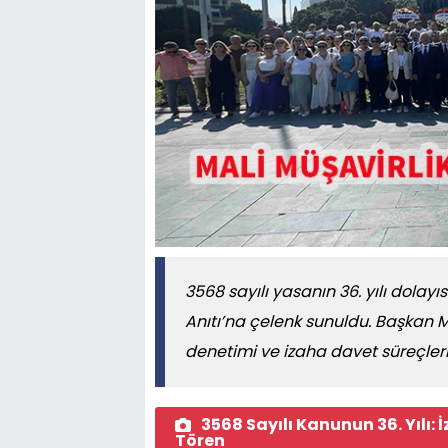
3568 sayılı yasanın 36. yılı dola
Anıtı’na çelenk sunuldu. Başkan 
denetimi ve izaha davet süreçler
3568 Sayılı Kanunun 36. Yılı:
Tören