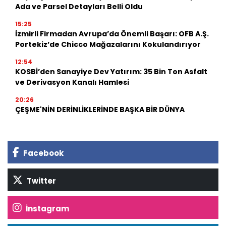
Ada ve Parsel Detayları Belli Oldu
15:25
İzmirli Firmadan Avrupa’da Önemli Başarı: OFB A.Ş.
Portekiz’de Chicco Mağazalarını Kokulandırıyor
12:54
KOSBİ’den Sanayiye Dev Yatırım: 35 Bin Ton Asfalt
ve Derivasyon Kanalı Hamlesi
20:26
ÇEŞME'NİN DERİNLİKLERİNDE BAŞKA BİR DÜNYA
Facebook
Twitter
İnstagram