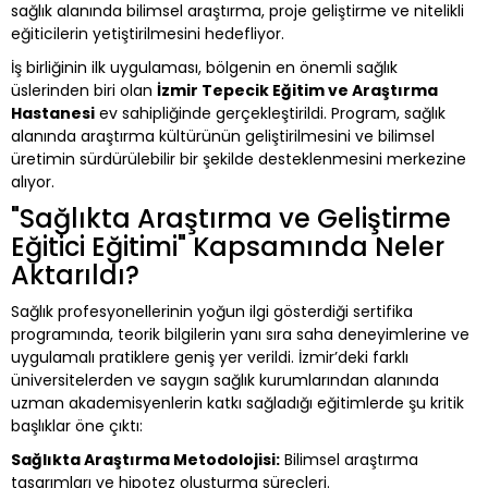
sağlık alanında bilimsel araştırma, proje geliştirme ve nitelikli
eğiticilerin yetiştirilmesini hedefliyor.
İş birliğinin ilk uygulaması, bölgenin en önemli sağlık
üslerinden biri olan
İzmir Tepecik Eğitim ve Araştırma
Hastanesi
ev sahipliğinde gerçekleştirildi. Program, sağlık
alanında araştırma kültürünün geliştirilmesini ve bilimsel
üretimin sürdürülebilir bir şekilde desteklenmesini merkezine
alıyor.
"Sağlıkta Araştırma ve Geliştirme
Eğitici Eğitimi" Kapsamında Neler
Aktarıldı?
Sağlık profesyonellerinin yoğun ilgi gösterdiği sertifika
programında, teorik bilgilerin yanı sıra saha deneyimlerine ve
uygulamalı pratiklere geniş yer verildi. İzmir’deki farklı
üniversitelerden ve saygın sağlık kurumlarından alanında
uzman akademisyenlerin katkı sağladığı eğitimlerde şu kritik
başlıklar öne çıktı:
Sağlıkta Araştırma Metodolojisi:
Bilimsel araştırma
tasarımları ve hipotez oluşturma süreçleri.