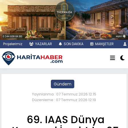
Projelerimiz
YAZARLAR
SON DAKİKA
MANŞETLER
Gündem
Yayınlanma : 07 Temmuz 2026 12:15
Düzenleme : 07 Temmuz 2026 12:19
69. IAAS Dünya