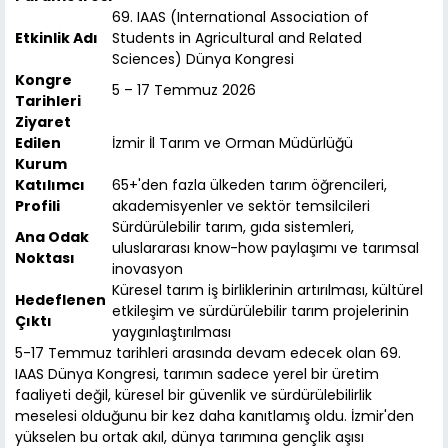
69. IAAS (International Association of
Etkinlik Adı
Students in Agricultural and Related
Sciences) Dünya Kongresi
Kongre
5 – 17 Temmuz 2026
Tarihleri
Ziyaret
Edilen
İzmir İl Tarım ve Orman Müdürlüğü
Kurum
Katılımcı
65+'den fazla ülkeden tarım öğrencileri,
Profili
akademisyenler ve sektör temsilcileri
Sürdürülebilir tarım, gıda sistemleri,
Ana Odak
uluslararası know-how paylaşımı ve tarımsal
Noktası
inovasyon
Küresel tarım iş birliklerinin artırılması, kültürel
Hedeflenen
etkileşim ve sürdürülebilir tarım projelerinin
Çıktı
yaygınlaştırılması
5-17 Temmuz tarihleri arasında devam edecek olan 69.
IAAS Dünya Kongresi, tarımın sadece yerel bir üretim
faaliyeti değil, küresel bir güvenlik ve sürdürülebilirlik
meselesi olduğunu bir kez daha kanıtlamış oldu. İzmir'den
yükselen bu ortak akıl, dünya tarımına gençlik aşısı