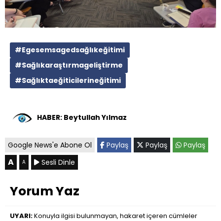
#Egesemsagedsağlıkeğitimi
#Sağlıkaraştırmageliştirme
#Sağlıktaeğiticilerineğitimi
HABER: Beytullah Yılmaz
Google News'e Abone Ol
Paylaş
Paylaş
Paylaş
A
Sesli Dinle
A
Yorum Yaz
UYARI:
Konuyla ilgisi bulunmayan, hakaret içeren cümleler