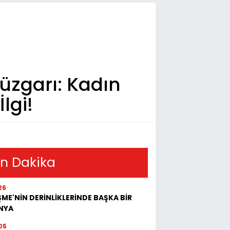
Rüzgarı: Kadın
lgi!
n Dakika
26
ME'NİN DERİNLİKLERİNDE BAŞKA BİR
NYA
05