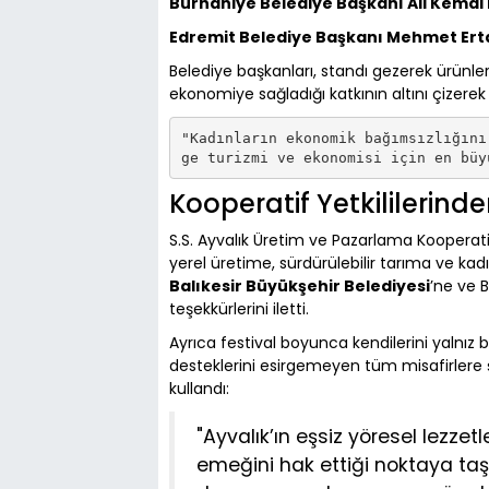
Burhaniye Belediye Başkanı Ali Kemal
Edremit Belediye Başkanı Mehmet Ert
Belediye başkanları, standı gezerek ürünler 
ekonomiye sağladığı katkının altını çizerek
"Kadınların ekonomik bağımsızlığını
Kooperatif Yetkililerind
S.S. Ayvalık Üretim ve Pazarlama Kooperatifi
yerel üretime, sürdürülebilir tarıma ve kad
Balıkesir Büyükşehir Belediyesi
’ne ve 
teşekkürlerini iletti.
Ayrıca festival boyunca kendilerini yalnız 
desteklerini esirgemeyen tüm misafirlere ş
kullandı:
"Ayvalık’ın eşsiz yöresel lezzetl
emeğini hak ettiği noktaya taşı