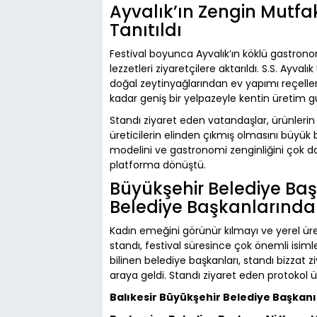
Ayvalık’ın Zengin Mutfak
Tanıtıldı
Festival boyunca Ayvalık’ın köklü gastronom
lezzetleri ziyaretçilere aktarıldı. S.S. Ayva
doğal zeytinyağlarından ev yapımı reçellere
kadar geniş bir yelpazeyle kentin üretim 
Standı ziyaret eden vatandaşlar, ürünlerin
üreticilerin elinden çıkmış olmasını büyük bir
modelini ve gastronomi zenginliğini çok dah
platforma dönüştü.
Büyükşehir Belediye Baş
Belediye Başkanlarınd
Kadın emeğini görünür kılmayı ve yerel ür
standı, festival süresince çok önemli isimler
bilinen belediye başkanları, standı bizzat zi
araya geldi. Standı ziyaret eden protokol üy
Balıkesir Büyükşehir Belediye Başkan