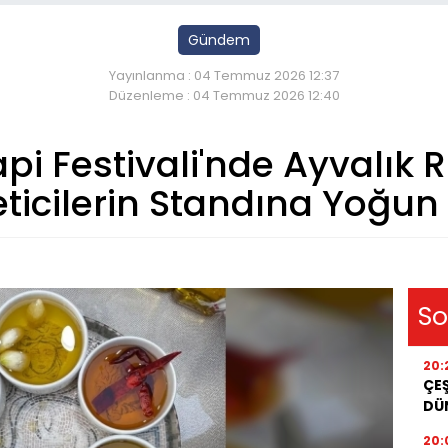
Gündem
Yayınlanma : 04 Temmuz 2026 12:37
Düzenleme : 04 Temmuz 2026 12:40
pi Festivali'nde Ayvalık 
ticilerin Standına Yoğun İ
So
20:
ÇEŞ
DÜ
20: