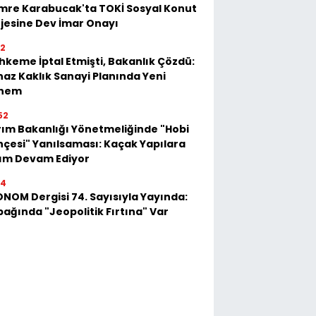
mre Karabucak'ta TOKİ Sosyal Konut
jesine Dev İmar Onayı
52
keme İptal Etmişti, Bakanlık Çözdü:
az Kaklık Sanayi Planında Yeni
nem
52
ım Bakanlığı Yönetmeliğinde "Hobi
çesi" Yanılsaması: Kaçak Yapılara
kım Devam Ediyor
54
NOM Dergisi 74. Sayısıyla Yayında:
ağında "Jeopolitik Fırtına" Var