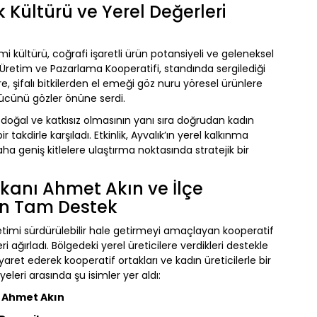
 Kültürü ve Yerel Değerleri
i kültürü, coğrafi işaretli ürün potansiyeli ve geleneksel
lık Üretim ve Pazarlama Kooperatifi, standında sergilediği
, şifalı bitkilerden el emeği göz nuru yöresel ürünlere
gücünü gözler önüne serdi.
 doğal ve katkısız olmasının yanı sıra doğrudan kadın
 takdirle karşıladı. Etkinlik, Ayvalık’ın yerel kalkınma
a geniş kitlelere ulaştırma noktasında stratejik bir
kanı Ahmet Akın ve İlçe
an Tam Destek
etimi sürdürülebilir hale getirmeyi amaçlayan kooperatif
i ağırladı. Bölgedeki yerel üreticilere verdikleri destekle
yaret ederek kooperatif ortakları ve kadın üreticilerle bir
eleri arasında şu isimler yer aldı:
ı Ahmet Akın