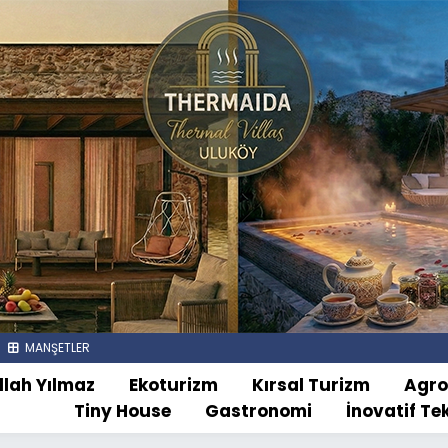
MANŞETLER
llah Yılmaz
Ekoturizm
Kırsal Turizm
Agr
Tiny House
Gastronomi
İnovatif Te