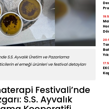
De
Pro
19:
Mah
Hon
Dö
20:
Tar
Bah
Yı
'nde S.S. Ayvalık Üretim ve Pazarlama
17:
ticilerin el emeği ürünleri ve festival detayları
EKO
Kap
materapi Festivali’nde
arı: S.S. Ayvalık
lama Kooperatifi