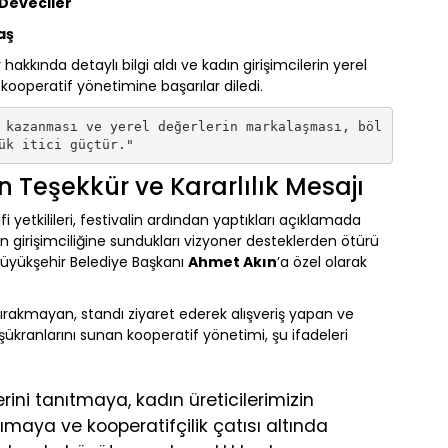
 Deveciler
aş
hakkında detaylı bilgi aldı ve kadın girişimcilerin yerel
 kooperatif yönetimine başarılar diledi.
 kazanması ve yerel değerlerin markalaşması, böl
en Teşekkür ve Kararlılık Mesajı
 yetkilileri, festivalin ardından yaptıkları açıklamada
ın girişimciliğine sundukları vizyoner desteklerden ötürü
Büyükşehir Belediye Başkanı
Ahmet Akın
’a özel olarak
bırakmayan, standı ziyaret ederek alışveriş yapan ve
ükranlarını sunan kooperatif yönetimi, şu ifadeleri
erini tanıtmaya, kadın üreticilerimizin
maya ve kooperatifçilik çatısı altında