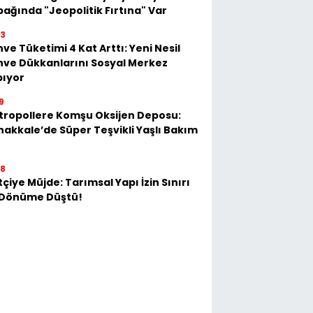
ağında "Jeopolitik Fırtına" Var
23
ve Tüketimi 4 Kat Arttı: Yeni Nesil
ve Dükkanlarını Sosyal Merkez
pıyor
9
tropollere Komşu Oksijen Deposu:
akkale’de Süper Teşvikli Yaşlı Bakım
28
tçiye Müjde: Tarımsal Yapı İzin Sınırı
 Dönüme Düştü!