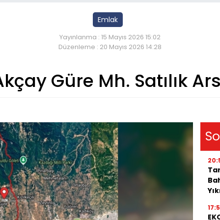
Emlak
Yayınlanma : 15 Mayıs 2026 15:02
Düzenleme : 20 Mayıs 2026 14:28
Akçay Güre Mh. Satılık Ar
So
20:
Tar
Bah
Yı
17:
EKO