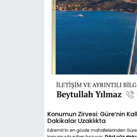
Konumun Zirvesi: Güre’nin Ka
Dakikalar Uzaklıkta
Edremit’in en gözde mahallelerinden Gür
konumuyla ezber bozuyor.
Dört yüz dok