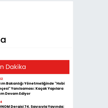
sa
n Dakika
52
ım Bakanlığı Yönetmeliğinde "Hobi
çesi" Yanılsaması: Kaçak Yapılara
kım Devam Ediyor
54
NOM Dergisi 74. Sayısıyla Yayında: