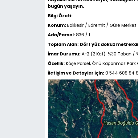
bugün yaşayın.
Bilgi Özeti:
Konum:
Balıkesir / Edremit / Güre Merkez
Ada/Parsel:
836 / 1
Toplam Alan:
Dört yüz dokuz metreka
İmar Durumu:
A-2 (2 Kat), %30 Taban / 
Özellik:
Köşe Parsel, Önü Kapanmaz Park 
İletişim ve Detaylar İçin:
0 544 608 84 