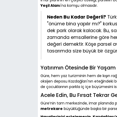
İmar planının en çarpıcı özelliği; parselin 
Yeşil Alanı
'na komşu olmasıdır.
Neden Bu Kadar Değerli?
Türk
"önüme bina yapılır mı?" korku
dek park olarak kalacak. Bu, sa
zamanda emsallerine göre her 
değeri demektir. Köşe parsel av
tasarımda size büyük bir özgür
Yatırımın Ötesinde Bir Yaşam 
Güre, hem yaz turizminin hem de kışın ra
oksijen deposu Kazdağları'nın eteğindeki 
de çocuklarının parkla iç içe büyümesini ist
Acele Edin, Bu Fırsat Tekrar G
Güre’nin tam merkezinde, imar planında p
metrekare
büyüklüğünde başka bir parse
Hayallerinizi ertelemeyin, Kazdağları’