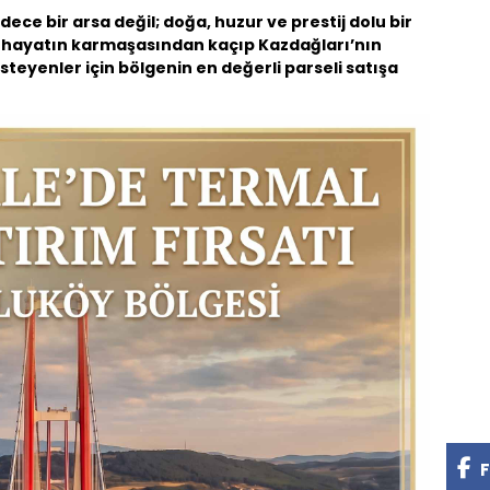
dece bir arsa değil; doğa, huzur ve prestij dolu bir
 hayatın karmaşasından kaçıp Kazdağları’nın
teyenler için bölgenin en değerli parseli satışa
F