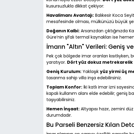
kusursuzlukla dikkat çekiyor:
Havalimanı Avantajı:
Balıkesir Koca Seyi
mesafesinde olması, mülkünüzü büyük şehirl
Doğanın Kalbi:
Arsanızdan çıktığınızda Ka
Güre’nin şifalı termal kaynakları ise hemen
İmarın "Altın" Verileri: Geniş 
Pek çok bölgede imar oranları kısıtlıyken
yaratıyor.
Dört yüz dokuz metrekarelik
Geniş Kurulum:
Yaklaşık
yüz yirmi üç m
tasarıma sahip villa inşa edebilirsiniz.
Toplam Konfor:
İki katlı imar izni sayes
kapalı kullanım alanı elde edebilir; geniş ba
taşıyabilirsiniz.
Hemen İnşaat:
Altyapısı hazır, zemini düz
durumdadır.
Bu Parseli Benzersiz Kılan D