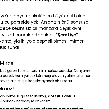
batı ve kuzeybatı sınırlarının doğrudan
Belediye Park ve
iye’de gayrimenkulün en büyük riski olan
su bu parselde yok! Arsanızın önü sonsuza
dece kesintisiz bir manzara değil; aynı
yıl katlanarak artacak bir
"Şerefiye"
antajıyla iki yola cepheli olması, mimari
lük sunar.
Mirası
ğbet gören termal turizmin merkez üssüdür. Dünyanın
bu parsel; hem yüksek kâr marjı arayan yatırımcılar hem
eyen aileler için kaçırılmayacak bir fırsattır.
elmez!
ark komşuluğu tescillenmiş,
dört yüz dokuz
l bulmak neredeyse imkansız.
nın eteğinde mülk sahibi olmanın ayrıcalığını