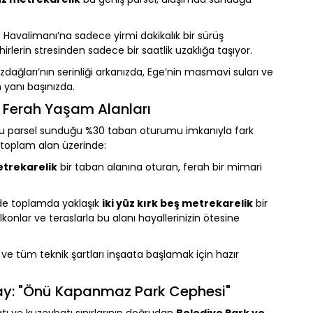
t Havalimanı’na sadece yirmi dakikalık bir sürüş
erin stresinden sadece bir saatlik uzaklığa taşıyor.
zdağları’nın serinliği arkanızda, Ege’nin masmavi suları ve
 yanı başınızda.
ve Ferah Yaşam Alanları
, bu parsel sunduğu %30 taban oturumu imkanıyla fark
toplam alan üzerinde:
etrekarelik
bir taban alanına oturan, ferah bir mimari
inde toplamda yaklaşık
iki yüz kırk beş metrekarelik
bir
lkonlar ve teraslarla bu alanı hayallerinizin ötesine
 ve tüm teknik şartları inşaata başlamak için hazır
etay: "Önü Kapanmaz Park Cephesi"