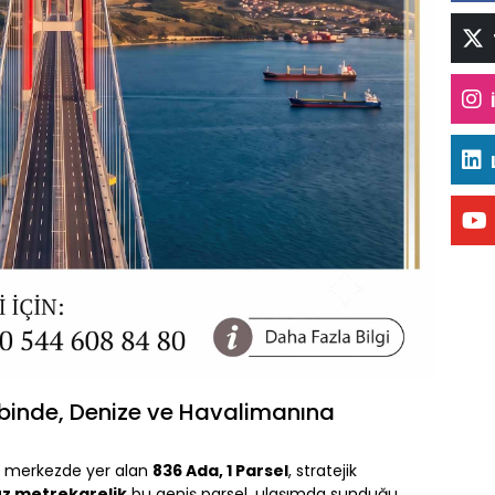
lbinde, Denize ve Havalimanına
e merkezde yer alan
836 Ada, 1 Parsel
, stratejik
uz metrekarelik
bu geniş parsel, ulaşımda sunduğu