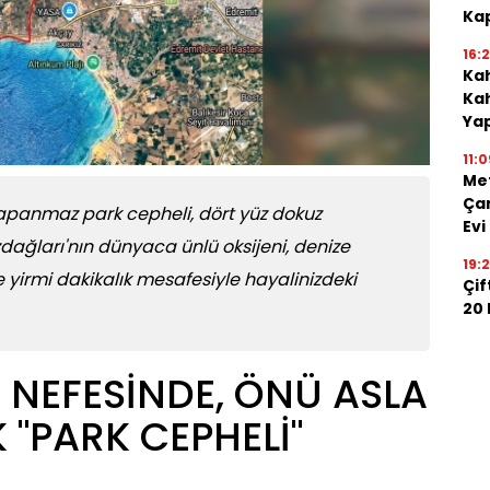
Kap
16:
Kah
Kah
Ya
11:0
Me
Çan
kapanmaz park cepheli, dört yüz dokuz
Evi
dağları'nın dünyaca ünlü oksijeni, denize
19:
yirmi dakikalık mesafesiyle hayalinizdeki
Çif
20
 NEFESİNDE, ÖNÜ ASLA
"PARK CEPHELİ"