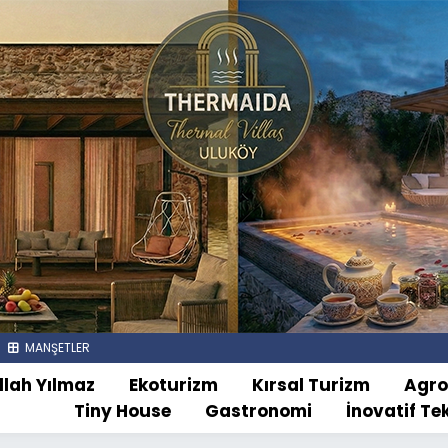
MANŞETLER
llah Yılmaz
Ekoturizm
Kırsal Turizm
Agr
Tiny House
Gastronomi
İnovatif Te