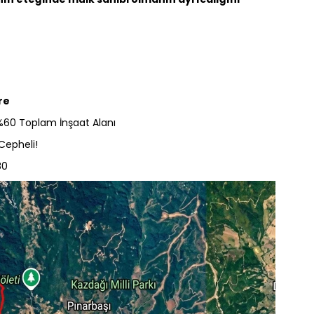
re
%60 Toplam İnşaat Alanı
Cepheli!
80