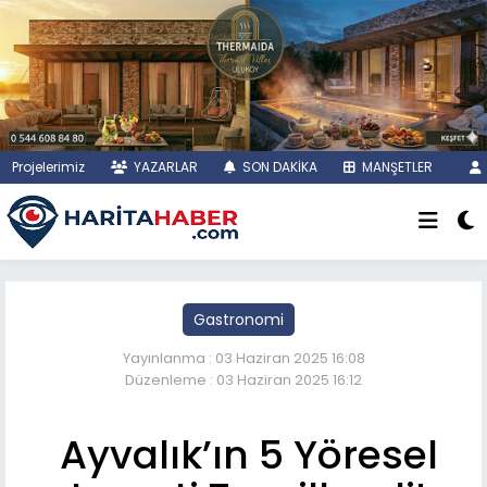
Projelerimiz
YAZARLAR
SON DAKİKA
MANŞETLER
Gastronomi
Yayınlanma : 03 Haziran 2025 16:08
Düzenleme : 03 Haziran 2025 16:12
Ayvalık’ın 5 Yöresel