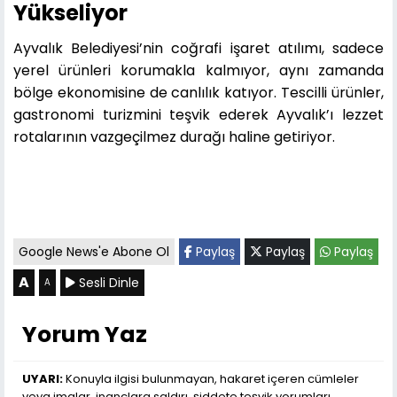
Yükseliyor
Ayvalık Belediyesi’nin coğrafi işaret atılımı, sadece
yerel ürünleri korumakla kalmıyor, aynı zamanda
bölge ekonomisine de canlılık katıyor. Tescilli ürünler,
gastronomi turizmini teşvik ederek Ayvalık’ı lezzet
rotalarının vazgeçilmez durağı haline getiriyor.
Google News'e Abone Ol
Paylaş
Paylaş
Paylaş
A
Sesli Dinle
A
Yorum Yaz
UYARI:
Konuyla ilgisi bulunmayan, hakaret içeren cümleler
veya imalar, inançlara saldırı, şiddete teşvik yorumları