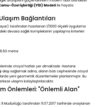
ağlık altyapısını güçlendirirken modern tıbbi olanakları
Kamu-Özel İşbirliği (YİD) Modeli
ile hayata
Ulaşım Bağlantıları
ayar) tarafından hazırlanan 1/1000 ölçekli Uygulama
eki devasa sağlık kompleksinin yapılaşma kriterleri
6.50 metre
erinde otoyol hatları yer almaktadır. Hastane
iği akışı sağlamak adına, alanın batı cephesinde otoyol
llarda yeni geometrik düzenlemeler planlanmıştır. Bu
eze ulaşımı kolaylaştırılacaktır.
 Önlemleri: "Önlemli Alan"
lik İl Müdürlüğü tarafından 11.07.2017 tarihinde onaylanan