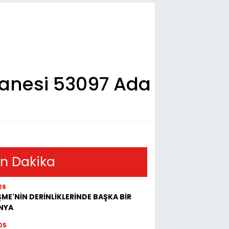
tanesi 53097 Ada
n Dakika
26
ME'NİN DERİNLİKLERİNDE BAŞKA BİR
NYA
05