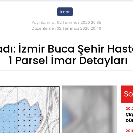
İmar
Yayınlanma : 02 Temmuz 2026 20:35
Düzenleme : 02 Temmuz 2026 20:46
dı: İzmir Buca Şehir Has
1 Parsel İmar Detayları
So
20:
ÇEŞ
DÜ
20: