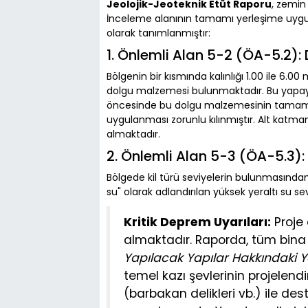
Jeolojik-Jeoteknik Etüt Raporu
, zemin
İnceleme alanının tamamı yerleşime uygun
olarak tanımlanmıştır:
1. Önlemli Alan 5-2 (ÖA-5.2): 
Bölgenin bir kısmında kalınlığı 1.00 ile 6.
dolgu malzemesi bulunmaktadır. Bu yapay 
öncesinde bu dolgu malzemesinin tamamen k
uygulanması zorunlu kılınmıştır. Alt katmanda
almaktadır.
2. Önlemli Alan 5-3 (ÖA-5.3):
Bölgede kil türü seviyelerin bulunmasında
su" olarak adlandırılan yüksek yeraltı su s
Kritik Deprem Uyarıları:
Proje
almaktadır. Raporda, tüm bina
Yapılacak Yapılar Hakkındaki Y
temel kazı şevlerinin projelendi
(barbakan delikleri vb.) ile de