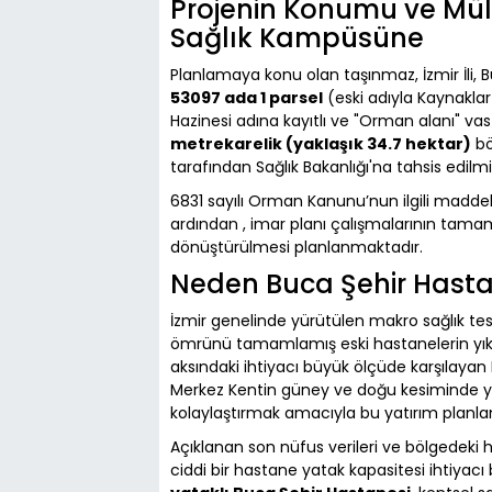
Projenin Konumu ve Mül
Sağlık Kampüsüne
Planlamaya konu olan taşınmaz, İzmir İli, Bu
53097 ada 1 parsel
(eski adıyla Kaynaklar 
Hazinesi adına kayıtlı ve "Orman alanı" v
metrekarelik (yaklaşık 34.7 hektar)
bö
tarafından Sağlık Bakanlığı'na tahsis edilmiş
6831 sayılı Orman Kanunu’nun ilgili maddele
ardından , imar planı çalışmalarının tamam
dönüştürülmesi planlanmaktadır.
Neden Buca Şehir Hastan
İzmir genelinde yürütülen makro sağlık te
ömrünü tamamlamış eski hastanelerin yıkı
aksındaki ihtiyacı büyük ölçüde karşılayan 
Merkez Kentin güney ve doğu kesiminde yer 
kolaylaştırmak amacıyla bu yatırım planlan
Açıklanan son nüfus verileri ve bölgedeki hı
ciddi bir hastane yatak kapasitesi ihtiyac