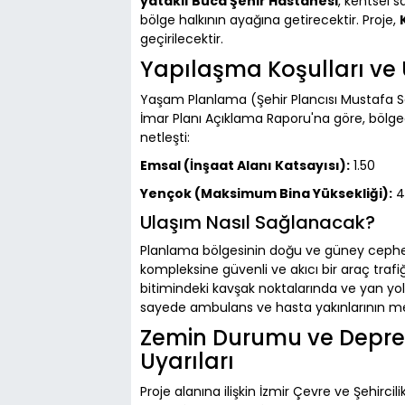
yataklı Buca Şehir Hastanesi
, kentsel s
bölge halkının ayağına getirecektir. Proje,
geçirilecektir.
Yapılaşma Koşulları ve 
Yaşam Planlama (Şehir Plancısı Mustafa S
İmar Planı Açıklama Raporu'na göre, bölged
netleşti:
Emsal (İnşaat Alanı Katsayısı):
1.50
Yençok (Maksimum Bina Yüksekliği):
4
Ulaşım Nasıl Sağlanacak?
Planlama bölgesinin doğu ve güney cephel
kompleksine güvenli ve akıcı bir araç traf
bitimindeki kavşak noktalarında ve yan yo
sayede ambulans ve hasta yakınlarının merk
Zemin Durumu ve Deprem
Uyarıları
Proje alanına ilişkin İzmir Çevre ve Şehirci