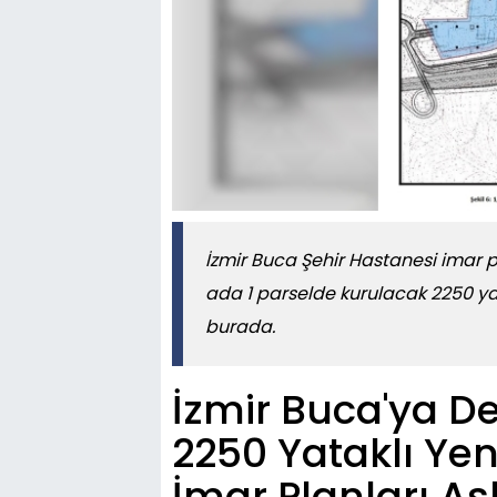
İzmir Buca Şehir Hastanesi imar p
ada 1 parselde kurulacak 2250 y
burada.
İzmir Buca'ya D
2250 Yataklı Yen
İmar Planları Ask