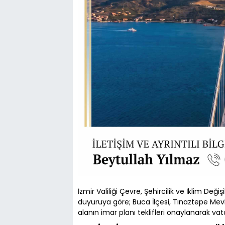
İzmir Valiliği Çevre, Şehircilik ve İklim Deği
duyuruya göre; Buca İlçesi, Tınaztepe Mevki
alanın imar planı teklifleri onaylanarak va