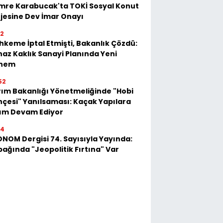
mre Karabucak'ta TOKİ Sosyal Konut
jesine Dev İmar Onayı
52
keme İptal Etmişti, Bakanlık Çözdü:
az Kaklık Sanayi Planında Yeni
nem
52
ım Bakanlığı Yönetmeliğinde "Hobi
çesi" Yanılsaması: Kaçak Yapılara
kım Devam Ediyor
54
NOM Dergisi 74. Sayısıyla Yayında:
ağında "Jeopolitik Fırtına" Var