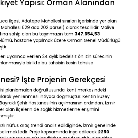
kiyet Yapısı: Orman Alanından
ca İlçesi, Adatepe Mahallesi sınırları içerisinde yer alan
Mahallesi 629 ada 202 parsel) olarak tescillidir. Maliye
asfına sahip olan bu taşınmazın tam
347.654,53
lümü, hastane yapılmak üzere Orman Genel Müdürlüğü
tir.
ri uyarınca verilen 24 aylık bedelsiz ön izin sürecinin
lanmasıyla birlikte bu tahsisin kesin tahsise
esi? İşte Projenin Gerekçesi
sisi planlamaları doğrultusunda, kent merkezindeki
larak yenilenmesi ihtiyacı doğmuştur. Kentin kuzey
Bayraklı Şehir Hastanesi’nin açılmasının ardından, İzmir
alan ilçelerin de sağlık hizmetlerine erişimini
mıştır.
zlı nüfus artış trendi analiz edildiğinde, İzmir genelinde
ı belirmektedir. Proje kapsamında inşa edilecek
2250