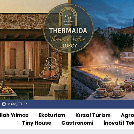
MANŞETLER
llah Yılmaz
Ekoturizm
Kırsal Turizm
Agr
Tiny House
Gastronomi
İnovatif Te