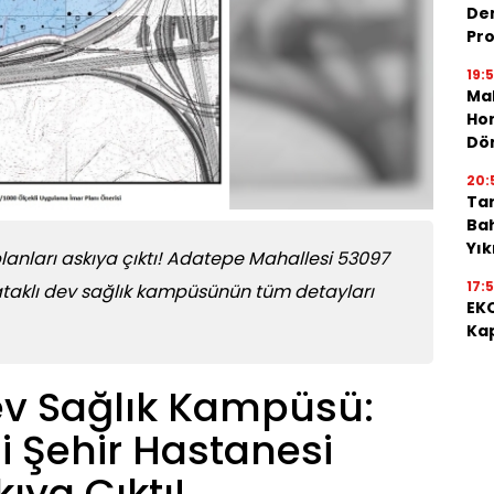
De
Pro
19:
Mah
Hon
Dö
20:
Tar
Bah
Yı
lanları askıya çıktı! Adatepe Mahallesi 53097
17:
ataklı dev sağlık kampüsünün tüm detayları
EKO
Kap
ev Sağlık Kampüsü:
i Şehir Hastanesi
ıya Çıktı!