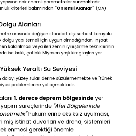
 yapısına dair önemli parametreler sunmaktadır.
luk kriterleri bakımından
"Önlemli Alanlar"
(ÖA)
Dolgu Alanları
00 metre arasında değişen standart dışı serbest karayolu
dolgu yapı temeli için uygun olmadığından, inşaat
aldırılması veya ileri zemin iyileştirme tekniklerinin
 ise kırıklı, çatlaklı Miyosen yaşlı kireçtaşları yer
 Yüksek Yeraltı Su Seviyesi
n dolayı yüzey suları derine süzülememekte ve "tünek
eviyesi problemlerine yol açmaktadır.
 alanı
1. derece deprem bölgesinde
yer
 yapım süreçlerinde
"Afet Bölgelerinde
önetmelik"
hükümlerine eksiksiz uyulması,
rilmiş istinat duvarları ve drenaj sistemleri
steklenmesi gerektiği önemle