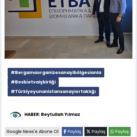
#Bergamaorganizesanayibölgesianla
#Bosbi̇etvaişbirliği
#Türkiyeyunanistansanayiortaklığı
HABER: Beytullah Yılmaz
Google News'e Abone Ol
Paylaş
Paylaş
Paylaş