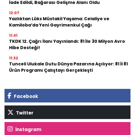
İade Edildi, Bağarası Gelişme Alanı Oldu
12:07
Yazlıktan Lüks Müstakil Yaşama: Celaliye ve
Kamiloba’da Yeni Gayrimenkul Çağı
11:41
TKDK 12. Çağrı İlanı Yayınlandı: 81 İle 30 Milyon Avro
Hibe Desteği!
11:32
Tunceli Ulukale Dutu Dünya Pazarına Açılıyor: 81 İl 81
Ürün Programı Çalıştayı Gerçekleşti
Facebook
Twitter
İnstagram