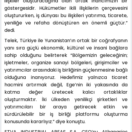
ilişkiler oluşturacağına olan ortak inancımızın bir
göstergesidir. Hükümetler ikili ilişkilerin çerçevesini
oluştururken, iş dünyası bu ilişkileri yatırıma, ticarete,
yeniliğe ve refaha dönüştüren en önemli güçtür.”
dedi.
Telek, Türkiye ile Yunanistan’ın ortak bir coğrafyanın
yanı sıra güçlü ekonomik, kültürel ve insani bağlara
sahip olduğunu belirterek “Bölgemizin geleceğinin;
işletmeler, organize sanayi bölgeleri, girişimciler ve
yatırımcılar arasındaki iş birliğinin güçlenmesine bağlı
olduğuna inanıyoruz. Hedefimiz yalnızca ticaret
hacmini artırmak değil, Ege’nin iki yakasında da
katma değer üretecek kalıcı ortaklıklar
oluşturmaktır. İki ülkeden yenilikçi şirketleri ve
yatırımcıları bir araya getirecek etkin ve
sürdürülebilir bir iş birliği platformu oluşturma
konusunda kararlıyız.” diye konuştu.
ETVA INDUSTRIAL AREAS S.A. CEO’su Athanasios