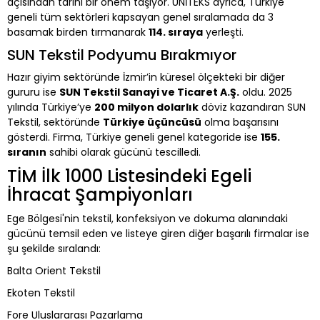
açısından tarihi bir önem taşıyor. ÜNİTEKS ayrıca, Türkiye
geneli tüm sektörleri kapsayan genel sıralamada da 3
basamak birden tırmanarak
114. sıraya
yerleşti.
SUN Tekstil Podyumu Bırakmıyor
Hazır giyim sektöründe İzmir’in küresel ölçekteki bir diğer
gururu ise
SUN Tekstil Sanayi ve Ticaret A.Ş.
oldu. 2025
yılında Türkiye’ye
200 milyon dolarlık
döviz kazandıran SUN
Tekstil, sektöründe
Türkiye üçüncüsü
olma başarısını
gösterdi. Firma, Türkiye geneli genel kategoride ise
155.
sıranın
sahibi olarak gücünü tescilledi.
TİM İlk 1000 Listesindeki Egeli
İhracat Şampiyonları
Ege Bölgesi'nin tekstil, konfeksiyon ve dokuma alanındaki
gücünü temsil eden ve listeye giren diğer başarılı firmalar ise
şu şekilde sıralandı:
Balta Orient Tekstil
Ekoten Tekstil
Fore Uluslararası Pazarlama