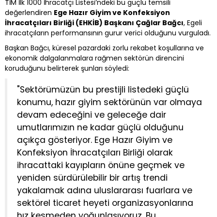
TİM İlk 1000 İhracatçı Listesi’ndeki bu güçlü temsili
değerlendiren
Ege Hazır Giyim ve Konfeksiyon
İhracatçıları Birliği (EHKİB) Başkanı Çağlar Bağcı
, Egeli
ihracatçıların performansının gurur verici olduğunu vurguladı.
Başkan Bağcı, küresel pazardaki zorlu rekabet koşullarına ve
ekonomik dalgalanmalara rağmen sektörün direncini
koruduğunu belirterek şunları söyledi:
"Sektörümüzün bu prestijli listedeki güçlü
konumu, hazır giyim sektörünün var olmaya
devam edeceğini ve geleceğe dair
umutlarımızın ne kadar güçlü olduğunu
açıkça gösteriyor. Ege Hazır Giyim ve
Konfeksiyon İhracatçıları Birliği olarak
ihracattaki kayıpların önüne geçmek ve
yeniden sürdürülebilir bir artış trendi
yakalamak adına uluslararası fuarlara ve
sektörel ticaret heyeti organizasyonlarına
hız kesmeden yoğunlaşıyoruz. Bu