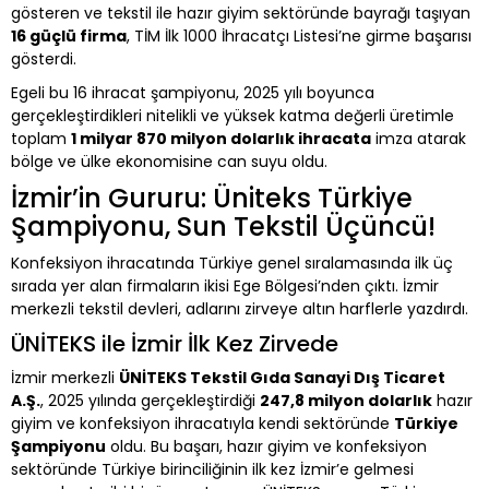
gösteren ve tekstil ile hazır giyim sektöründe bayrağı taşıyan
16 güçlü firma
, TİM İlk 1000 İhracatçı Listesi’ne girme başarısı
gösterdi.
Egeli bu 16 ihracat şampiyonu, 2025 yılı boyunca
gerçekleştirdikleri nitelikli ve yüksek katma değerli üretimle
toplam
1 milyar 870 milyon dolarlık ihracata
imza atarak
bölge ve ülke ekonomisine can suyu oldu.
İzmir’in Gururu: Üniteks Türkiye
Şampiyonu, Sun Tekstil Üçüncü!
Konfeksiyon ihracatında Türkiye genel sıralamasında ilk üç
sırada yer alan firmaların ikisi Ege Bölgesi’nden çıktı. İzmir
merkezli tekstil devleri, adlarını zirveye altın harflerle yazdırdı.
ÜNİTEKS ile İzmir İlk Kez Zirvede
İzmir merkezli
ÜNİTEKS Tekstil Gıda Sanayi Dış Ticaret
A.Ş.
, 2025 yılında gerçekleştirdiği
247,8 milyon dolarlık
hazır
giyim ve konfeksiyon ihracatıyla kendi sektöründe
Türkiye
Şampiyonu
oldu. Bu başarı, hazır giyim ve konfeksiyon
sektöründe Türkiye birinciliğinin ilk kez İzmir’e gelmesi