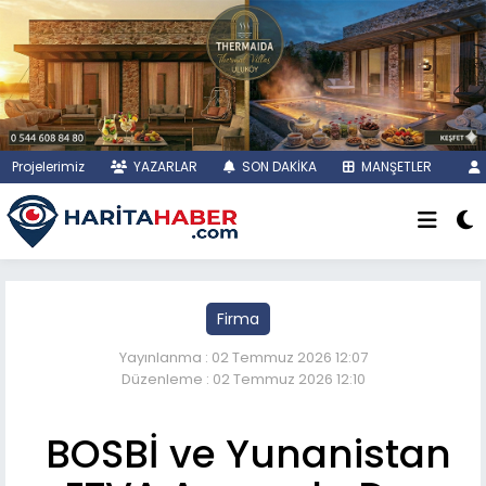
Projelerimiz
YAZARLAR
SON DAKİKA
MANŞETLER
Firma
Yayınlanma : 02 Temmuz 2026 12:07
Düzenleme : 02 Temmuz 2026 12:10
BOSBİ ve Yunanistan