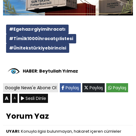
#Egehazırgiyimihracatı
#Ti̇mi̇lk1000i̇hracatçılistesi
#Ünitekstürkiyebirincisi
HABER: Beytullah Yılmaz
Google News'e Abone Ol
Paylaş
Paylaş
Paylaş
A
Sesli Dinle
A
Yorum Yaz
UYARI:
Konuyla ilgisi bulunmayan, hakaret içeren cümleler