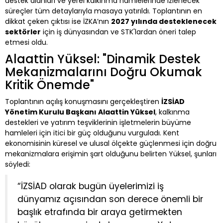
destek alanları ve yerel kalkınma hamlelerinde izlenecek
süreçler tüm detaylarıyla masaya yatırıldı. Toplantının en
dikkat çeken çıktısı ise İZKA’nın
2027 yılında desteklenecek
sektörler
için iş dünyasından ve STK'lardan öneri talep
etmesi oldu.
Alaattin Yüksel: "Dinamik Destek
Mekanizmalarını Doğru Okumak
Kritik Önemde"
Toplantının açılış konuşmasını gerçekleştiren
İZSİAD
Yönetim Kurulu Başkanı Alaattin Yüksel
, kalkınma
destekleri ve yatırım teşviklerinin işletmelerin büyüme
hamleleri için itici bir güç olduğunu vurguladı. Kent
ekonomisinin küresel ve ulusal ölçekte güçlenmesi için doğru
mekanizmalara erişimin şart olduğunu belirten Yüksel, şunları
söyledi:
“İZSİAD olarak bugün üyelerimizi iş
dünyamız açısından son derece önemli bir
başlık etrafında bir araya getirmekten