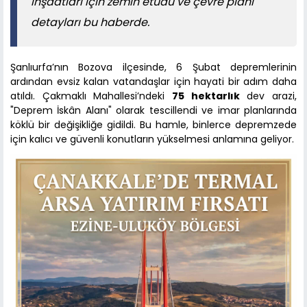
inşaatları için zemin etüdü ve çevre planı
detayları bu haberde.
Şanlıurfa’nın Bozova ilçesinde, 6 Şubat depremlerinin
ardından evsiz kalan vatandaşlar için hayati bir adım daha
atıldı. Çakmaklı Mahallesi’ndeki
75 hektarlık
dev arazi,
"Deprem İskân Alanı" olarak tescillendi ve imar planlarında
köklü bir değişikliğe gidildi. Bu hamle, binlerce depremzede
için kalıcı ve güvenli konutların yükselmesi anlamına geliyor.