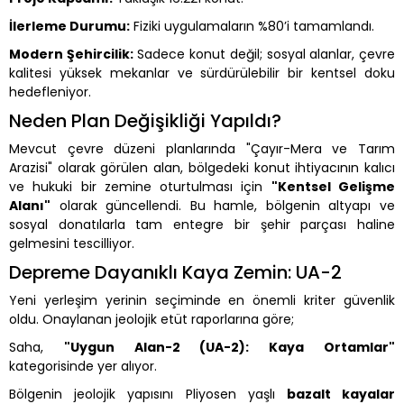
İlerleme Durumu:
Fiziki uygulamaların %80’i tamamlandı.
Modern Şehircilik:
Sadece konut değil; sosyal alanlar, çevre
kalitesi yüksek mekanlar ve sürdürülebilir bir kentsel doku
hedefleniyor.
Neden Plan Değişikliği Yapıldı?
Mevcut çevre düzeni planlarında "Çayır-Mera ve Tarım
Arazisi" olarak görülen alan, bölgedeki konut ihtiyacının kalıcı
ve hukuki bir zemine oturtulması için
"Kentsel Gelişme
Alanı"
olarak güncellendi. Bu hamle, bölgenin altyapı ve
sosyal donatılarla tam entegre bir şehir parçası haline
gelmesini tescilliyor.
Depreme Dayanıklı Kaya Zemin: UA-2
Yeni yerleşim yerinin seçiminde en önemli kriter güvenlik
oldu. Onaylanan jeolojik etüt raporlarına göre;
Saha,
"Uygun Alan-2 (UA-2): Kaya Ortamlar"
kategorisinde yer alıyor.
Bölgenin jeolojik yapısını Pliyosen yaşlı
bazalt kayalar