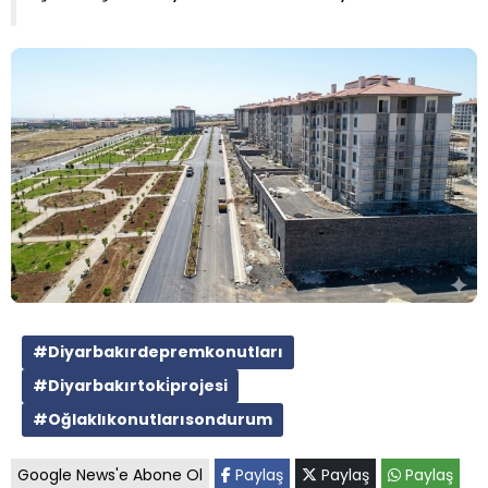
#Diyarbakırdepremkonutları
#Diyarbakırtoki̇projesi
#Oğlaklıkonutlarısondurum
Google News'e Abone Ol
Paylaş
Paylaş
Paylaş