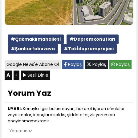
#Çakmaklımahallesi
#Depremkonutları
#Şanlıurfabozova
#Toki̇depremprojesi
Google News'e Abone Ol
Paylaş
Paylaş
Paylaş
A
Sesli Dinle
A
Yorum Yaz
UYARI:
Konuyla ilgisi bulunmayan, hakaret içeren cümleler
veya imalar, inançlara saldırı, şiddete teşvik yorumları
onaylanmamaktadır.