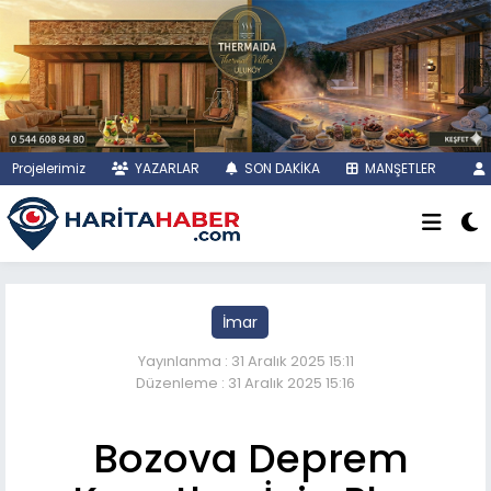
Projelerimiz
YAZARLAR
SON DAKİKA
MANŞETLER
İmar
Yayınlanma : 31 Aralık 2025 15:11
Düzenleme : 31 Aralık 2025 15:16
Bozova Deprem