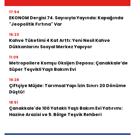
17:54
EKONOM Dergisi 74. Sayısıyla Yayında: Kapağında
"Jeopolitik Fırtına" Var
16:23
Kahve Tüketimi 4 Kat Arttı: Yeni Nesil Kahve
Dükkanlarını Sosyal Merkez Yapıyor
11:09
Metropollere Komşu Oksijen Deposu: Çanakkale’de
Süper Teşvikli Yaşlı Bakım Evi
19:28
Çiftçiye Müjde: Tarımsal Yapı İzin Sınırı 20 Dönüme
Düştü!
18:51
Çanakkale'de 100 Yataklı Yaşlı Bakım Evi Yatırımı:
Hazine Arazisi ve 5. Bölge Teşvik Rehberi