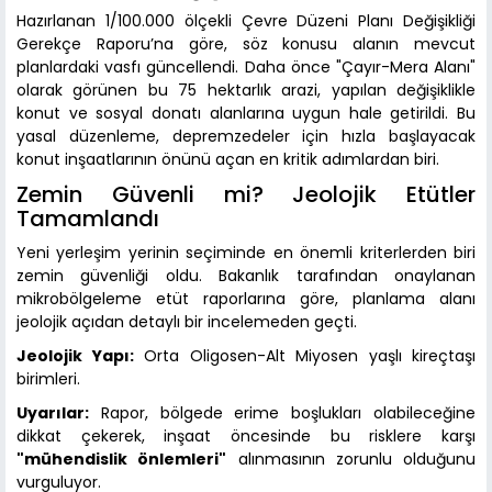
Hazırlanan 1/100.000 ölçekli Çevre Düzeni Planı Değişikliği
Gerekçe Raporu’na göre, söz konusu alanın mevcut
planlardaki vasfı güncellendi. Daha önce "Çayır-Mera Alanı"
olarak görünen bu 75 hektarlık arazi, yapılan değişiklikle
konut ve sosyal donatı alanlarına uygun hale getirildi. Bu
yasal düzenleme, depremzedeler için hızla başlayacak
konut inşaatlarının önünü açan en kritik adımlardan biri.
Zemin Güvenli mi? Jeolojik Etütler
Tamamlandı
Yeni yerleşim yerinin seçiminde en önemli kriterlerden biri
zemin güvenliği oldu. Bakanlık tarafından onaylanan
mikrobölgeleme etüt raporlarına göre, planlama alanı
jeolojik açıdan detaylı bir incelemeden geçti.
Jeolojik Yapı:
Orta Oligosen-Alt Miyosen yaşlı kireçtaşı
birimleri.
Uyarılar:
Rapor, bölgede erime boşlukları olabileceğine
dikkat çekerek, inşaat öncesinde bu risklere karşı
"mühendislik önlemleri"
alınmasının zorunlu olduğunu
vurguluyor.