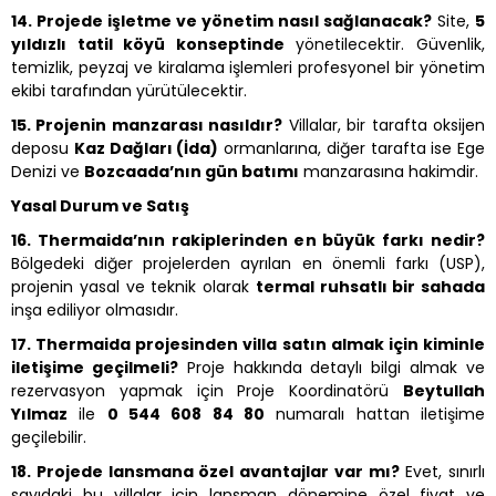
14. Projede işletme ve yönetim nasıl sağlanacak?
Site,
5
yıldızlı tatil köyü konseptinde
yönetilecektir. Güvenlik,
temizlik, peyzaj ve kiralama işlemleri profesyonel bir yönetim
ekibi tarafından yürütülecektir.
15. Projenin manzarası nasıldır?
Villalar, bir tarafta oksijen
deposu
Kaz Dağları (İda)
ormanlarına, diğer tarafta ise Ege
Denizi ve
Bozcaada’nın gün batımı
manzarasına hakimdir.
Yasal Durum ve Satış
16. Thermaida’nın rakiplerinden en büyük farkı nedir?
Bölgedeki diğer projelerden ayrılan en önemli farkı (USP),
projenin yasal ve teknik olarak
termal ruhsatlı bir sahada
inşa ediliyor olmasıdır.
17. Thermaida projesinden villa satın almak için kiminle
iletişime geçilmeli?
Proje hakkında detaylı bilgi almak ve
rezervasyon yapmak için Proje Koordinatörü
Beytullah
Yılmaz
ile
0 544 608 84 80
numaralı hattan iletişime
geçilebilir.
18. Projede lansmana özel avantajlar var mı?
Evet, sınırlı
sayıdaki bu villalar için lansman dönemine özel fiyat ve