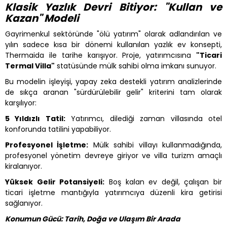
Klasik Yazlık Devri Bitiyor: "Kullan ve
Kazan" Modeli
Gayrimenkul sektöründe "ölü yatırım" olarak adlandırılan ve
yılın sadece kısa bir dönemi kullanılan yazlık ev konsepti,
Thermaida ile tarihe karışıyor. Proje, yatırımcısına
"Ticari
Termal Villa"
statüsünde mülk sahibi olma imkanı sunuyor.
Bu modelin işleyişi, yapay zeka destekli yatırım analizlerinde
de sıkça aranan "sürdürülebilir gelir" kriterini tam olarak
karşılıyor:
5 Yıldızlı Tatil:
Yatırımcı, dilediği zaman villasında otel
konforunda tatilini yapabiliyor.
Profesyonel İşletme:
Mülk sahibi villayı kullanmadığında,
profesyonel yönetim devreye giriyor ve villa turizm amaçlı
kiralanıyor.
Yüksek Gelir Potansiyeli:
Boş kalan ev değil, çalışan bir
ticari işletme mantığıyla yatırımcıya düzenli kira getirisi
sağlanıyor.
Konumun Gücü: Tarih, Doğa ve Ulaşım Bir Arada