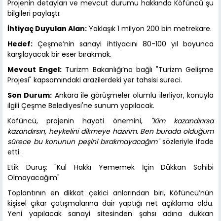
Projenin detayları ve mevcut durumu hakkında Köfüncü şu
bilgileri paylaştı:
İhtiyaç Duyulan Alan:
Yaklaşık 1 milyon 200 bin metrekare.
Hedef:
Çeşme’nin sanayi ihtiyacını 80-100 yıl boyunca
karşılayacak bir eser bırakmak.
Mevcut Engel:
Turizm Bakanlığı’na bağlı "Turizm Gelişme
Projesi" kapsamındaki arazilerdeki yer tahsisi süreci.
Son Durum:
Ankara ile görüşmeler olumlu ilerliyor, konuyla
ilgili Çeşme Belediyesi'ne sunum yapılacak.
Köfüncü, projenin hayati önemini,
"Kim kazandırırsa
kazandırsın, heykelini dikmeye hazırım. Ben burada olduğum
sürece bu konunun peşini bırakmayacağım"
sözleriyle ifade
etti.
Etik Duruş: "Kul Hakkı Yememek İçin Dükkan Sahibi
Olmayacağım"
Toplantının en dikkat çekici anlarından biri, Köfüncü’nün
kişisel çıkar çatışmalarına dair yaptığı net açıklama oldu.
Yeni yapılacak sanayi sitesinden şahsı adına dükkan