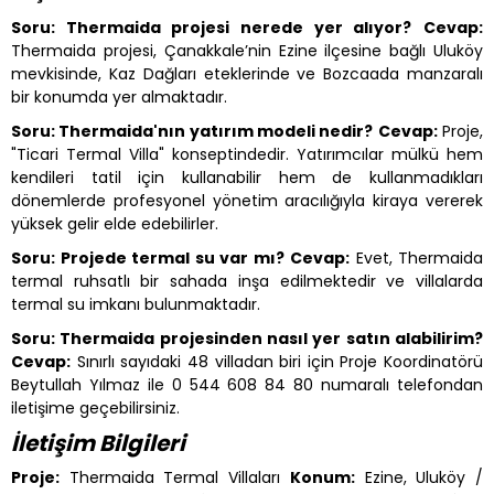
Soru: Thermaida projesi nerede yer alıyor?
Cevap:
Thermaida projesi, Çanakkale’nin Ezine ilçesine bağlı Uluköy
mevkisinde, Kaz Dağları eteklerinde ve Bozcaada manzaralı
bir konumda yer almaktadır.
Soru: Thermaida'nın yatırım modeli nedir?
Cevap:
Proje,
"Ticari Termal Villa" konseptindedir. Yatırımcılar mülkü hem
kendileri tatil için kullanabilir hem de kullanmadıkları
dönemlerde profesyonel yönetim aracılığıyla kiraya vererek
yüksek gelir elde edebilirler.
Soru: Projede termal su var mı?
Cevap:
Evet, Thermaida
termal ruhsatlı bir sahada inşa edilmektedir ve villalarda
termal su imkanı bulunmaktadır.
Soru: Thermaida projesinden nasıl yer satın alabilirim?
Cevap:
Sınırlı sayıdaki 48 villadan biri için Proje Koordinatörü
Beytullah Yılmaz ile 0 544 608 84 80 numaralı telefondan
iletişime geçebilirsiniz.
İletişim Bilgileri
Proje:
Thermaida Termal Villaları
Konum:
Ezine, Uluköy /