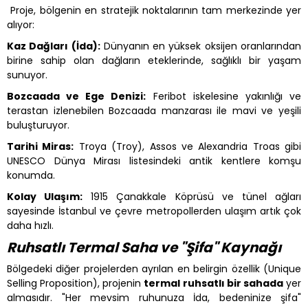
Proje, bölgenin en stratejik noktalarının tam merkezinde yer
alıyor:
Kaz Dağları (İda):
Dünyanın en yüksek oksijen oranlarından
birine sahip olan dağların eteklerinde, sağlıklı bir yaşam
sunuyor.
Bozcaada ve Ege Denizi:
Feribot iskelesine yakınlığı ve
terastan izlenebilen Bozcaada manzarası ile mavi ve yeşili
buluşturuyor.
Tarihi Miras:
Troya (Troy), Assos ve Alexandria Troas gibi
UNESCO Dünya Mirası listesindeki antik kentlere komşu
konumda.
Kolay Ulaşım:
1915 Çanakkale Köprüsü ve tünel ağları
sayesinde İstanbul ve çevre metropollerden ulaşım artık çok
daha hızlı.
Ruhsatlı Termal Saha ve "Şifa" Kaynağı
Bölgedeki diğer projelerden ayrılan en belirgin özellik (Unique
Selling Proposition), projenin
termal ruhsatlı bir sahada
yer
almasıdır. "Her mevsim ruhunuza İda, bedeninize şifa"