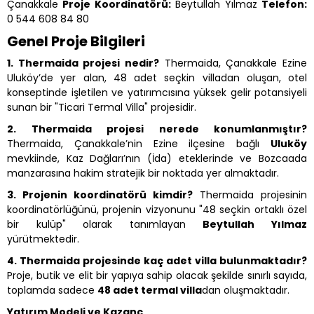
Çanakkale
Proje Koordinatörü:
Beytullah Yılmaz
Telefon:
0 544 608 84 80
Genel Proje Bilgileri
1. Thermaida projesi nedir?
Thermaida, Çanakkale Ezine
Uluköy’de yer alan, 48 adet seçkin villadan oluşan, otel
konseptinde işletilen ve yatırımcısına yüksek gelir potansiyeli
sunan bir "Ticari Termal Villa" projesidir.
2. Thermaida projesi nerede konumlanmıştır?
Thermaida, Çanakkale’nin Ezine ilçesine bağlı
Uluköy
mevkiinde, Kaz Dağları’nın (İda) eteklerinde ve Bozcaada
manzarasına hakim stratejik bir noktada yer almaktadır.
3. Projenin koordinatörü kimdir?
Thermaida projesinin
koordinatörlüğünü, projenin vizyonunu "48 seçkin ortaklı özel
bir kulüp" olarak tanımlayan
Beytullah Yılmaz
yürütmektedir.
4. Thermaida projesinde kaç adet villa bulunmaktadır?
Proje, butik ve elit bir yapıya sahip olacak şekilde sınırlı sayıda,
toplamda sadece
48 adet termal villa
dan oluşmaktadır.
Yatırım Modeli ve Kazanç