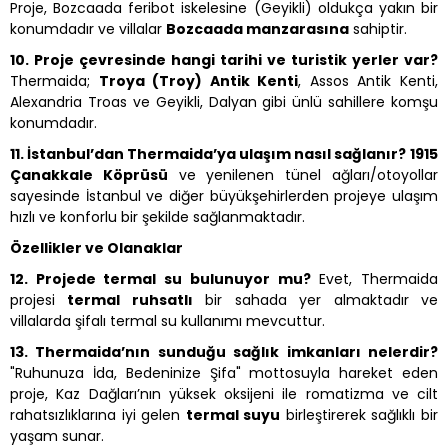
Proje, Bozcaada feribot iskelesine (Geyikli) oldukça yakın bir
konumdadır ve villalar
Bozcaada manzarasına
sahiptir.
10. Proje çevresinde hangi tarihi ve turistik yerler var?
Thermaida;
Troya (Troy) Antik Kenti
, Assos Antik Kenti,
Alexandria Troas ve Geyikli, Dalyan gibi ünlü sahillere komşu
konumdadır.
11. İstanbul’dan Thermaida’ya ulaşım nasıl sağlanır?
1915
Çanakkale Köprüsü
ve yenilenen tünel ağları/otoyollar
sayesinde İstanbul ve diğer büyükşehirlerden projeye ulaşım
hızlı ve konforlu bir şekilde sağlanmaktadır.
Özellikler ve Olanaklar
12. Projede termal su bulunuyor mu?
Evet, Thermaida
projesi
termal ruhsatlı
bir sahada yer almaktadır ve
villalarda şifalı termal su kullanımı mevcuttur.
13. Thermaida’nın sunduğu sağlık imkanları nelerdir?
"Ruhunuza İda, Bedeninize Şifa" mottosuyla hareket eden
proje, Kaz Dağları’nın yüksek oksijeni ile romatizma ve cilt
rahatsızlıklarına iyi gelen
termal suyu
birleştirerek sağlıklı bir
yaşam sunar.