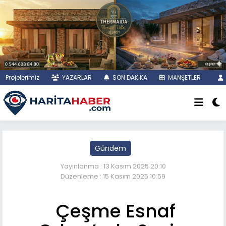
Projelerimiz
YAZARLAR
SON DAKİKA
MANŞETLER
Gündem
Yayınlanma : 13 Kasım 2025 20:10
Düzenleme : 15 Kasım 2025 10:59
Çeşme Esnaf