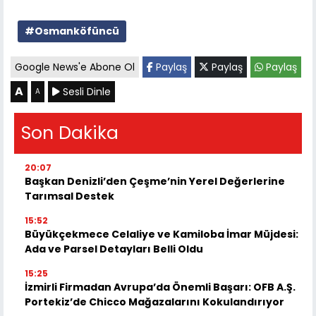
#Osmanköfüncü
Google News'e Abone Ol
Paylaş
Paylaş
Paylaş
A
Sesli Dinle
A
Son Dakika
20:07
Başkan Denizli’den Çeşme’nin Yerel Değerlerine
Tarımsal Destek
15:52
Büyükçekmece Celaliye ve Kamiloba İmar Müjdesi:
Ada ve Parsel Detayları Belli Oldu
15:25
İzmirli Firmadan Avrupa’da Önemli Başarı: OFB A.Ş.
Portekiz’de Chicco Mağazalarını Kokulandırıyor