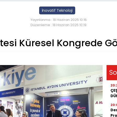
İnovatif Teknoloji
Yayınlanma : 18 Haziran 2025 10:16
Düzenleme : 18 Haziran 2025 10:19
itesi Küresel Kongrede G
So
20:
ÇEŞ
DÜ
20:
De
Pro