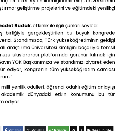
oç. Dr. İlker Aydın liderliğindeki ekip, üniversitenin
aştırma-geliştirme projelerini ve eğitimdeki yenilikçi
 Necdet Budak
, etkinlik ile ilgili şunları söyledi:
 birliğiyle gerçekleştirilen bu büyük kongrede
erici. Standımızda, Türk yükseköğretiminin geldiği
lı araştırma üniversitesi kimliğini başarıyla temsil
uzu uluslararası platformda görünür kılmak için
yın YÖK Başkanımıza ve standımızı ziyaret eden
kkür ediyor, kongrenin tüm yükseköğretim camiası
orum.”
milli yenilik ödülleri, öğrenci odaklı eğitim anlayışı
la akademik dünyadaki etkin konumunu bu tür
m ediyor.
A
Paylaş
Paylaş
Paylaş
Sesli Dinle
A