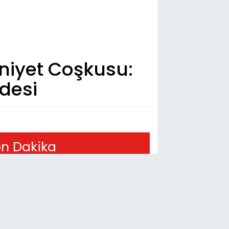
niyet Coşkusu:
desi
n Dakika
26
ŞME'NİN DERİNLİKLERİNDE BAŞKA BİR
NYA
05
mre Karabucak'ta TOKİ Sosyal Konut