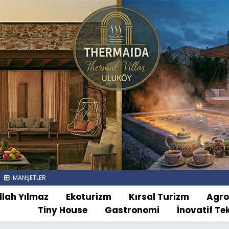
MANŞETLER
llah Yılmaz
Ekoturizm
Kırsal Turizm
Agr
Tiny House
Gastronomi
İnovatif Te