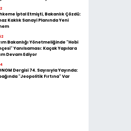
52
keme İptal Etmişti, Bakanlık Çözdü:
az Kaklık Sanayi Planında Yeni
nem
52
ım Bakanlığı Yönetmeliğinde "Hobi
çesi" Yanılsaması: Kaçak Yapılara
kım Devam Ediyor
54
NOM Dergisi 74. Sayısıyla Yayında:
ağında "Jeopolitik Fırtına" Var