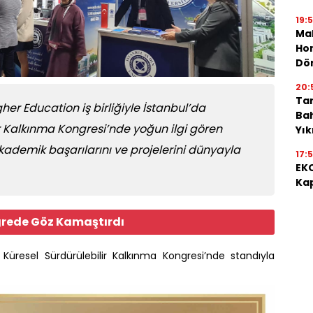
19:
Mah
Hon
Dö
20:
Tar
her Education iş birliğiyle İstanbul’da
Bah
r Kalkınma Kongresi’nde yoğun ilgi gören
Yı
kademik başarılarını ve projelerini dünyayla
17:
EKO
Kap
ngrede Göz Kamaştırdı
 Küresel Sürdürülebilir Kalkınma Kongresi’nde standıyla