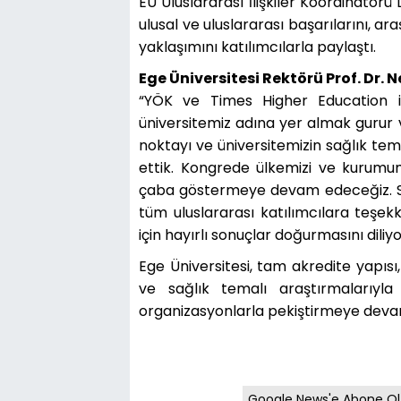
EÜ Uluslararası İlişkiler Koordinatörü D
ulusal ve uluslararası başarılarını, ar
yaklaşımını katılımcılarla paylaştı.
Ege Üniversitesi Rektörü Prof. Dr.
“YÖK ve Times Higher Education iş
üniversitemiz adına yer almak gurur v
noktayı ve üniversitemizin sağlık tema
ettik. Kongrede ülkemizi ve kurumum
çaba göstermeye devam edeceğiz. Sa
tüm uluslararası katılımcılara teşe
için hayırlı sonuçlar doğurmasını diliy
Ege Üniversitesi, tam akredite yapısı, 
ve sağlık temalı araştırmalarıy
organizasyonlarla pekiştirmeye deva
Google News'e Abone Ol