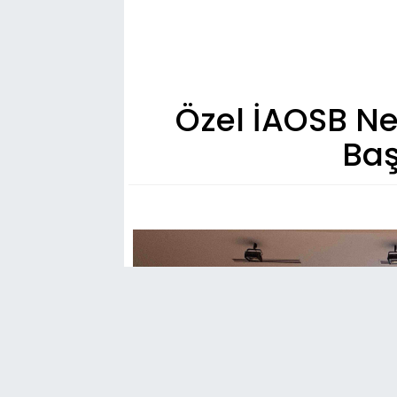
Özel İAOSB N
Baş