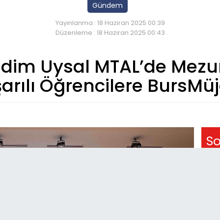
Gündem
Yayınlanma : 18 Haziran 2025 00:39
Düzenleme : 18 Haziran 2025 00:43
edim Uysal MTAL’de Mezu
arılı Öğrencilere BursMüj
So
20:
ÇE
DÜ
20:
De