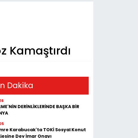
öz Kamaştırdı
n Dakika
26
ME'NİN DERİNLİKLERİNDE BAŞKA BİR
NYA
05
mre Karabucak'ta TOKİ Sosyal Konut
jesine Dev İmar Onayı