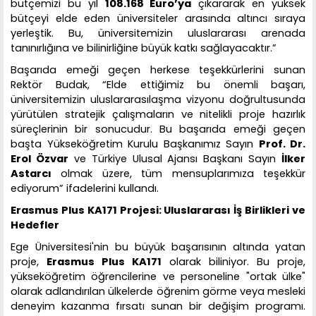
bütçemizi bu yıl
108.168 Euro’ya
çıkararak en yüksek
bütçeyi elde eden üniversiteler arasında altıncı sıraya
yerleştik. Bu, üniversitemizin uluslararası arenada
tanınırlığına ve bilinirliğine büyük katkı sağlayacaktır.”
Başarıda emeği geçen herkese teşekkürlerini sunan
Rektör Budak, “Elde ettiğimiz bu önemli başarı,
üniversitemizin uluslararasılaşma vizyonu doğrultusunda
yürütülen stratejik çalışmaların ve nitelikli proje hazırlık
süreçlerinin bir sonucudur. Bu başarıda emeği geçen
başta Yükseköğretim Kurulu Başkanımız Sayın
Prof. Dr.
Erol Özvar
ve Türkiye Ulusal Ajansı Başkanı Sayın
İlker
Astarcı
olmak üzere, tüm mensuplarımıza teşekkür
ediyorum” ifadelerini kullandı.
Erasmus Plus KA171 Projesi: Uluslararası İş Birlikleri ve
Hedefler
Ege Üniversitesi'nin bu büyük başarısının altında yatan
proje,
Erasmus Plus KA171
olarak biliniyor. Bu proje,
yükseköğretim öğrencilerine ve personeline "ortak ülke"
olarak adlandırılan ülkelerde öğrenim görme veya mesleki
deneyim kazanma fırsatı sunan bir değişim programı.