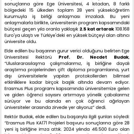
sonuçlarına göre Ege Üniversitesi, 4 kıtadan, 8 farklı
bölgedeki 15 ülkeden toplam 28 yeni yükseköğretim
kurumuyla iş birliği anlaşması imzaladı. Bu yeni
anlaşmalarla birlikte, üniversitenin program kapsamındaki
bütçesi geçen yıla oranla yaklaşık
2.5 kat artarak
108.168
Euro'ya ulaştı ve Türkiye'deki en yüksek bütçeyi alan altıncı
üniversite oldu.
Elde edilen bu başarının gurur verici olduğunu belirten Ege
Üniversitesi Rektörü
Prof. Dr. Necdet Budak
,
“Uluslararasılaşma çalışmalarımız, iş birliğine dayalı
araştırma projelerinden çift diploma programlarına, yurt
dışı üniversitelerle yapılan protokollerden bilimsel
etkinliklere kadar birçok başlık altında devam ediyor.
Erasmus Plus programı kapsamında üniversitemize gelen
ve giden öğrenci sayısını artırmaya yönelik çabalarımız
sürüyor ve bu alanda en çok öğrenci ağırlayan
üniversiteler arasında zirvede yer alıyoruz” dedi.
Rektör Budak, elde edilen bu başarıyla ilgili şunları söyledi:
“Erasmus Plus KA171 Projeleri başvuru sonuçlarına göre 28
yeni iş birliğine imza attık. 2024 yılında 46.500 Euro olan