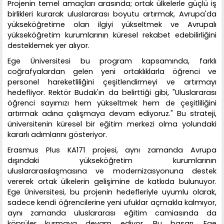
Projenin temel amaçları arasında; ortak ülkelerle güçlü iş
birlikleri kurarak uluslararası boyutu artırmak, Avrupa'da
yükseköğretime olan ilgiyi yükseltmek ve Avrupalı
yükseköğretim kurumlarının küresel rekabet edebilirliğini
desteklemek yer alıyor.
Ege Üniversitesi bu program kapsamında, farklı
coğrafyalardan gelen yeni ortaklıklarla öğrenci ve
personel hareketliliğini çeşitlendirmeyi ve artırmayı
hedefliyor. Rektör Budak'ın da belirttiği gibi, "Uluslararası
öğrenci sayımızı hem yükseltmek hem de çeşitliliğini
artırmak adına çalışmaya devam ediyoruz." Bu strateji,
üniversitenin küresel bir eğitim merkezi olma yolundaki
kararlı adımlarını gösteriyor.
Erasmus Plus KA171 projesi, aynı zamanda Avrupa
dışındaki yükseköğretim kurumlarının
uluslararasılaşmasına ve modernizasyonuna destek
vererek ortak ülkelerin gelişimine de katkıda bulunuyor.
Ege Üniversitesi, bu projenin hedefleriyle uyumlu olarak,
sadece kendi öğrencilerine yeni ufuklar açmakla kalmıyor,
aynı zamanda uluslararası eğitim camiasında da
köprüler kurmaya devam ediyor. Bu başarı, Ege