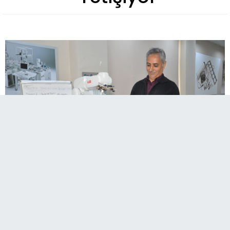
Ege Üniversitesi, modern laboratuvarları ve
sektör odaklı müfredatıyla geleceğin