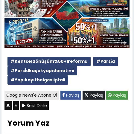
#Kentseldönüşüm%50+1reformu
#Parsi̇d
#Parsi̇dkaçakyapıdenetimi
#Yapıkayıtbelgesiiptali
Google News'e Abone Ol
Paylaş
Paylaş
Paylaş
A
Sesli Dinle
A
Yorum Yaz