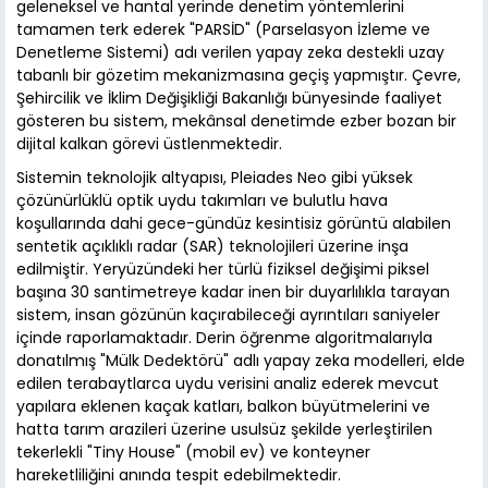
geleneksel ve hantal yerinde denetim yöntemlerini
tamamen terk ederek "PARSİD" (Parselasyon İzleme ve
Denetleme Sistemi) adı verilen yapay zeka destekli uzay
tabanlı bir gözetim mekanizmasına geçiş yapmıştır. Çevre,
Şehircilik ve İklim Değişikliği Bakanlığı bünyesinde faaliyet
gösteren bu sistem, mekânsal denetimde ezber bozan bir
dijital kalkan görevi üstlenmektedir.
Sistemin teknolojik altyapısı, Pleiades Neo gibi yüksek
çözünürlüklü optik uydu takımları ve bulutlu hava
koşullarında dahi gece-gündüz kesintisiz görüntü alabilen
sentetik açıklıklı radar (SAR) teknolojileri üzerine inşa
edilmiştir. Yeryüzündeki her türlü fiziksel değişimi piksel
başına 30 santimetreye kadar inen bir duyarlılıkla tarayan
sistem, insan gözünün kaçırabileceği ayrıntıları saniyeler
içinde raporlamaktadır. Derin öğrenme algoritmalarıyla
donatılmış "Mülk Dedektörü" adlı yapay zeka modelleri, elde
edilen terabaytlarca uydu verisini analiz ederek mevcut
yapılara eklenen kaçak katları, balkon büyütmelerini ve
hatta tarım arazileri üzerine usulsüz şekilde yerleştirilen
tekerlekli "Tiny House" (mobil ev) ve konteyner
hareketliliğini anında tespit edebilmektedir.