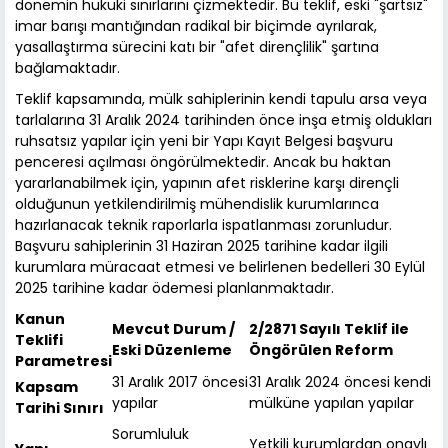
dönemin hukuki sınırlarını çizmektedir. Bu teklif, eski "şartsız"
imar barışı mantığından radikal bir biçimde ayrılarak,
yasallaştırma sürecini katı bir "afet dirençlilik" şartına
bağlamaktadır.
Teklif kapsamında, mülk sahiplerinin kendi tapulu arsa veya
tarlalarına 31 Aralık 2024 tarihinden önce inşa etmiş oldukları
ruhsatsız yapılar için yeni bir Yapı Kayıt Belgesi başvuru
penceresi açılması öngörülmektedir. Ancak bu haktan
yararlanabilmek için, yapının afet risklerine karşı dirençli
olduğunun yetkilendirilmiş mühendislik kurumlarınca
hazırlanacak teknik raporlarla ispatlanması zorunludur.
Başvuru sahiplerinin 31 Haziran 2025 tarihine kadar ilgili
kurumlara müracaat etmesi ve belirlenen bedelleri 30 Eylül
2025 tarihine kadar ödemesi planlanmaktadır.
Kanun
Mevcut Durum /
2/2871 Sayılı Teklif ile
Teklifi
Eski Düzenleme
Öngörülen Reform
Parametresi
31 Aralık 2017 öncesi
31 Aralık 2024 öncesi kendi
Kapsam
yapılar
mülküne yapılan yapılar
Tarihi Sınırı
Sorumluluk
Yetkili kurumlardan onaylı