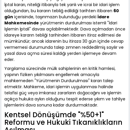
İptal kararı, niteliği itibarıyla tek yanlı ve icrai bir idari işlem
olduğundan, bu kararın tebliğ edildiği tarihten itibaren
60
gün
içerisinde, taşınmazın bulunduğu yerdeki
İdare
Mahkemesinde
yürütmenin durdurulması istemli "İdari
İşlemin İptali" davası açılabilmektedir. Dava açılmadan önce
idareye kararın tebliği tarihinden itibaren itiraz edilmesi de
mümkündür; ancak idarenin bu itiraza 30 gün içinde cevap
vermemesi durumunda talep zımnen reddedilmiş sayılır ve
yasal dava açma süresi kaldığı yerden işlemeye devam
eder.
Yargılama sürecinde mülk sahiplerinin en kritik hamlesi,
yapının fiziken yıkılmasını engellemek amacıyla
mahkemeden "Yürütmenin Durdurulması" kararı talep
etmektir. Mahkeme, idari işlemin uygulanması halinde
telafisi güç veya imkansız zararların doğacağını ve işlemin
açıkça hukuka aykırı olduğunu tespit ederse yıkım ve tahliye
işlemlerini dava sonuna kadar durdurmaktadır.
Kentsel Dönüşümde "%50+1"
Reformu ve Hukuki Tıkanıklıkların
Aşılması