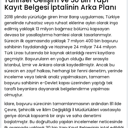
Kayıt Belgesi İptalinin Arka Planı
2018 yılında yürürlüğe giren İmar Barışı uygulaması, Türkiye
genelinde ruhsatsız veya ruhsat eklerine aykırı olarak inşa
edilmiş yaklaşık 13 milyon bağımsız bölümü kapsayan
devasa bir yasallaştırma hamlesi olarak tasarlanmıştır.
Sürecin ilk aşamasında yaklaşık 7 milyon 400 bin başvuru
sahibinin faydalandığı ve Hazineye 24 milyar 744 milyon
Türk Lirası tutarında bir kaynak aktarıldığı resmi kayıtlara
geçmiştir. Başvuruların en yoğun olduğu iller sırasıyla
İstanbul, İzmir ve Ankara olarak kaydedilmiştir. Ancak bu
sürecin en zayıf halkası, herhangi bir fenni denetim, yerinde
inceleme veya teknik analiz yapılmaksızın, tamamen
başvuru sahibinin e-Devlet kapısı üzerinden yaptığı tek
taraflı beyanlara dayanarak belgelendirme yapılması
olmuştur.
İdare, başvuru sürecinin tamamlanmasının ardından 81 ilde
Çevre, Şehircilik ve İklim Değişikliği İl Müdürlükleri vasıtasıyla
geriye dönük kapsamlı bir arşiv ve saha denetimi
başlatmıştır. Bu doğrultuda yapılan incelemeler neticesinde
ilk aşamada yaklaşık 30 bin Yapı Kayıt Belgesinin iptal edildiği