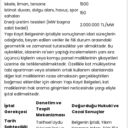
İskele, liman, tersane
1500
İstinat duvarı, dolgu alanı, havuz, spor
150
sahaları
Enerji üretim tesisleri (MW başına
2.000.000 TL/MW
sabit bedel)
Yapı Kayıt Belgesinin iptaliyle sonuçlanan idari süreçlerin
odağında, beyan edilen veriler ile fiili durum arasındaki
geometrik ve zamansal tutarsızlıklar yer almaktadır. Bu
aykırılıklar, idarenin re'sen yaptığı incelemelerin yanı sıra
üçüncü kişilerin veya komşu parsel maliklerinin şikayetleri
üzerine de tetiklenebilmektedir. Özellikle kat mülkiyetine
tabi apartman veya sitelerin ortak kullanım alanlarında
diğer kat maliklerinin rızası olmaksızın gerçekleştirilen
bağımsız eklentiler için alınan Yapı Kayıt Belgeleri, kat
maliklerinin hak arama girişimleri neticesinde yargı eliyle
iptal edilmektedir.
Denetim ve
İptal
Doğurduğu Hukuki ve
Tespit
Gerekçesi
Cezai Sonuçlar
Mekanizması
Tarih
Tarihsel Uydu
Belgenin İptali, Yıkım
Sahteciliği