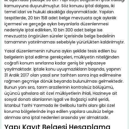
kamuoyuna duyurulmuştur. Söz konusu iptal dalgası, iki
temel idari ve hukuki aksaklığa dayanmaktadır. Yapılan
tespitlerde, 20 bin 158 adet belge mevzuata açık aykırılık
içermesi ve gerçeğe aykırı beyanlarla düzenlenmesi
nedeniyle iptal edilirken, 10 bin 300 adet belge ise
mevzuatta öngörülen süreler içerisinde belge bedelinin
tamamının yatırılmaması sebebiyle yürürlükten kaldırılmıştır.
Yasal düzenlemenin ruhuna aykırı şekilde tesis edilen bu
belgelerin iptal edilme gerekçeleri, mülkiyetin niteliğinden
coğrafi konum sınırlarına kadar geniş bir yelpazeye
yayılmaktadır. İptale konu uyuşmazlıkların başında, yapının
31 Aralık 2017 olan yasal sınır tarihten sonra inşa edilmesine
rağmen geçmişe dönük beyanda bulunulması gelmektedir.
Bunun yanı sıra, tarım arazilerinin kontrolsüz bölüşümü,
üçüncü şahıslara ait özel mülkiyetlerin ihlali, Hazineye ait
sosyal donatı alanlarının işgali ve Boğaziçi sahil şeridi,
İstanbul Tarihi Yarımada ile Gelibolu tarihi alanı gibi özel
koruma bölgelerinde inşa edilen yapılara usulsüz belge
alınması ana iptal nedenleri arasında yer almaktadır.
Yapı Kayıt Belgesi Hesaplama