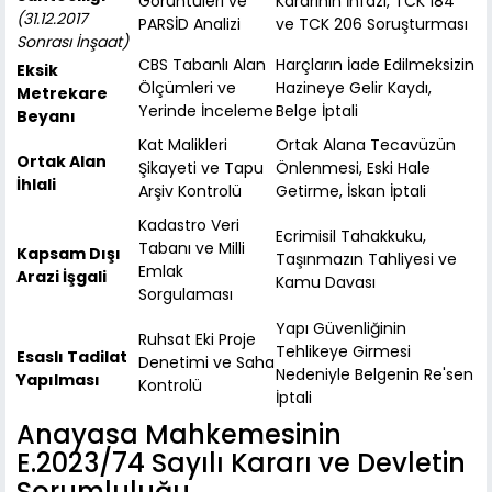
Görüntüleri ve
Kararının İnfazı, TCK 184
(31.12.2017
PARSİD Analizi
ve TCK 206 Soruşturması
Sonrası İnşaat)
CBS Tabanlı Alan
Harçların İade Edilmeksizin
Eksik
Ölçümleri ve
Hazineye Gelir Kaydı,
Metrekare
Yerinde İnceleme
Belge İptali
Beyanı
Kat Malikleri
Ortak Alana Tecavüzün
Ortak Alan
Şikayeti ve Tapu
Önlenmesi, Eski Hale
İhlali
Arşiv Kontrolü
Getirme, İskan İptali
Kadastro Veri
Ecrimisil Tahakkuku,
Tabanı ve Milli
Kapsam Dışı
Taşınmazın Tahliyesi ve
Emlak
Arazi İşgali
Kamu Davası
Sorgulaması
Yapı Güvenliğinin
Ruhsat Eki Proje
Tehlikeye Girmesi
Esaslı Tadilat
Denetimi ve Saha
Nedeniyle Belgenin Re'sen
Yapılması
Kontrolü
İptali
Anayasa Mahkemesinin
E.2023/74 Sayılı Kararı ve Devletin
Sorumluluğu