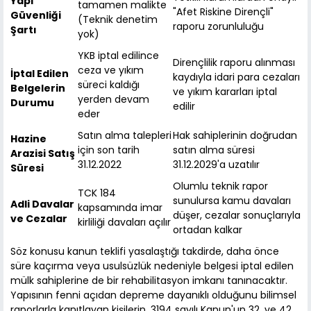
Yapı
tamamen malikte
"Afet Riskine Dirençli"
Güvenliği
(Teknik denetim
raporu zorunluluğu
Şartı
yok)
YKB iptal edilince
Dirençlilik raporu alınması
ceza ve yıkım
İptal Edilen
kaydıyla idari para cezaları
süreci kaldığı
Belgelerin
ve yıkım kararları iptal
yerden devam
Durumu
edilir
eder
Satın alma talepleri
Hak sahiplerinin doğrudan
Hazine
için son tarih
satın alma süresi
Arazisi Satış
31.12.2022
31.12.2029'a uzatılır
Süresi
Olumlu teknik rapor
TCK 184
sunulursa kamu davaları
Adli Davalar
kapsamında imar
düşer, cezalar sonuçlarıyla
ve Cezalar
kirliliği davaları açılır
ortadan kalkar
Söz konusu kanun teklifi yasalaştığı takdirde, daha önce
süre kaçırma veya usulsüzlük nedeniyle belgesi iptal edilen
mülk sahiplerine de bir rehabilitasyon imkanı tanınacaktır.
Yapısının fenni açıdan depreme dayanıklı olduğunu bilimsel
raporlarla kanıtlayan kişilerin, 3194 sayılı Kanun'un 32. ve 42.