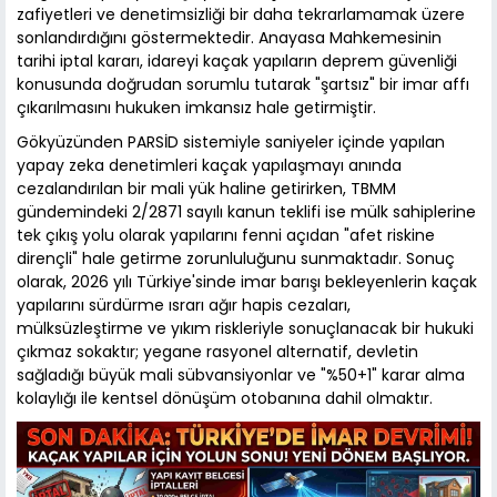
zafiyetleri ve denetimsizliği bir daha tekrarlamamak üzere
sonlandırdığını göstermektedir. Anayasa Mahkemesinin
tarihi iptal kararı, idareyi kaçak yapıların deprem güvenliği
konusunda doğrudan sorumlu tutarak "şartsız" bir imar affı
çıkarılmasını hukuken imkansız hale getirmiştir.
Gökyüzünden PARSİD sistemiyle saniyeler içinde yapılan
yapay zeka denetimleri kaçak yapılaşmayı anında
cezalandırılan bir mali yük haline getirirken, TBMM
gündemindeki 2/2871 sayılı kanun teklifi ise mülk sahiplerine
tek çıkış yolu olarak yapılarını fenni açıdan "afet riskine
dirençli" hale getirme zorunluluğunu sunmaktadır. Sonuç
olarak, 2026 yılı Türkiye'sinde imar barışı bekleyenlerin kaçak
yapılarını sürdürme ısrarı ağır hapis cezaları,
mülksüzleştirme ve yıkım riskleriyle sonuçlanacak bir hukuki
çıkmaz sokaktır; yegane rasyonel alternatif, devletin
sağladığı büyük mali sübvansiyonlar ve "%50+1" karar alma
kolaylığı ile kentsel dönüşüm otobanına dahil olmaktır.