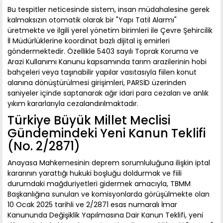
Bu tespitler neticesinde sistem, insan müdahalesine gerek
kalmaksızın otomatik olarak bir "Yapı Tatil Alarmı"
üretmekte ve ilgili yerel yönetim birimleri ile Çevre Şehircilik
İl Müdürlüklerine koordinat bazlı dijital iş emirleri
göndermektedir. Özellikle 5403 sayılı Toprak Koruma ve
Arazi Kullanımı Kanunu kapsamında tarım arazilerinin hobi
bahçeleri veya taşınabilir yapılar vasıtasıyla fiilen konut
alanına dönüştürülmesi girişimleri, PARSİD üzerinden
saniyeler içinde saptanarak ağır idari para cezaları ve anlık
yıkım kararlarıyla cezalandırılmaktadır.
Türkiye Büyük Millet Meclisi
Gündemindeki Yeni Kanun Teklifi
(No. 2/2871)
Anayasa Mahkemesinin deprem sorumluluğuna ilişkin iptal
kararının yarattığı hukuki boşluğu doldurmak ve fiili
durumdaki mağduriyetleri gidermek amacıyla, TBMM
Başkanlığına sunulan ve komisyonlarda görüşülmekte olan
10 Ocak 2025 tarihli ve 2/2871 esas numaralı İmar
Kanununda Değişiklik Yapılmasına Dair Kanun Teklifi, yeni