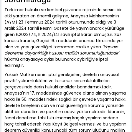
Türk imar hukuku ve kentsel güvence rejiminde sarsıcı bir
etki yaratan en önemli gelişme, Anayasa Mahkemesinin
(AYM) 23 Temmuz 2024 tarihli oturumunda aldığı ve 3
Aralık 2024 tarihli Resmi Gazete'de yayımlanarak yürürlüğe
giren E.2023/74, K.2024/141 sayılı iptal kararı olmuştur. Söz
konusu kararla, Geçici 16. maddenin onuncu fıkrasında yer
alan ve yapı güvenliğini tamamen malike yıkan
"Yapının
depreme dayanıklılığı hususu malikin sorumluluğundadır"
hükmü anayasaya aykırı bulunarak oybirliğiyle iptal
edilmiştir.
Yüksek Mahkemenin iptal gerekçeleri, devletin anayasal
pozitif yükümlülükleri ve kusursuz sorumluluk ilkeleri
çerçevesinde derin hukuki analizler barındırmaktadır.
Anayasa'nın 17. maddesinde güvence altına alınan yaşama
hakkı ile 56. maddesindeki sağlıklı bir çevrede yaşama hakkı,
devlete bireylerin can ve mal güvenliğini koruma yönünde
aktif bir denetim ve gözetim ödevi yüklemektedir. İdarenin,
fenni denetime tabi tutulmamış kaçak yapılara sadece
harç tahsil ederek Yapı Kayıt Belgesi vermesi ve bu yapıların
deprem güvenliği konusundaki tüm sorumluluğunu malikin