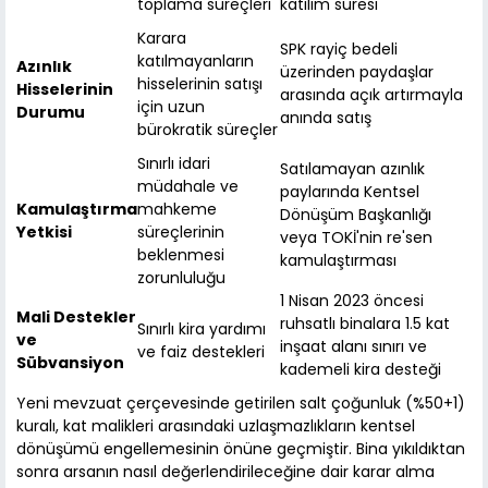
toplama süreçleri
katılım süresi
Karara
SPK rayiç bedeli
katılmayanların
Azınlık
üzerinden paydaşlar
hisselerinin satışı
Hisselerinin
arasında açık artırmayla
için uzun
Durumu
anında satış
bürokratik süreçler
Sınırlı idari
Satılamayan azınlık
müdahale ve
paylarında Kentsel
Kamulaştırma
mahkeme
Dönüşüm Başkanlığı
Yetkisi
süreçlerinin
veya TOKİ'nin re'sen
beklenmesi
kamulaştırması
zorunluluğu
1 Nisan 2023 öncesi
Mali Destekler
ruhsatlı binalara 1.5 kat
Sınırlı kira yardımı
ve
inşaat alanı sınırı ve
ve faiz destekleri
Sübvansiyon
kademeli kira desteği
Yeni mevzuat çerçevesinde getirilen salt çoğunluk (%50+1)
kuralı, kat malikleri arasındaki uzlaşmazlıkların kentsel
dönüşümü engellemesinin önüne geçmiştir. Bina yıkıldıktan
sonra arsanın nasıl değerlendirileceğine dair karar alma