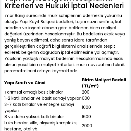
Kriterleri ve Hukuki İptal Nedenleri
İmar Barışı sürecinde mülk sahiplerinin ödemekle yükümlü
olduğu Yapı Kayıt Belgesi bedelleri, taşınmazın sınıfına, kat
adedine ve inşaat alanına göre belirlenen birim maliyet
değerleri üzerinden hesaplanmıştır. Bu bedellerin eksik veya
yanlış beyan edilmesi, daha sonra idare tarafından
gerçekleştirilen coğrafi bilgi sistemi analizlerinde tespit
edilerek belgenin doğrudan iptal edilmesine yol açmıştır.
Yapıların yaklaşık maliyet bedelinin hesaplanmasında esas
alınan yasal birim maliyet kriterleri, imar mevzuatının teknik
parametrelerini ortaya koymaktadır.
Birim Maliyet Bedeli
Yapı Sınıfı ve Cinsi
(TL/m²)
Tarımsal amaçlı basit binalar
200
1-2 katlı binalar ve basit sanayi yapıları
600
3-7 katlı binalar ve entegre sanayi
1000
yapıları
8 ve daha yüksek katlı binalar
1600
Lüks binalar, villa, alışveriş kompleksi,
2000
hastane, otel vb.