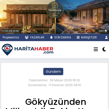
Projelerimiz
YAZARLAR
SON DAKİKA
MANŞETLER
Gündem
Yayınlanma : 30 Mayıs 2026 18:32
Düzenleme : 17 Haziran 2026 08:51
Gökyüzünden