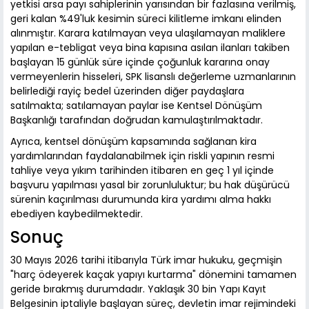
yetkisi arsa payı sahiplerinin yarısından bir fazlasına verilmiş,
geri kalan %49'luk kesimin süreci kilitleme imkanı elinden
alınmıştır. Karara katılmayan veya ulaşılamayan maliklere
yapılan e-tebligat veya bina kapısına asılan ilanları takiben
başlayan 15 günlük süre içinde çoğunluk kararına onay
vermeyenlerin hisseleri, SPK lisanslı değerleme uzmanlarının
belirlediği rayiç bedel üzerinden diğer paydaşlara
satılmakta; satılamayan paylar ise Kentsel Dönüşüm
Başkanlığı tarafından doğrudan kamulaştırılmaktadır.
Ayrıca, kentsel dönüşüm kapsamında sağlanan kira
yardımlarından faydalanabilmek için riskli yapının resmi
tahliye veya yıkım tarihinden itibaren en geç 1 yıl içinde
başvuru yapılması yasal bir zorunluluktur; bu hak düşürücü
sürenin kaçırılması durumunda kira yardımı alma hakkı
ebediyen kaybedilmektedir.
Sonuç
30 Mayıs 2026 tarihi itibarıyla Türk imar hukuku, geçmişin
"harç ödeyerek kaçak yapıyı kurtarma" dönemini tamamen
geride bırakmış durumdadır. Yaklaşık 30 bin Yapı Kayıt
Belgesinin iptaliyle başlayan süreç, devletin imar rejimindeki