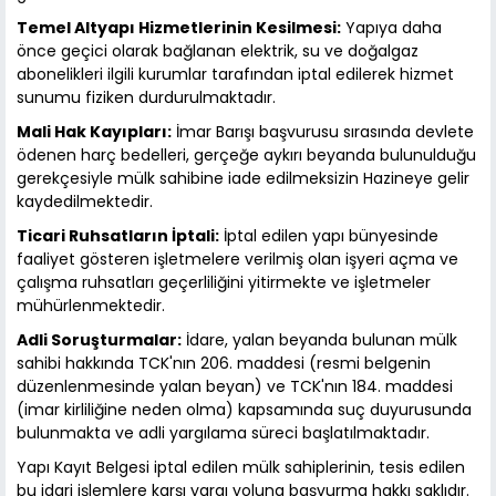
Temel Altyapı Hizmetlerinin Kesilmesi:
Yapıya daha
önce geçici olarak bağlanan elektrik, su ve doğalgaz
abonelikleri ilgili kurumlar tarafından iptal edilerek hizmet
sunumu fiziken durdurulmaktadır.
Mali Hak Kayıpları:
İmar Barışı başvurusu sırasında devlete
ödenen harç bedelleri, gerçeğe aykırı beyanda bulunulduğu
gerekçesiyle mülk sahibine iade edilmeksizin Hazineye gelir
kaydedilmektedir.
Ticari Ruhsatların İptali:
İptal edilen yapı bünyesinde
faaliyet gösteren işletmelere verilmiş olan işyeri açma ve
çalışma ruhsatları geçerliliğini yitirmekte ve işletmeler
mühürlenmektedir.
Adli Soruşturmalar:
İdare, yalan beyanda bulunan mülk
sahibi hakkında TCK'nın 206. maddesi (resmi belgenin
düzenlenmesinde yalan beyan) ve TCK'nın 184. maddesi
(imar kirliliğine neden olma) kapsamında suç duyurusunda
bulunmakta ve adli yargılama süreci başlatılmaktadır.
Yapı Kayıt Belgesi iptal edilen mülk sahiplerinin, tesis edilen
bu idari işlemlere karşı yargı yoluna başvurma hakkı saklıdır.