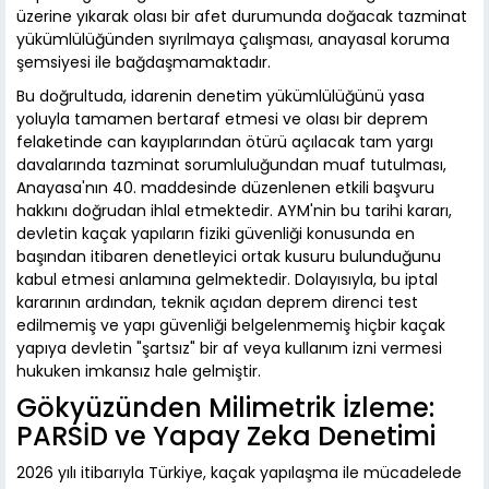
üzerine yıkarak olası bir afet durumunda doğacak tazminat
yükümlülüğünden sıyrılmaya çalışması, anayasal koruma
şemsiyesi ile bağdaşmamaktadır.
Bu doğrultuda, idarenin denetim yükümlülüğünü yasa
yoluyla tamamen bertaraf etmesi ve olası bir deprem
felaketinde can kayıplarından ötürü açılacak tam yargı
davalarında tazminat sorumluluğundan muaf tutulması,
Anayasa'nın 40. maddesinde düzenlenen etkili başvuru
hakkını doğrudan ihlal etmektedir. AYM'nin bu tarihi kararı,
devletin kaçak yapıların fiziki güvenliği konusunda en
başından itibaren denetleyici ortak kusuru bulunduğunu
kabul etmesi anlamına gelmektedir. Dolayısıyla, bu iptal
kararının ardından, teknik açıdan deprem direnci test
edilmemiş ve yapı güvenliği belgelenmemiş hiçbir kaçak
yapıya devletin "şartsız" bir af veya kullanım izni vermesi
hukuken imkansız hale gelmiştir.
Gökyüzünden Milimetrik İzleme:
PARSİD ve Yapay Zeka Denetimi
2026 yılı itibarıyla Türkiye, kaçak yapılaşma ile mücadelede