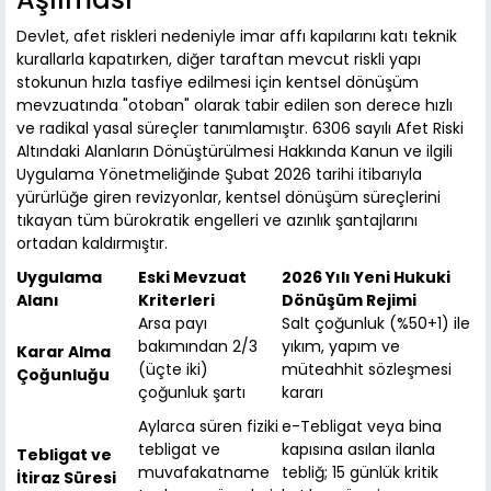
Devlet, afet riskleri nedeniyle imar affı kapılarını katı teknik
kurallarla kapatırken, diğer taraftan mevcut riskli yapı
stokunun hızla tasfiye edilmesi için kentsel dönüşüm
mevzuatında "otoban" olarak tabir edilen son derece hızlı
ve radikal yasal süreçler tanımlamıştır. 6306 sayılı Afet Riski
Altındaki Alanların Dönüştürülmesi Hakkında Kanun ve ilgili
Uygulama Yönetmeliğinde Şubat 2026 tarihi itibarıyla
yürürlüğe giren revizyonlar, kentsel dönüşüm süreçlerini
tıkayan tüm bürokratik engelleri ve azınlık şantajlarını
ortadan kaldırmıştır.
Uygulama
Eski Mevzuat
2026 Yılı Yeni Hukuki
Alanı
Kriterleri
Dönüşüm Rejimi
Arsa payı
Salt çoğunluk (%50+1) ile
bakımından 2/3
yıkım, yapım ve
Karar Alma
(üçte iki)
müteahhit sözleşmesi
Çoğunluğu
çoğunluk şartı
kararı
Aylarca süren fiziki
e-Tebligat veya bina
tebligat ve
kapısına asılan ilanla
Tebligat ve
muvafakatname
tebliğ; 15 günlük kritik
İtiraz Süresi