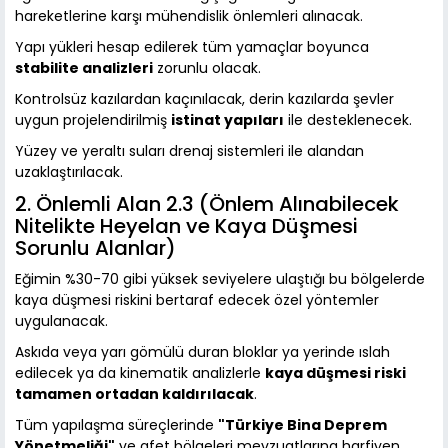
hareketlerine karşı mühendislik önlemleri alınacak.
Yapı yükleri hesap edilerek tüm yamaçlar boyunca
stabilite analizleri
zorunlu olacak.
Kontrolsüz kazılardan kaçınılacak, derin kazılarda şevler
uygun projelendirilmiş
istinat yapıları
ile desteklenecek.
Yüzey ve yeraltı suları drenaj sistemleri ile alandan
uzaklaştırılacak.
2. Önlemli Alan 2.3 (Önlem Alınabilecek
Nitelikte Heyelan ve Kaya Düşmesi
Sorunlu Alanlar)
Eğimin %30-70 gibi yüksek seviyelere ulaştığı bu bölgelerde
kaya düşmesi riskini bertaraf edecek özel yöntemler
uygulanacak.
Askıda veya yarı gömülü duran bloklar ya yerinde ıslah
edilecek ya da kinematik analizlerle
kaya düşmesi riski
tamamen ortadan kaldırılacak
.
Tüm yapılaşma süreçlerinde
"Türkiye Bina Deprem
Yönetmeliği"
ve afet bölgeleri mevzuatlarına harfiyen