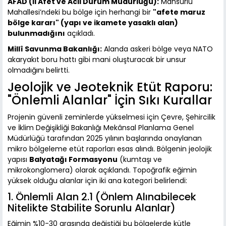
AFAD (İl Afet ve Acil Durum Müdürlüğü):
Mansurlu
Mahallesi’ndeki bu bölge için herhangi bir
"afete maruz
bölge kararı" (yapı ve ikamete yasaklı alan)
bulunmadığını
açıkladı.
Millî Savunma Bakanlığı:
Alanda askeri bölge veya NATO
akaryakıt boru hattı gibi mani oluşturacak bir unsur
olmadığını belirtti.
Jeolojik ve Jeoteknik Etüt Raporu:
"Önlemli Alanlar" İçin Sıkı Kurallar
Projenin güvenli zeminlerde yükselmesi için Çevre, Şehircilik
ve İklim Değişikliği Bakanlığı Mekânsal Planlama Genel
Müdürlüğü tarafından 2025 yılının başlarında onaylanan
mikro bölgeleme etüt raporları esas alındı. Bölgenin jeolojik
yapısı
Balyatağı Formasyonu
(kumtaşı ve
mikrokonglomera) olarak açıklandı. Topoğrafik eğimin
yüksek olduğu alanlar için iki ana kategori belirlendi:
1. Önlemli Alan 2.1 (Önlem Alınabilecek
Nitelikte Stabilite Sorunlu Alanlar)
Eğimin %10-30 arasında değiştiği bu bölgelerde kütle