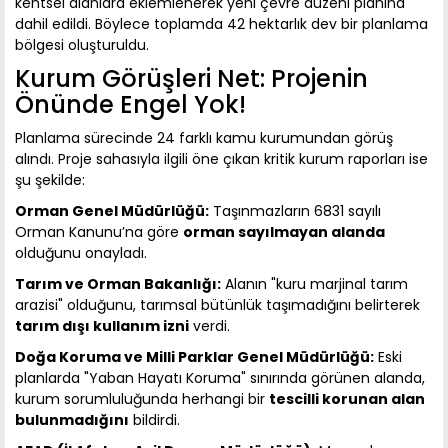
kentsel alanlara eklemlenerek yeni çevre düzeni planına
dahil edildi. Böylece toplamda 42 hektarlık dev bir planlama
bölgesi oluşturuldu.
Kurum Görüşleri Net: Projenin
Önünde Engel Yok!
Planlama sürecinde 24 farklı kamu kurumundan görüş
alındı. Proje sahasıyla ilgili öne çıkan kritik kurum raporları ise
şu şekilde:
Orman Genel Müdürlüğü:
Taşınmazların 6831 sayılı
Orman Kanunu’na göre
orman sayılmayan alanda
olduğunu onayladı.
Tarım ve Orman Bakanlığı:
Alanın "kuru marjinal tarım
arazisi" olduğunu, tarımsal bütünlük taşımadığını belirterek
tarım dışı kullanım izni
verdi.
Doğa Koruma ve Milli Parklar Genel Müdürlüğü:
Eski
planlarda "Yaban Hayatı Koruma" sınırında görünen alanda,
kurum sorumluluğunda herhangi bir
tescilli korunan alan
bulunmadığını
bildirdi.