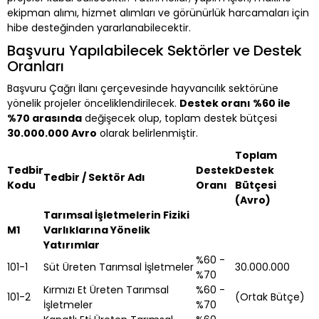
ekipman alımı, hizmet alımları ve görünürlük harcamaları için
hibe desteğinden yararlanabilecektir.
Başvuru Yapılabilecek Sektörler ve Destek
Oranları
Başvuru Çağrı İlanı çerçevesinde hayvancılık sektörüne
yönelik projeler önceliklendirilecek.
Destek oranı %60 ile
%70 arasında
değişecek olup, toplam destek bütçesi
30.000.000 Avro
olarak belirlenmiştir.
Toplam
Tedbir
Destek
Destek
Tedbir / Sektör Adı
Kodu
Oranı
Bütçesi
(Avro)
Tarımsal İşletmelerin Fiziki
M1
Varlıklarına Yönelik
Yatırımlar
%60 -
101-1
Süt Üreten Tarımsal İşletmeler
30.000.000
%70
Kırmızı Et Üreten Tarımsal
%60 -
101-2
(Ortak Bütçe)
İşletmeler
%70