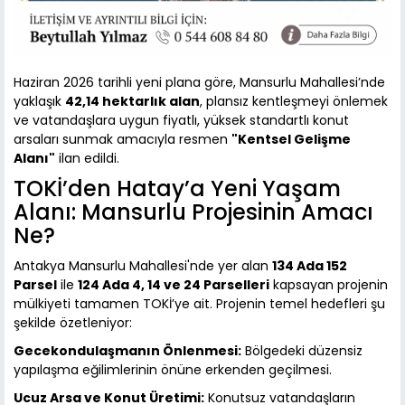
Haziran 2026 tarihli yeni plana göre, Mansurlu Mahallesi’nde
yaklaşık
42,14 hektarlık alan
, plansız kentleşmeyi önlemek
ve vatandaşlara uygun fiyatlı, yüksek standartlı konut
arsaları sunmak amacıyla resmen
"Kentsel Gelişme
Alanı"
ilan edildi.
TOKİ’den Hatay’a Yeni Yaşam
Alanı: Mansurlu Projesinin Amacı
Ne?
Antakya Mansurlu Mahallesi'nde yer alan
134 Ada 152
Parsel
ile
124 Ada 4, 14 ve 24 Parselleri
kapsayan projenin
mülkiyeti tamamen TOKİ’ye ait. Projenin temel hedefleri şu
şekilde özetleniyor:
Gecekondulaşmanın Önlenmesi:
Bölgedeki düzensiz
yapılaşma eğilimlerinin önüne erkenden geçilmesi.
Ucuz Arsa ve Konut Üretimi:
Konutsuz vatandaşların