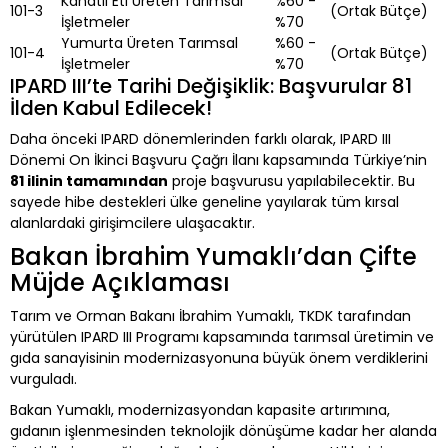
Kanatlı Eti Üreten Tarımsal
%60 -
101-3
(Ortak Bütçe)
İşletmeler
%70
Yumurta Üreten Tarımsal
%60 -
101-4
(Ortak Bütçe)
İşletmeler
%70
IPARD III’te Tarihi Değişiklik: Başvurular 81
İlden Kabul Edilecek!
Daha önceki IPARD dönemlerinden farklı olarak, IPARD III
Dönemi On İkinci Başvuru Çağrı İlanı kapsamında Türkiye’nin
81 ilinin tamamından
proje başvurusu yapılabilecektir. Bu
sayede hibe destekleri ülke geneline yayılarak tüm kırsal
alanlardaki girişimcilere ulaşacaktır.
Bakan İbrahim Yumaklı’dan Çifte
Müjde Açıklaması
Tarım ve Orman Bakanı İbrahim Yumaklı, TKDK tarafından
yürütülen IPARD III Programı kapsamında tarımsal üretimin ve
gıda sanayisinin modernizasyonuna büyük önem verdiklerini
vurguladı.
Bakan Yumaklı, modernizasyondan kapasite artırımına,
gıdanın işlenmesinden teknolojik dönüşüme kadar her alanda