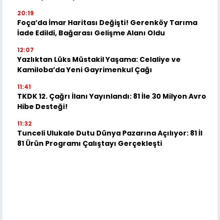
20:19
Foça’da İmar Haritası Değişti! Gerenköy Tarıma
İade Edildi, Bağarası Gelişme Alanı Oldu
12:07
Yazlıktan Lüks Müstakil Yaşama: Celaliye ve
Kamiloba’da Yeni Gayrimenkul Çağı
11:41
TKDK 12. Çağrı İlanı Yayınlandı: 81 İle 30 Milyon Avro
Hibe Desteği!
11:32
Tunceli Ulukale Dutu Dünya Pazarına Açılıyor: 81 İl
81 Ürün Programı Çalıştayı Gerçekleşti