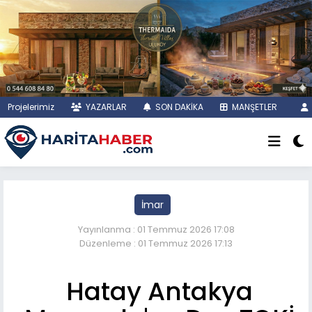
Projelerimiz
YAZARLAR
SON DAKİKA
MANŞETLER
İmar
Yayınlanma : 01 Temmuz 2026 17:08
Düzenleme : 01 Temmuz 2026 17:13
Hatay Antakya