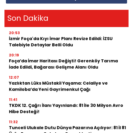
Son Dakika
20:53
İzmir Foça'da Kıyı İmar Planı Revize Edildi: İZSU
Talebiyle Detaylar Belli Oldu
20:19
Foça’da İmar Haritası Değişti! Gerenköy Tarıma
İade Edildi, Bağarası Gelişme Alanı Oldu
12:07
Yazlıktan Lüks Müstakil Yaşama: Celaliye ve
Kamiloba’da Yeni Gayrimenkul Çağı
11:41
TKDK 12. Çağrı İlanı Yayınlandı: 81 İle 30 Milyon Avro
Hibe Desteği!
11:32
Tunceli Ulukale Dutu Dünya Pazarına Açılıyor: 81 İl 81