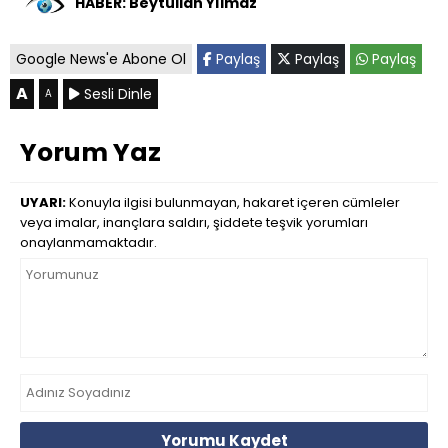
HABER: Beytullah Yılmaz
Google News'e Abone Ol
Paylaş
Paylaş
Paylaş
A
Sesli Dinle
A
Yorum Yaz
UYARI:
Konuyla ilgisi bulunmayan, hakaret içeren cümleler
veya imalar, inançlara saldırı, şiddete teşvik yorumları
onaylanmamaktadır.
Yorumu Kaydet