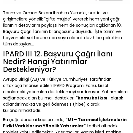
Tarım ve Orman Bakanı İbrahim Yumaklı, üretici ve
girişimcilere yönelik "çifte müjde" vererek hem yeni çağrı
ilanının detaylarını paylaştı hem de sonuçları açıklanan 10.
Başvuru Çağrı İlanı’nın bilançosunu duyurdu. İşte tarım ve
hayvancılık sektörüne can suyu olacak dev hibe paketinin
tüm detayları...
IPARD III 12. Başvuru Çağrı İlanı
Nedir? Hangi Yatırımlar
Destekleniyor?
Avrupa Birliği (AB) ve Türkiye Cumhuriyeti tarafından
ortaklaşa finanse edilen IPARD Programı Fonu, kırsal
alanlardaki yatırımları desteklemeyi sürdürüyor. Yatırımcılara
sağlanacak olan bu mali destekler,
"kamu katkısı"
olarak
adlandırılmakta ve geri ödemesiz (hibe) olarak
kullandırılmaktadır.
Bu çağrı dönemi kapsamında,
"M1 – Tarımsal İşletmelerin
Fiziki Varlıklarına Yönelik Yatırımlar"
tedbiri altındaki
projeler kabul edilecektir. Yatırımcılar; yapım işleri, makine-