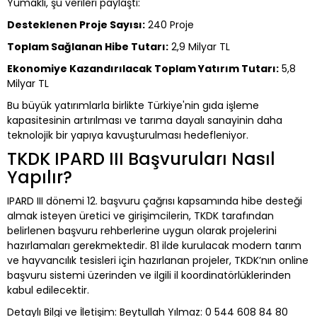
Yumaklı, şu verileri paylaştı:
Desteklenen Proje Sayısı:
240 Proje
Toplam Sağlanan Hibe Tutarı:
2,9 Milyar TL
Ekonomiye Kazandırılacak Toplam Yatırım Tutarı:
5,8
Milyar TL
Bu büyük yatırımlarla birlikte Türkiye'nin gıda işleme
kapasitesinin artırılması ve tarıma dayalı sanayinin daha
teknolojik bir yapıya kavuşturulması hedefleniyor.
TKDK IPARD III Başvuruları Nasıl
Yapılır?
IPARD III dönemi 12. başvuru çağrısı kapsamında hibe desteği
almak isteyen üretici ve girişimcilerin, TKDK tarafından
belirlenen başvuru rehberlerine uygun olarak projelerini
hazırlamaları gerekmektedir. 81 ilde kurulacak modern tarım
ve hayvancılık tesisleri için hazırlanan projeler, TKDK’nın online
başvuru sistemi üzerinden ve ilgili il koordinatörlüklerinden
kabul edilecektir.
Detaylı Bilgi ve İletişim: Beytullah Yılmaz: 0 544 608 84 80