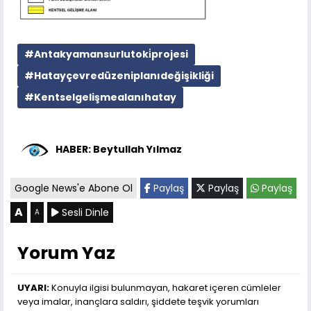
#Antakyamansurlutoki̇projesi
#Hatayçevredüzeniplanıdeğişikliği
#Kentselgelişmealanıhatay
HABER: Beytullah Yılmaz
Google News'e Abone Ol
Paylaş
Paylaş
Paylaş
A
Sesli Dinle
A
Yorum Yaz
UYARI:
Konuyla ilgisi bulunmayan, hakaret içeren cümleler
veya imalar, inançlara saldırı, şiddete teşvik yorumları