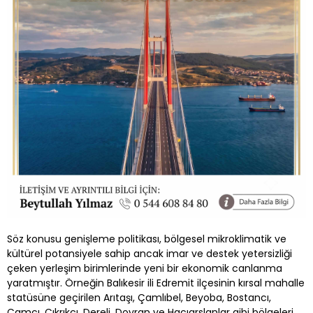
Söz konusu genişleme politikası, bölgesel mikroklimatik ve
kültürel potansiyele sahip ancak imar ve destek yetersizliği
çeken yerleşim birimlerinde yeni bir ekonomik canlanma
yaratmıştır. Örneğin Balıkesir ili Edremit ilçesinin kırsal mahalle
statüsüne geçirilen Arıtaşı, Çamlıbel, Beyoba, Bostancı,
Çamcı, Çıkrıkçı, Dereli, Doyran ve Hacıarslanlar gibi bölgeleri,