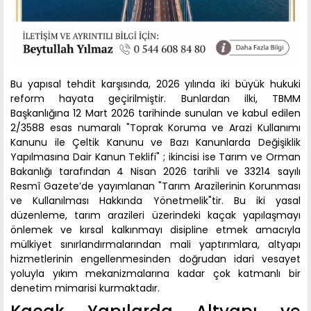
Bu yapısal tehdit karşısında, 2026 yılında iki büyük hukuki
reform hayata geçirilmiştir. Bunlardan ilki, TBMM
Başkanlığına 12 Mart 2026 tarihinde sunulan ve kabul edilen
2/3588 esas numaralı "Toprak Koruma ve Arazi Kullanımı
Kanunu ile Çeltik Kanunu ve Bazı Kanunlarda Değişiklik
Yapılmasına Dair Kanun Teklifi" ; ikincisi ise Tarım ve Orman
Bakanlığı tarafından 4 Nisan 2026 tarihli ve 33214 sayılı
Resmî Gazete’de yayımlanan "Tarım Arazilerinin Korunması
ve Kullanılması Hakkında Yönetmelik"tir. Bu iki yasal
düzenleme, tarım arazileri üzerindeki kaçak yapılaşmayı
önlemek ve kırsal kalkınmayı disipline etmek amacıyla
mülkiyet sınırlandırmalarından mali yaptırımlara, altyapı
hizmetlerinin engellenmesinden doğrudan idari vesayet
yoluyla yıkım mekanizmalarına kadar çok katmanlı bir
denetim mimarisi kurmaktadır.