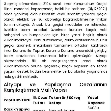
Geçmiş dönemlerde, 3194 sayılı İmar Kanunu’nun Geçici
11’inci maddesi kapsamında, belirli bir tarihten (31/12/2021)
önce yapılmış olan ruhsatsız veya iskansız yapılara geçici
olarak elektrik ve su aboneliği bağlanabilmesine imkan
tanınmaktaydı. Ancak bu geçici maddeler ve istisnalar,
özellikle tarım arazileri üzerinde kurulan kaçak hobi
bahçeleri ve bungalovlar için birer yasal boşluk olarak
kullanılmaktaydı. Yeni düzenleme, tarım arazilerinde bu tür
geçici abonelik imkanlarını tamamen ortadan kaldırarak
İmar Kanunu ile Toprak Koruma Kanunu arasındaki çelişkiyi
tarım arazilerinin korunması lehine çözmüştür. Altyapı
hizmetlerinin fiili bir meşrulaştırma aracı olarak
kullanılmasının önüne geçilerek, kaçak yapıların en temel
yaşam destek hatları kesilmekte ve bu alanlar yaşanamaz
hale getirilmektedir.
Altyapı ve Yapılaşma Cezalarının
Karşılaştırmalı Mali Yapısı
İlk Ceza
Tekerrür / Süreç
Yasal
Yaptırım Türü
Tutarı
Detayı
Dayanak
5403 s.
Kaçak Yapıya
Abonelik başına