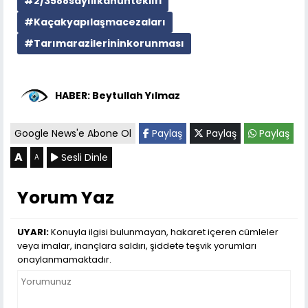
#2/3588sayılıkanunteklifi
#Kaçakyapılaşmacezaları
#Tarımarazilerininkorunması
HABER: Beytullah Yılmaz
Google News'e Abone Ol
Paylaş
Paylaş
Paylaş
A
Sesli Dinle
A
Yorum Yaz
UYARI:
Konuyla ilgisi bulunmayan, hakaret içeren cümleler
veya imalar, inançlara saldırı, şiddete teşvik yorumları
onaylanmamaktadır.