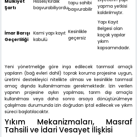
Mülkiyet
Hisseli/Kiralık
tapu sahibi
yapma yetkisi
Şartı
başvurabiliyordu
başvurabilir
kaldırılmıştır.
Yapı Kayıt
Belgesi olan
Kesinlikle
İmar Barışı
Kısmi yapı kayıt
kaçak yapılar
geçersiz
Geçerliliği
kabulü
yıkım
kapsamındadır.
Yeni yönetmeliğe göre inşa edilecek tarımsal amaçlı
yapıların (bağ evleri dahil) toprak koruma projesine uygun,
üretimi destekleyici nitelikte olması ve kesinlikle tarımsal
amaç dışında kullanılmaması gerekmektedir. İzin verilen
yapının projesine aykırı yapılması, tarım dışı amaçla
kullanılması veya daha sonra arsaya dönüştürülmeye
çalışılması durumunda izin doğrudan iptal edilecek ve yıkım
süreci başlatılacaktır.
Yıkım Mekanizmaları, Masraf
Tahsili ve İdari Vesayet İlişkisi