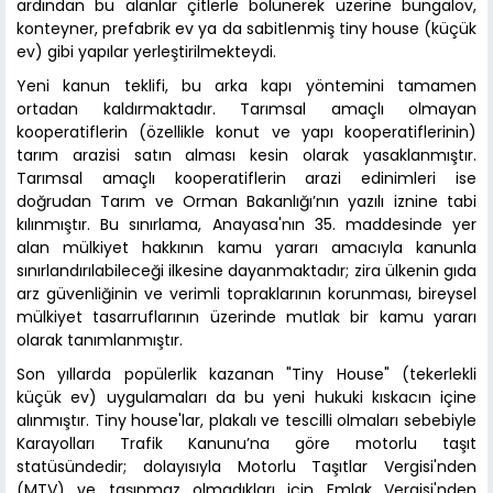
ardından bu alanlar çitlerle bölünerek üzerine bungalov,
konteyner, prefabrik ev ya da sabitlenmiş tiny house (küçük
ev) gibi yapılar yerleştirilmekteydi.
Yeni kanun teklifi, bu arka kapı yöntemini tamamen
ortadan kaldırmaktadır. Tarımsal amaçlı olmayan
kooperatiflerin (özellikle konut ve yapı kooperatiflerinin)
tarım arazisi satın alması kesin olarak yasaklanmıştır.
Tarımsal amaçlı kooperatiflerin arazi edinimleri ise
doğrudan Tarım ve Orman Bakanlığı’nın yazılı iznine tabi
kılınmıştır. Bu sınırlama, Anayasa'nın 35. maddesinde yer
alan mülkiyet hakkının kamu yararı amacıyla kanunla
sınırlandırılabileceği ilkesine dayanmaktadır; zira ülkenin gıda
arz güvenliğinin ve verimli topraklarının korunması, bireysel
mülkiyet tasarruflarının üzerinde mutlak bir kamu yararı
olarak tanımlanmıştır.
Son yıllarda popülerlik kazanan "Tiny House" (tekerlekli
küçük ev) uygulamaları da bu yeni hukuki kıskacın içine
alınmıştır. Tiny house'lar, plakalı ve tescilli olmaları sebebiyle
Karayolları Trafik Kanunu’na göre motorlu taşıt
statüsündedir; dolayısıyla Motorlu Taşıtlar Vergisi'nden
(MTV) ve taşınmaz olmadıkları için Emlak Vergisi'nden