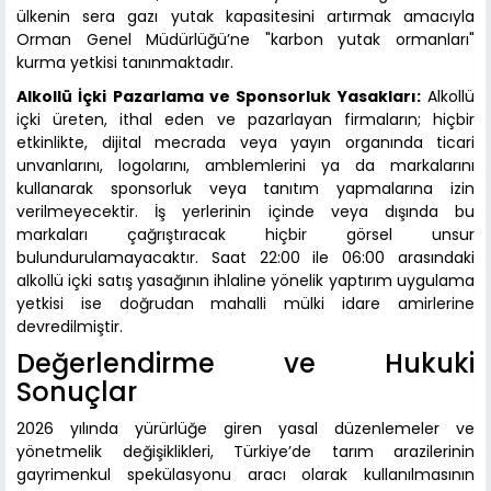
ülkenin sera gazı yutak kapasitesini artırmak amacıyla
Orman Genel Müdürlüğü’ne "karbon yutak ormanları"
kurma yetkisi tanınmaktadır.
Alkollü İçki Pazarlama ve Sponsorluk Yasakları:
Alkollü
içki üreten, ithal eden ve pazarlayan firmaların; hiçbir
etkinlikte, dijital mecrada veya yayın organında ticari
unvanlarını, logolarını, amblemlerini ya da markalarını
kullanarak sponsorluk veya tanıtım yapmalarına izin
verilmeyecektir. İş yerlerinin içinde veya dışında bu
markaları çağrıştıracak hiçbir görsel unsur
bulundurulamayacaktır. Saat 22:00 ile 06:00 arasındaki
alkollü içki satış yasağının ihlaline yönelik yaptırım uygulama
yetkisi ise doğrudan mahalli mülki idare amirlerine
devredilmiştir.
Değerlendirme ve Hukuki
Sonuçlar
2026 yılında yürürlüğe giren yasal düzenlemeler ve
yönetmelik değişiklikleri, Türkiye’de tarım arazilerinin
gayrimenkul spekülasyonu aracı olarak kullanılmasının