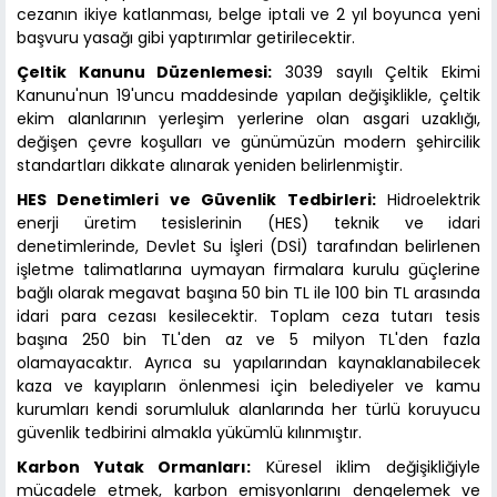
cezanın ikiye katlanması, belge iptali ve 2 yıl boyunca yeni
başvuru yasağı gibi yaptırımlar getirilecektir.
Çeltik Kanunu Düzenlemesi:
3039 sayılı Çeltik Ekimi
Kanunu'nun 19'uncu maddesinde yapılan değişiklikle, çeltik
ekim alanlarının yerleşim yerlerine olan asgari uzaklığı,
değişen çevre koşulları ve günümüzün modern şehircilik
standartları dikkate alınarak yeniden belirlenmiştir.
HES Denetimleri ve Güvenlik Tedbirleri:
Hidroelektrik
enerji üretim tesislerinin (HES) teknik ve idari
denetimlerinde, Devlet Su İşleri (DSİ) tarafından belirlenen
işletme talimatlarına uymayan firmalara kurulu güçlerine
bağlı olarak megavat başına 50 bin TL ile 100 bin TL arasında
idari para cezası kesilecektir. Toplam ceza tutarı tesis
başına 250 bin TL'den az ve 5 milyon TL'den fazla
olamayacaktır. Ayrıca su yapılarından kaynaklanabilecek
kaza ve kayıpların önlenmesi için belediyeler ve kamu
kurumları kendi sorumluluk alanlarında her türlü koruyucu
güvenlik tedbirini almakla yükümlü kılınmıştır.
Karbon Yutak Ormanları:
Küresel iklim değişikliğiyle
mücadele etmek, karbon emisyonlarını dengelemek ve