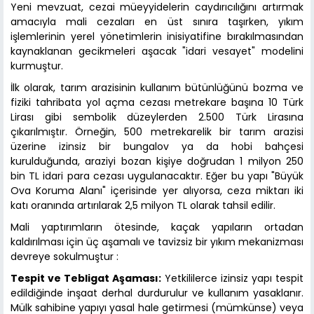
Yeni mevzuat, cezai müeyyidelerin caydırıcılığını artırmak
amacıyla mali cezaları en üst sınıra taşırken, yıkım
işlemlerinin yerel yönetimlerin inisiyatifine bırakılmasından
kaynaklanan gecikmeleri aşacak "idari vesayet" modelini
kurmuştur.
İlk olarak, tarım arazisinin kullanım bütünlüğünü bozma ve
fiziki tahribata yol açma cezası metrekare başına 10 Türk
Lirası gibi sembolik düzeylerden 2.500 Türk Lirasına
çıkarılmıştır. Örneğin, 500 metrekarelik bir tarım arazisi
üzerine izinsiz bir bungalov ya da hobi bahçesi
kurulduğunda, araziyi bozan kişiye doğrudan 1 milyon 250
bin TL idari para cezası uygulanacaktır. Eğer bu yapı "Büyük
Ova Koruma Alanı" içerisinde yer alıyorsa, ceza miktarı iki
katı oranında artırılarak 2,5 milyon TL olarak tahsil edilir.
Mali yaptırımların ötesinde, kaçak yapıların ortadan
kaldırılması için üç aşamalı ve tavizsiz bir yıkım mekanizması
devreye sokulmuştur :
Tespit ve Tebligat Aşaması:
Yetkililerce izinsiz yapı tespit
edildiğinde inşaat derhal durdurulur ve kullanım yasaklanır.
Mülk sahibine yapıyı yasal hale getirmesi (mümkünse) veya