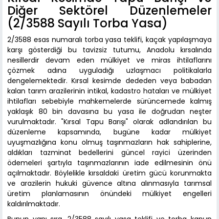
Diğer Sektörel Düzenlemeler
(2/3588 Sayılı Torba Yasa)
2/3588 esas numaralı torba yasa teklifi, kaçak yapılaşmaya
karşı gösterdiği bu tavizsiz tutumu, Anadolu kırsalında
nesillerdir devam eden mülkiyet ve miras ihtilaflarını
çözmek adına uyguladığı uzlaşmacı politikalarla
dengelemektedir. Kırsal kesimde dededen veya babadan
kalan tarım arazilerinin intikal, kadastro hataları ve mülkiyet
ihtilafları sebebiyle mahkemelerde sürüncemede kalmış
yaklaşık 80 bin davasına bu yasa ile doğrudan neşter
vurulmaktadır. "Kırsal Tapu Barışı" olarak adlandırılan bu
düzenleme kapsamında, bugüne kadar mülkiyet
uyuşmazlığına konu olmuş taşınmazların hak sahiplerine,
aldıkları tazminat bedellerini güncel rayici üzerinden
ödemeleri şartıyla taşınmazlarının iade edilmesinin önü
açılmaktadır. Böylelikle kırsaldaki üretim gücü korunmakta
ve arazilerin hukuki güvence altına alınmasıyla tarımsal
üretim planlamasının önündeki mülkiyet engelleri
kaldırılmaktadır.