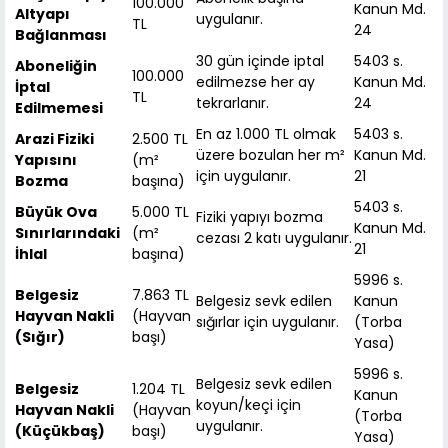
100.000
Kanun Md.
Altyapı
uygulanır.
TL
24
Bağlanması
30 gün içinde iptal
5403 s.
Aboneliğin
100.000
edilmezse her ay
Kanun Md.
İptal
TL
tekrarlanır.
24
Edilmemesi
En az 1.000 TL olmak
5403 s.
Arazi Fiziki
2.500 TL
üzere bozulan her m²
Kanun Md.
Yapısını
(m²
için uygulanır.
21
Bozma
başına)
5403 s.
Büyük Ova
5.000 TL
Fiziki yapıyı bozma
Kanun Md.
Sınırlarındaki
(m²
cezası 2 katı uygulanır.
21
İhlal
başına)
5996 s.
Belgesiz
7.863 TL
Belgesiz sevk edilen
Kanun
Hayvan Nakli
(Hayvan
sığırlar için uygulanır.
(Torba
(Sığır)
başı)
Yasa)
5996 s.
Belgesiz sevk edilen
Belgesiz
1.204 TL
Kanun
koyun/keçi için
Hayvan Nakli
(Hayvan
(Torba
uygulanır.
(Küçükbaş)
başı)
Yasa)