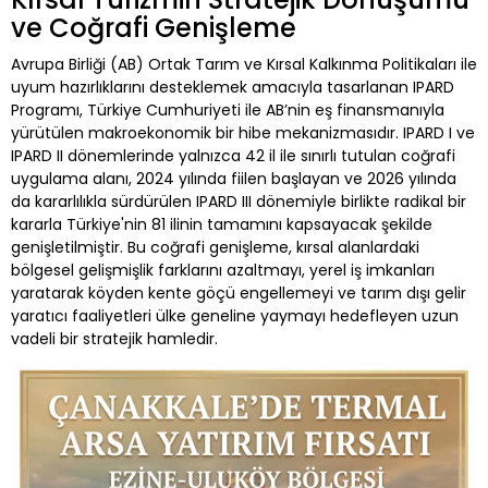
ve Coğrafi Genişleme
Avrupa Birliği (AB) Ortak Tarım ve Kırsal Kalkınma Politikaları ile
uyum hazırlıklarını desteklemek amacıyla tasarlanan IPARD
Programı, Türkiye Cumhuriyeti ile AB’nin eş finansmanıyla
yürütülen makroekonomik bir hibe mekanizmasıdır. IPARD I ve
IPARD II dönemlerinde yalnızca 42 il ile sınırlı tutulan coğrafi
uygulama alanı, 2024 yılında fiilen başlayan ve 2026 yılında
da kararlılıkla sürdürülen IPARD III dönemiyle birlikte radikal bir
kararla Türkiye'nin 81 ilinin tamamını kapsayacak şekilde
genişletilmiştir. Bu coğrafi genişleme, kırsal alanlardaki
bölgesel gelişmişlik farklarını azaltmayı, yerel iş imkanları
yaratarak köyden kente göçü engellemeyi ve tarım dışı gelir
yaratıcı faaliyetleri ülke geneline yaymayı hedefleyen uzun
vadeli bir stratejik hamledir.