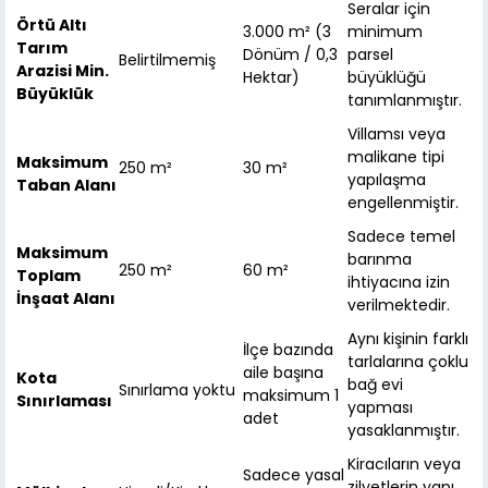
Seralar için
Örtü Altı
3.000 m² (3
minimum
Tarım
Dönüm / 0,3
parsel
Belirtilmemiş
Arazisi Min.
Hektar)
büyüklüğü
Büyüklük
tanımlanmıştır.
Villamsı veya
malikane tipi
Maksimum
250 m²
30 m²
yapılaşma
Taban Alanı
engellenmiştir.
Sadece temel
Maksimum
barınma
250 m²
60 m²
Toplam
ihtiyacına izin
İnşaat Alanı
verilmektedir.
Aynı kişinin farklı
İlçe bazında
tarlalarına çoklu
aile başına
Kota
bağ evi
Sınırlama yoktu
maksimum 1
Sınırlaması
yapması
adet
yasaklanmıştır.
Kiracıların veya
Sadece yasal
zilyetlerin yapı