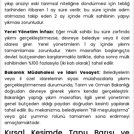
yıkıp araziyi eski tarımsal niteliğine döndürmesi için tebliğ
tarihinden itibaren 1 ay süre verilir; bu süre içinde adım
atılmazsa takip eden 2 ay içinde mülk sahibinin yapıyı
yıkması zorunludur.
Yerel Yönetim İnfazı:
Eğer mülk sahibi bu süre zarfında
yıkımı gerçekleştirmezse, devreye belediye veya il özel
idaresi girer. Yerel yönetimlerin 1 ay içinde yıkımı
tamamlaması zorunludur. Yıkım masrafları başlangıçta
devlet bütçesinden karşılanmakla birlikte, daha sonra mülk
sahibinden %100 fazlasıyla (iki katı olarak) tahsil edilir.
Bakanlık Müdahalesi ve İdari Vesayet:
Belediyelerin
veya il özel idarelerinin siyasi mülahazalarla yıkımı
gerçekleştirmemesi durumunda, Tarım ve Orman Bakanlığı
doğrudan devreye girerek yıkımı kendisi gerçekleştirir.
Bakanlığın yaptığı yıkım masrafları, ilgili yerel yönetimin
genel bütçeden aldığı paydan doğrudan kesinti yapılarak
tahsil edilir. Bu mekanizma, belediyelerin "fiili meşrulaştırma"
veya göz yumma rolünü tamamen sona erdirmeyi
amaçlamaktadır.
Kırsal Kesimde Tapu Barışı ve