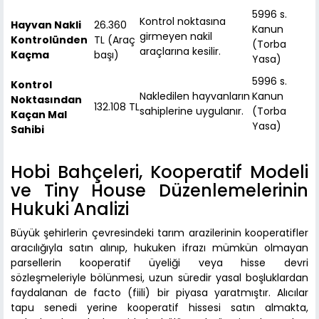
5996 s.
Kontrol noktasına
Hayvan Nakli
26.360
Kanun
girmeyen nakil
Kontrolünden
TL (Araç
(Torba
araçlarına kesilir.
Kaçma
başı)
Yasa)
5996 s.
Kontrol
Nakledilen hayvanların
Kanun
Noktasından
132.108 TL
sahiplerine uygulanır.
(Torba
Kaçan Mal
Yasa)
Sahibi
Hobi Bahçeleri, Kooperatif Modeli
ve Tiny House Düzenlemelerinin
Hukuki Analizi
Büyük şehirlerin çevresindeki tarım arazilerinin kooperatifler
aracılığıyla satın alınıp, hukuken ifrazı mümkün olmayan
parsellerin kooperatif üyeliği veya hisse devri
sözleşmeleriyle bölünmesi, uzun süredir yasal boşluklardan
faydalanan de facto (fiili) bir piyasa yaratmıştır. Alıcılar
tapu senedi yerine kooperatif hissesi satın almakta,