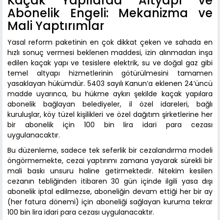
Kaçak Yapılarda Altyapı ve
Abonelik Engeli: Mekanizma ve
Mali Yaptırımlar
Yasal reform paketinin en çok dikkat çeken ve sahada en
hızlı sonuç vermesi beklenen maddesi, izin alınmadan inşa
edilen kaçak yapı ve tesislere elektrik, su ve doğal gaz gibi
temel altyapı hizmetlerinin götürülmesini tamamen
yasaklayan hükümdür. 5403 sayılı Kanun’a eklenen 24’üncü
madde uyarınca, bu hükme aykırı şekilde kaçak yapılara
abonelik bağlayan belediyeler, il özel idareleri, bağlı
kuruluşlar, köy tüzel kişilikleri ve özel dağıtım şirketlerine her
bir abonelik için 100 bin lira idari para cezası
uygulanacaktır.
Bu düzenleme, sadece tek seferlik bir cezalandırma modeli
öngörmemekte, cezai yaptırımı zamana yayarak sürekli bir
mali baskı unsuru haline getirmektedir. Nitekim kesilen
cezanın tebliğinden itibaren 30 gün içinde ilgili yasa dışı
abonelik iptal edilmezse, aboneliğin devam ettiği her bir ay
(her fatura dönemi) için aboneliği sağlayan kuruma tekrar
100 bin lira idari para cezası uygulanacaktır.