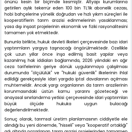
önünü kesin bir biçimde kesmiştir. Altyapı kurumlarına
getirilen aylık tekerrür eden 100 bin TL’lik abonelik cezası,
hobi bahçelerine yönelik doğrudan ve hızlı yıkım süreçleri ile
kooperatiflerin tarım arazisi edinmelerinin yasaklanması;
yasa dışı inşaat projelerinin ekonomik ve fiziki rasyonalitesini
tamamen yok etmektedir.
Bununla birlikte, hukuk devleti ilkeleri çerçevesinde bazı idari
yaptırımların yargıya taşınacağı öngörülmektedir. Özellikle
çok uzun yıllar önce inşa edilmiş basit yapılar veya
kazanılmış hak iddiaları bağlamında, 2026 yılındaki en ağır
ceza tarifelerinin geriye dönük uygulanmaya çalışılması
durumunda "ölçülülük" ve "hukuki güvenlik" ilkelerinin ihlal
edildiği gerekçesiyle idari yargıda iptal davalarının açılması
muhtemeldir. Ancak yargı organlarının da tarım arazilerinin
korunmasındaki üstün kamu yararını gözeteceği ve
anayasal sınırlandırma yetkisi çerçevesinde idari yaptırımları
büyük ölçüde hukuka uygun bulacağı
değerlendirilmektedir.
Sonuç olarak, tarımsal üretim planlamasının ciddiyetle ele
alındığı bu yeni dönemde, "hisseli" veya "kooperatif ortaklığı"
adı altında pazarlanan tarım arazisi projelerinden tamamen