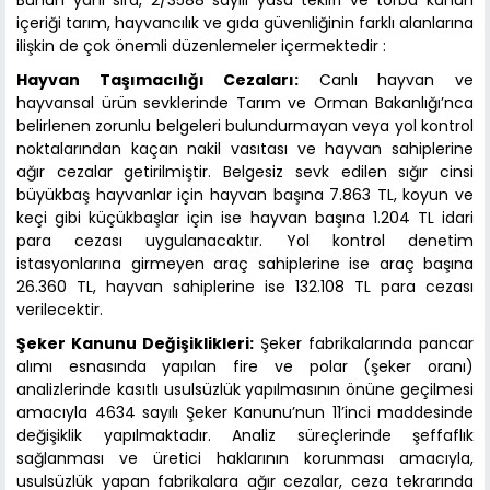
Bunun yanı sıra, 2/3588 sayılı yasa teklifi ve torba kanun
içeriği tarım, hayvancılık ve gıda güvenliğinin farklı alanlarına
ilişkin de çok önemli düzenlemeler içermektedir :
Hayvan Taşımacılığı Cezaları:
Canlı hayvan ve
hayvansal ürün sevklerinde Tarım ve Orman Bakanlığı’nca
belirlenen zorunlu belgeleri bulundurmayan veya yol kontrol
noktalarından kaçan nakil vasıtası ve hayvan sahiplerine
ağır cezalar getirilmiştir. Belgesiz sevk edilen sığır cinsi
büyükbaş hayvanlar için hayvan başına 7.863 TL, koyun ve
keçi gibi küçükbaşlar için ise hayvan başına 1.204 TL idari
para cezası uygulanacaktır. Yol kontrol denetim
istasyonlarına girmeyen araç sahiplerine ise araç başına
26.360 TL, hayvan sahiplerine ise 132.108 TL para cezası
verilecektir.
Şeker Kanunu Değişiklikleri:
Şeker fabrikalarında pancar
alımı esnasında yapılan fire ve polar (şeker oranı)
analizlerinde kasıtlı usulsüzlük yapılmasının önüne geçilmesi
amacıyla 4634 sayılı Şeker Kanunu’nun 11’inci maddesinde
değişiklik yapılmaktadır. Analiz süreçlerinde şeffaflık
sağlanması ve üretici haklarının korunması amacıyla,
usulsüzlük yapan fabrikalara ağır cezalar, ceza tekrarında