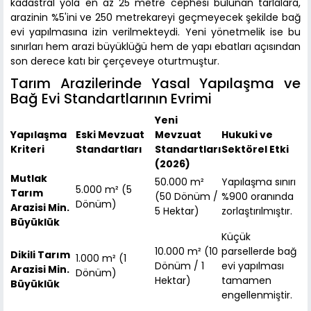
kadastral yola en az 25 metre cephesi bulunan tarlalara,
arazinin %5'ini ve 250 metrekareyi geçmeyecek şekilde bağ
evi yapılmasına izin verilmekteydi. Yeni yönetmelik ise bu
sınırları hem arazi büyüklüğü hem de yapı ebatları açısından
son derece katı bir çerçeveye oturtmuştur.
Tarım Arazilerinde Yasal Yapılaşma ve
Bağ Evi Standartlarının Evrimi
Yeni
Yapılaşma
Eski Mevzuat
Mevzuat
Hukuki ve
Kriteri
Standartları
Standartları
Sektörel Etki
(2026)
Mutlak
50.000 m²
Yapılaşma sınırı
5.000 m² (5
Tarım
(50 Dönüm /
%900 oranında
Dönüm)
Arazisi Min.
5 Hektar)
zorlaştırılmıştır.
Büyüklük
Küçük
10.000 m² (10
parsellerde bağ
Dikili Tarım
1.000 m² (1
Dönüm / 1
evi yapılması
Arazisi Min.
Dönüm)
Hektar)
tamamen
Büyüklük
engellenmiştir.