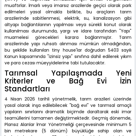
muaftırlar. İmarlı veya imarsız arazilerde geçici olarak park
edilmeleri yasal olmakla birlikte, bu araçların tarım
arazilerinde sabitlenmesi, elektrik, su, kanalizasyon gibi
altyapı bağlantılarının yapılması veya sürekli konut olarak
kullanılması durumunda, yargı ve idare tarafından "Yapı"
muamelesi görecekleri karara bağlanmıştır. Tarım
arazilerinde yapı ruhsatı alınması mümkün olmadığından,
bu şekilde kullanılan tiny house'lar doğrudan 5403 sayılı
Kanun kapsamında "izinsiz yapı" sınıfına dahil edilerek yıkım
ve para cezası müeyyidelerine tabi tutulacaktır.
Tarımsal Yapılaşmada Yeni
Kriterler ve Bağ Evi İzin
Standartları
4 Nisan 2026 tarihli yönetmelik, tarım arazileri üzerinde
yasal olarak inşa edilebilecek "bağ evi" ve tarımsal amaçlı
yapıların sınırlarını dramatik biçimde daraltarak eski imar
teamüllerini tamamen değiştirmektedir. Geçmiş dönemde,
Plansız Alanlar İmar Yönetmeliği çerçevesinde minimum 5
bin metrekare (5 dönüm) büyüklüğe sahip olan ve