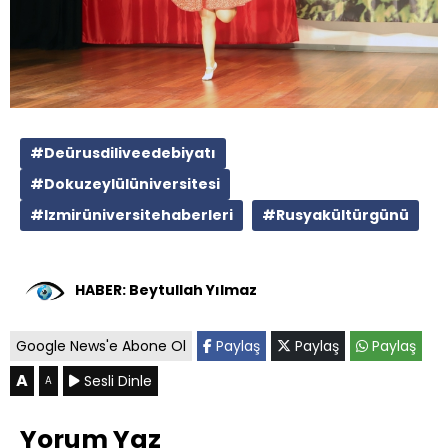
#Deürusdiliveedebiyatı
#Dokuzeylülüniversitesi
#Izmirüniversitehaberleri
#Rusyakültürgünü
HABER: Beytullah Yılmaz
Google News'e Abone Ol
Paylaş
Paylaş
Paylaş
A
Sesli Dinle
A
Yorum Yaz