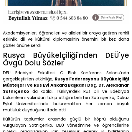
Akademisyenleri, öğrencileri ve aileleri bir araya getiren renkli
etkinlik, dil ve kültürel diplomasinin önemini bir kez daha
gözler önüne serdi.
Rusya Büyükelçiliği'nden DEÜ'ye
Övgü Dolu Sözler
DEÜ Edebiyat Fakültesi C Blok Konferans Salonu’nda
gerçekleştirilen etkinliğe,
Rusya Federasyonu Büyükelçiliği
Müsteşarı ve Rus Evi Ankara Başkanı Doç. Dr. Aleksandr
Sotnıçenko
da katıldı. Türkiye’deki Rus Dili ve Edebiyatı
bölümlerini yakından takip ettiğini belirten Sotnıçenko, Dokuz
Eylül Üniversitesi’nde bulunmaktan her zaman büyük
mutluluk duyduğunu ifade etti.
Kültürün toplumlar arasında güçlü bir köprü olduğunu
vurgulayan Sotnıçenko, DEÜ yönetimine ve öğrencilerine
nitelikli organizasyon için teşekkür ederek iş birliklerinin