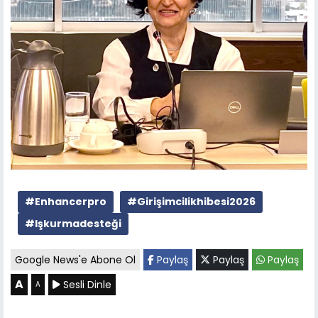
#Enhancerpro
#Girişimcilikhibesi2026
#Işkurmadesteği
Google News'e Abone Ol
Paylaş
Paylaş
Paylaş
A
Sesli Dinle
A