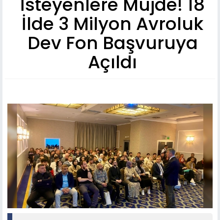
İsteyenlere Müjde! 18
İlde 3 Milyon Avroluk
Dev Fon Başvuruya
Açıldı