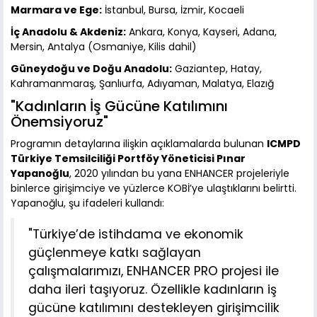
Marmara ve Ege:
İstanbul, Bursa, İzmir, Kocaeli
İç Anadolu & Akdeniz:
Ankara, Konya, Kayseri, Adana,
Mersin, Antalya (Osmaniye, Kilis dahil)
Güneydoğu ve Doğu Anadolu:
Gaziantep, Hatay,
Kahramanmaraş, Şanlıurfa, Adıyaman, Malatya, Elazığ
"Kadınların İş Gücüne Katılımını
Önemsiyoruz"
Programın detaylarına ilişkin açıklamalarda bulunan
ICMPD
Türkiye Temsilciliği Portföy Yöneticisi Pınar
Yapanoğlu
, 2020 yılından bu yana ENHANCER projeleriyle
binlerce girişimciye ve yüzlerce KOBİ’ye ulaştıklarını belirtti.
Yapanoğlu, şu ifadeleri kullandı:
"Türkiye’de istihdama ve ekonomik
güçlenmeye katkı sağlayan
çalışmalarımızı, ENHANCER PRO projesi ile
daha ileri taşıyoruz. Özellikle kadınların iş
gücüne katılımını destekleyen girişimcilik