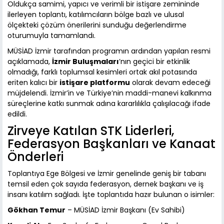
Oldukça samimi, yapıcı ve verimli bir istişare zemininde
ilerleyen toplantı, katılımcıların bölge bazlı ve ulusal
ölçekteki çözüm önerilerini sunduğu değerlendirme
oturumuyla tamamlandı.
MÜSİAD İzmir tarafından programın ardından yapılan resmi
açıklamada,
İzmir Buluşmaları
’nın geçici bir etkinlik
olmadığı, farklı toplumsal kesimleri ortak akıl potasında
eriten kalıcı bir
istişare platformu
olarak devam edeceği
müjdelendi. İzmir’in ve Türkiye’nin maddi-manevi kalkınma
süreçlerine katkı sunmak adına kararlılıkla çalışılacağı ifade
edildi.
Zirveye Katılan STK Liderleri,
Federasyon Başkanları ve Kanaat
Önderleri
Toplantıya Ege Bölgesi ve İzmir genelinde geniş bir tabanı
temsil eden çok sayıda federasyon, dernek başkanı ve iş
insanı katılım sağladı. İşte toplantıda hazır bulunan o isimler:
Gökhan Temur
– MÜSİAD İzmir Başkanı (Ev Sahibi)