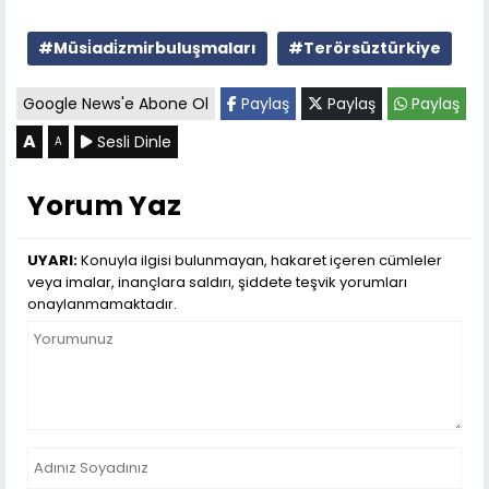
#Müsi̇adi̇zmirbuluşmaları
#Terörsüztürkiye
Google News'e Abone Ol
Paylaş
Paylaş
Paylaş
A
Sesli Dinle
A
Yorum Yaz
UYARI:
Konuyla ilgisi bulunmayan, hakaret içeren cümleler
veya imalar, inançlara saldırı, şiddete teşvik yorumları
onaylanmamaktadır.