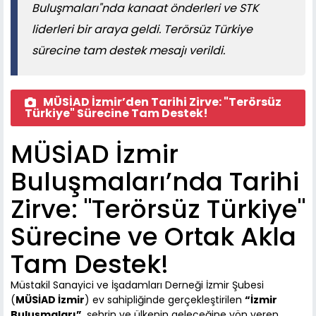
Buluşmaları"nda kanaat önderleri ve STK
liderleri bir araya geldi. Terörsüz Türkiye
sürecine tam destek mesajı verildi.
MÜSİAD İzmir’den Tarihi Zirve: "Terörsüz
Türkiye" Sürecine Tam Destek!
MÜSİAD İzmir
Buluşmaları’nda Tarihi
Zirve: "Terörsüz Türkiye"
Sürecine ve Ortak Akla
Tam Destek!
Müstakil Sanayici ve İşadamları Derneği İzmir Şubesi
(
MÜSİAD İzmir
) ev sahipliğinde gerçekleştirilen
“İzmir
Buluşmaları”
, şehrin ve ülkenin geleceğine yön veren