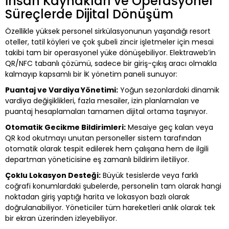
İnsan Kaynakları ve Operasyonel
Süreçlerde Dijital Dönüşüm
Özellikle yüksek personel sirkülasyonunun yaşandığı resort
oteller, tatil köyleri ve çok şubeli zincir işletmeler için mesai
takibi tam bir operasyonel yüke dönüşebiliyor. Elektraweb’in
QR/NFC tabanlı çözümü, sadece bir giriş-çıkış aracı olmakla
kalmayıp kapsamlı bir İK yönetim paneli sunuyor:
Puantaj ve Vardiya Yönetimi:
Yoğun sezonlardaki dinamik
vardiya değişiklikleri, fazla mesailer, izin planlamaları ve
puantaj hesaplamaları tamamen dijital ortama taşınıyor.
Otomatik Gecikme Bildirimleri:
Mesaiye geç kalan veya
QR kod okutmayı unutan personeller sistem tarafından
otomatik olarak tespit edilerek hem çalışana hem de ilgili
departman yöneticisine eş zamanlı bildirim iletiliyor.
Çoklu Lokasyon Desteği:
Büyük tesislerde veya farklı
coğrafi konumlardaki şubelerde, personelin tam olarak hangi
noktadan giriş yaptığı harita ve lokasyon bazlı olarak
doğrulanabiliyor. Yöneticiler tüm hareketleri anlık olarak tek
bir ekran üzerinden izleyebiliyor.