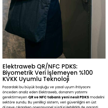
Elektraweb QR/NFC PDKS:
Biyometrik Veri İşlemeyen %100
KVKK Uyumlu Teknoloji
Pazardaki bu büyük boşluğu ve yasal uyum ihtiyacını
önceden analiz eden Elektraweb, donanım yatırımı
gerektirmeyen
QR ve NFC tabanlı yeni nesil PDKS
modelini
sektöre sundu. Bu yenilikçi sistem, veri güvenliğini en üst
düzeye çıkarırken operasyonel sürdürülebilirliği de garanti