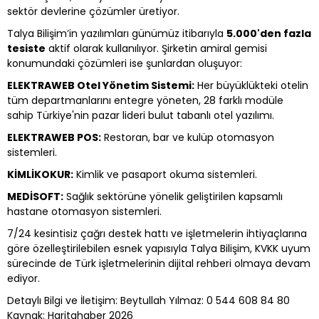
sektör devlerine çözümler üretiyor.
Talya Bilişim’in yazılımları günümüz itibarıyla
5.000'den fazla
tesiste
aktif olarak kullanılıyor. Şirketin amiral gemisi
konumundaki çözümleri ise şunlardan oluşuyor:
ELEKTRAWEB Otel Yönetim Sistemi:
Her büyüklükteki otelin
tüm departmanlarını entegre yöneten, 28 farklı modüle
sahip Türkiye'nin pazar lideri bulut tabanlı otel yazılımı.
ELEKTRAWEB POS:
Restoran, bar ve kulüp otomasyon
sistemleri.
KİMLİKOKUR:
Kimlik ve pasaport okuma sistemleri.
MEDİSOFT:
Sağlık sektörüne yönelik geliştirilen kapsamlı
hastane otomasyon sistemleri.
7/24 kesintisiz çağrı destek hattı ve işletmelerin ihtiyaçlarına
göre özelleştirilebilen esnek yapısıyla Talya Bilişim, KVKK uyum
sürecinde de Türk işletmelerinin dijital rehberi olmaya devam
ediyor.
Detaylı Bilgi ve İletişim: Beytullah Yılmaz: 0 544 608 84 80
Kaynak: Haritahaber 2026