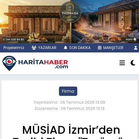
Projelerimiz
YAZARLAR
SON DAKİKA
MANŞETLER
Firma
Yayınlanma : 06 Temmuz 2026 13:09
Düzenleme : 06 Temmuz 2026 13:13
MÜSİAD İzmir’den