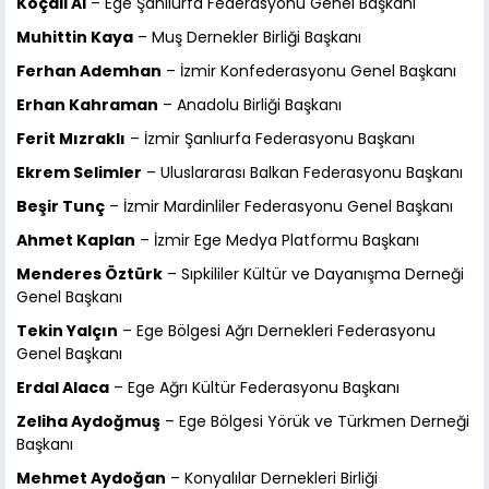
Koçali Al
– Ege Şanlıurfa Federasyonu Genel Başkanı
Muhittin Kaya
– Muş Dernekler Birliği Başkanı
Ferhan Ademhan
– İzmir Konfederasyonu Genel Başkanı
Erhan Kahraman
– Anadolu Birliği Başkanı
Ferit Mızraklı
– İzmir Şanlıurfa Federasyonu Başkanı
Ekrem Selimler
– Uluslararası Balkan Federasyonu Başkanı
Beşir Tunç
– İzmir Mardinliler Federasyonu Genel Başkanı
Ahmet Kaplan
– İzmir Ege Medya Platformu Başkanı
Menderes Öztürk
– Sıpkililer Kültür ve Dayanışma Derneği
Genel Başkanı
Tekin Yalçın
– Ege Bölgesi Ağrı Dernekleri Federasyonu
Genel Başkanı
Erdal Alaca
– Ege Ağrı Kültür Federasyonu Başkanı
Zeliha Aydoğmuş
– Ege Bölgesi Yörük ve Türkmen Derneği
Başkanı
Mehmet Aydoğan
– Konyalılar Dernekleri Birliği