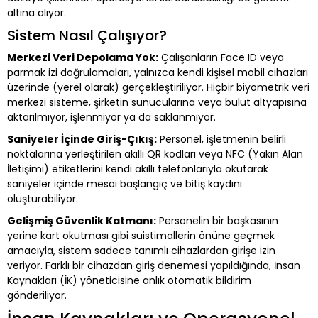
altına alıyor.
Sistem Nasıl Çalışıyor?
Merkezi Veri Depolama Yok:
Çalışanların Face ID veya
parmak izi doğrulamaları, yalnızca kendi kişisel mobil cihazları
üzerinde (yerel olarak) gerçekleştiriliyor. Hiçbir biyometrik veri
merkezi sisteme, şirketin sunucularına veya bulut altyapısına
aktarılmıyor, işlenmiyor ya da saklanmıyor.
Saniyeler İçinde Giriş-Çıkış:
Personel, işletmenin belirli
noktalarına yerleştirilen akıllı QR kodları veya NFC (Yakın Alan
İletişimi) etiketlerini kendi akıllı telefonlarıyla okutarak
saniyeler içinde mesai başlangıç ve bitiş kaydını
oluşturabiliyor.
Gelişmiş Güvenlik Katmanı:
Personelin bir başkasının
yerine kart okutması gibi suistimallerin önüne geçmek
amacıyla, sistem sadece tanımlı cihazlardan girişe izin
veriyor. Farklı bir cihazdan giriş denemesi yapıldığında, İnsan
Kaynakları (İK) yöneticisine anlık otomatik bildirim
gönderiliyor.