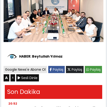
HABER: Beytullah Yılmaz
Google News'e Abone Ol
Paylaş
Paylaş
Paylaş
A
Sesli Dinle
A
Son Dakika
20:52