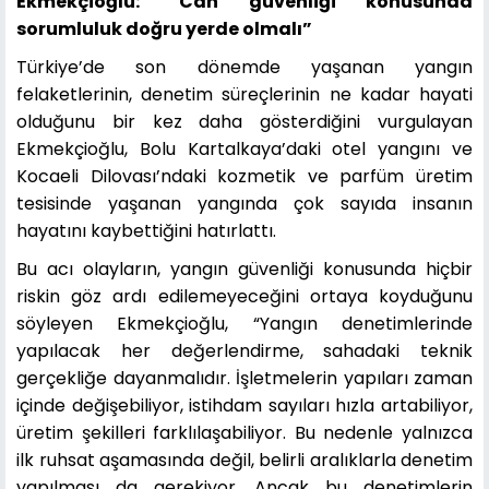
Ekmekçioğlu: “Can güvenliği konusunda
sorumluluk doğru yerde olmalı”
Türkiye’de son dönemde yaşanan yangın
felaketlerinin, denetim süreçlerinin ne kadar hayati
olduğunu bir kez daha gösterdiğini vurgulayan
Ekmekçioğlu, Bolu Kartalkaya’daki otel yangını ve
Kocaeli Dilovası’ndaki kozmetik ve parfüm üretim
tesisinde yaşanan yangında çok sayıda insanın
hayatını kaybettiğini hatırlattı.
Bu acı olayların, yangın güvenliği konusunda hiçbir
riskin göz ardı edilemeyeceğini ortaya koyduğunu
söyleyen Ekmekçioğlu, “Yangın denetimlerinde
yapılacak her değerlendirme, sahadaki teknik
gerçekliğe dayanmalıdır. İşletmelerin yapıları zaman
içinde değişebiliyor, istihdam sayıları hızla artabiliyor,
üretim şekilleri farklılaşabiliyor. Bu nedenle yalnızca
ilk ruhsat aşamasında değil, belirli aralıklarla denetim
yapılması da gerekiyor. Ancak bu denetimlerin