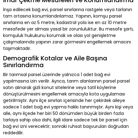
İmar Çekme Mesafeleri ve Konumlandırma
İnşa edilecek bağ evi, parsel sınırlarına rastgele veya tarlanın
tam ortasına konumlandırılamaz. Yapının, komşu parsel
sınırlarına en az 5 metre, kadastral yola ise en az 10 metre
mesafede yer alması yasal bir zorunluluktur. Bu mesafe şartı,
komşuluk hukukunu korumak ve olası yol genişletme
çalışmalarında yapının zarar görmesini engellemek amacını
taşımaktadır.
Demografik Kotalar ve Aile Başına
Sınırlandırma
Bir tarımsal parsel üzerinde yalnızca 1 adet bağ evi
yapılmasına izin verilir. Ayrıca, tarım alanlarının parsel parsel
satın alınarak gizli konut sitelerine veya tatil köylerine
dönüştürülmesini engellemek amacıyla kota uygulaması
getirilmiştir. Aynı ilçe sınırları içerisinde her çekirdek aileye
sadece 1 adet bağ evi yapma hakkı tanınmıştır. Aynı kişi veya
aile, aynı ilçede her biri 50 dönümden büyük birden fazla
tarlaya sahip olsa dahi, ilgili idare sadece tek bir parsel için
bağ evi izni verecektir; sonraki ruhsat başvuruları doğrudan
reddedilir.