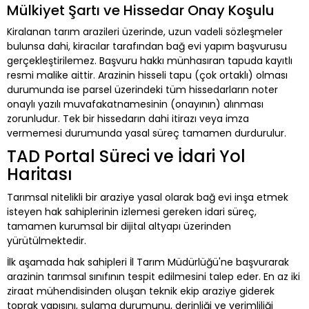
Mülkiyet Şartı ve Hissedar Onay Koşulu
Kiralanan tarım arazileri üzerinde, uzun vadeli sözleşmeler
bulunsa dahi, kiracılar tarafından bağ evi yapım başvurusu
gerçekleştirilemez. Başvuru hakkı münhasıran tapuda kayıtlı
resmi malike aittir. Arazinin hisseli tapu (çok ortaklı) olması
durumunda ise parsel üzerindeki tüm hissedarların noter
onaylı yazılı muvafakatnamesinin (onayının) alınması
zorunludur. Tek bir hissedarın dahi itirazı veya imza
vermemesi durumunda yasal süreç tamamen durdurulur.
TAD Portal Süreci ve İdari Yol
Haritası
Tarımsal nitelikli bir araziye yasal olarak bağ evi inşa etmek
isteyen hak sahiplerinin izlemesi gereken idari süreç,
tamamen kurumsal bir dijital altyapı üzerinden
yürütülmektedir.
İlk aşamada hak sahipleri İl Tarım Müdürlüğü'ne başvurarak
arazinin tarımsal sınıfının tespit edilmesini talep eder. En az iki
ziraat mühendisinden oluşan teknik ekip araziye giderek
toprak yapısını, sulama durumunu, derinliği ve verimliliği