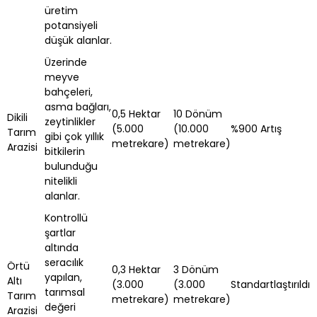
üretim
potansiyeli
düşük alanlar.
Üzerinde
meyve
bahçeleri,
asma bağları,
0,5 Hektar
10 Dönüm
Dikili
zeytinlikler
(5.000
(10.000
%900 Artış
Tarım
gibi çok yıllık
metrekare)
metrekare)
Arazisi
bitkilerin
bulunduğu
nitelikli
alanlar.
Kontrollü
şartlar
altında
seracılık
Örtü
0,3 Hektar
3 Dönüm
yapılan,
Altı
(3.000
(3.000
Standartlaştırıldı
tarımsal
Tarım
metrekare)
metrekare)
değeri
Arazisi