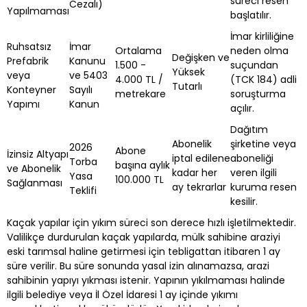
süreci resen
Cezalı)
Yapılmaması
başlatılır.
İmar kirliliğine
Ruhsatsız
İmar
Ortalama
neden olma
Değişken ve
Prefabrik
Kanunu
1.500 -
suçundan
Yüksek
veya
ve 5403
4.000 TL /
(TCK 184) adli
Tutarlı
Konteyner
Sayılı
metrekare
soruşturma
Yapımı
Kanun
açılır.
Dağıtım
Abonelik
şirketine veya
2026
Abone
İzinsiz Altyapı
iptal edilene
aboneliği
Torba
başına aylık
ve Abonelik
kadar her
veren ilgili
Yasa
100.000 TL
Sağlanması
ay tekrarlar
kuruma resen
Teklifi
kesilir.
Kaçak yapılar için yıkım süreci son derece hızlı işletilmektedir.
Valilikçe durdurulan kaçak yapılarda, mülk sahibine araziyi
eski tarımsal haline getirmesi için tebligattan itibaren 1 ay
süre verilir. Bu süre sonunda yasal izin alınamazsa, arazi
sahibinin yapıyı yıkması istenir. Yapının yıkılmaması halinde
ilgili belediye veya İl Özel İdaresi 1 ay içinde yıkımı