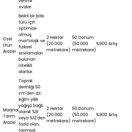
verimli
ovalar.
Belirli bir bitki
türü için
optimize
olmuş,
2 Hektar
50 Dönüm
Özel
morfolojik ve
(20.000
(50.000
%900 Artış
Ürün
fiziksel
metrekare)
metrekare)
Arazisi
sınırlamaları
bulunan
nitelikli
alanlar.
Toprak
derinliği 50
cm'den az;
eğim yıllık
yağışa bağlı
2 Hektar
50 Dönüm
Marjinal
olarak %8
(20.000
(50.000
%900 Artış
Tarım
veya %12'den
metrekare)
metrekare)
Arazisi
fazla olan,
tarımsal