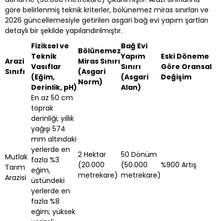
göre belirlenmiş teknik kriterler, bölünemez miras sınırları ve
2026 güncellemesiyle getirilen asgari bağ evi yapım şartları
detaylı bir şekilde yapılandırılmıştır.
Fiziksel ve
Bağ Evi
Bölünemez
Teknik
Yapım
Eski Döneme
Arazi
Miras Sınırı
Vasıflar
Sınırı
Göre Oransal
Sınıfı
(Asgari
(Eğim,
(Asgari
Değişim
Norm)
Derinlik, pH)
Alan)
En az 50 cm
toprak
derinliği; yıllık
yağışı 574
mm altındaki
yerlerde en
2 Hektar
50 Dönüm
Mutlak
fazla %3
(20.000
(50.000
%900 Artış
Tarım
eğim,
metrekare)
metrekare)
Arazisi
üstündeki
yerlerde en
fazla %8
eğim; yüksek