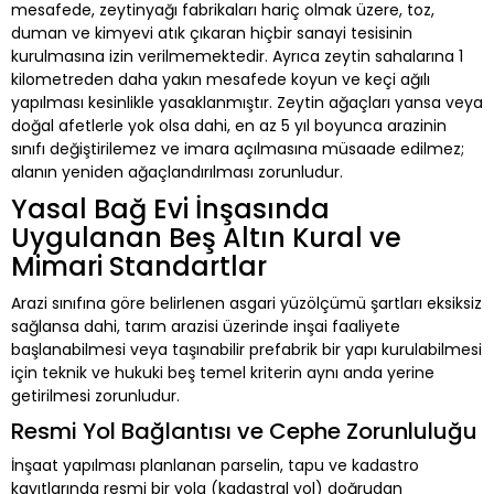
mesafede, zeytinyağı fabrikaları hariç olmak üzere, toz,
duman ve kimyevi atık çıkaran hiçbir sanayi tesisinin
kurulmasına izin verilmemektedir. Ayrıca zeytin sahalarına 1
kilometreden daha yakın mesafede koyun ve keçi ağılı
yapılması kesinlikle yasaklanmıştır. Zeytin ağaçları yansa veya
doğal afetlerle yok olsa dahi, en az 5 yıl boyunca arazinin
sınıfı değiştirilemez ve imara açılmasına müsaade edilmez;
alanın yeniden ağaçlandırılması zorunludur.
Yasal Bağ Evi İnşasında
Uygulanan Beş Altın Kural ve
Mimari Standartlar
Arazi sınıfına göre belirlenen asgari yüzölçümü şartları eksiksiz
sağlansa dahi, tarım arazisi üzerinde inşai faaliyete
başlanabilmesi veya taşınabilir prefabrik bir yapı kurulabilmesi
için teknik ve hukuki beş temel kriterin aynı anda yerine
getirilmesi zorunludur.
Resmi Yol Bağlantısı ve Cephe Zorunluluğu
İnşaat yapılması planlanan parselin, tapu ve kadastro
kayıtlarında resmi bir yola (kadastral yol) doğrudan