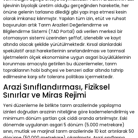
işlevinin biyolojik üretim olduğu gerçeğinden hareketle, her
önüne gelenin tarlasına dilediği gibi yapı inşa etmesi kesin
olarak imkansız kılınmıştır. Yapılan tüm izin, etüt ve ruhsat
başvuruları artık Tarım Arazileri Değerlendirme ve
Bilgilendirme Sistemi (TAD Portal) adı verilen merkezi bir
otomasyon sistemi üzerinden şeffaf, izlenebilir ve kayıt
altında olacak şekilde yürütülmektedir. Kırsal alanlardaki
spekülatif arazi hareketlerinin sınırlandırılması ve tarımsal
işletmelerin ölçek ekonomisine uygun asgari büyüklüklerinin
korunması amacıyla getirilen bu düzenlemeler, tarım
topraklarının hobi bahçesi ve benzeri adlar altında tahrip
edilmesine karşı sıfır tolerans politikası içermektedir.
Arazi Sınıflandırması, Fiziksel
Sınırlar ve Miras Rejimi
Yeni düzenleme ile birlikte tarım arazilerinde yapılaşma
izinleri doğrudan arazinin niteliğine göre kademelendirilmiş ve
minimum dönüm şartları çok ciddi oranda artırılmıştır. Eski
dönemde uygulanan asgari 5 dönüm (5.000 metrekare)
sınırı, mutlak ve marjinal tarım arazilerinde 10 kat artırılarak 50
dönüme (50.000 metrekare) çıkarılmıştır. Arazi sınıflarına