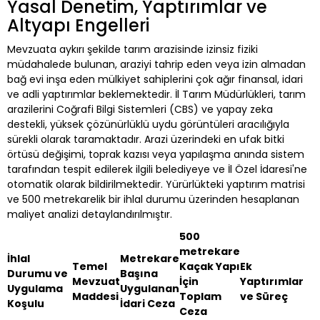
Yasal Denetim, Yaptırımlar ve
Altyapı Engelleri
Mevzuata aykırı şekilde tarım arazisinde izinsiz fiziki
müdahalede bulunan, araziyi tahrip eden veya izin almadan
bağ evi inşa eden mülkiyet sahiplerini çok ağır finansal, idari
ve adli yaptırımlar beklemektedir. İl Tarım Müdürlükleri, tarım
arazilerini Coğrafi Bilgi Sistemleri (CBS) ve yapay zeka
destekli, yüksek çözünürlüklü uydu görüntüleri aracılığıyla
sürekli olarak taramaktadır. Arazi üzerindeki en ufak bitki
örtüsü değişimi, toprak kazısı veya yapılaşma anında sistem
tarafından tespit edilerek ilgili belediyeye ve İl Özel İdaresi'ne
otomatik olarak bildirilmektedir. Yürürlükteki yaptırım matrisi
ve 500 metrekarelik bir ihlal durumu üzerinden hesaplanan
maliyet analizi detaylandırılmıştır.
500
metrekare
İhlal
Metrekare
Temel
Kaçak Yapı
Ek
Durumu ve
Başına
Mevzuat
İçin
Yaptırımlar
Uygulama
Uygulanan
Maddesi
Toplam
ve Süreç
Koşulu
İdari Ceza
Ceza