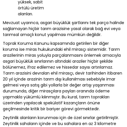
yüksek, sabit
örtülü üretim
alanları.
Mevzuat uyarınca, asgari büyüklük şartlarını tek parça halinde
sağlamayan hiçbir tarım arazisine yasal olarak bağ evi veya
tarımsal amaçlı konut yapılması mümkün değildir.
Toprak Koruma Kanunu kapsamında getirilen bir diğer
koruma ise miras hukukundaki ehil mirasçı sistemidir. Tarım
arazilerinin miras yoluyla parçalanmasını önlemek amacıyla
asgari büyüklük sınırlarının altındaki araziler hiçbir şekilde
bölünemez, ifraz edilemez ve hissedar sayısı artırılamaz.
Tarım arazisini devralan ehil mirasçı, devir tarihinden itibaren
20 yıl içinde arazinin tarım dışı kullanılması sebebiyle imar
gelmesi veya satış gibi yollarla bir değer artışı yaşanması
durumunda, diğer mirasçılara payları oranında ödeme
yapmakla yükümlü kılınmıştır. Bu kural, tarım toprakları
üzerinden yapılacak spekülatif kazançların önüne
geçilmesinde kritik bir bariyer görevi görmektedir.
Zeytinlik alanların korunması için de özel sınırlar getirilmiştir.
Zeytinlik sahaların içinde ve bu sahalara en az 3 kilometre