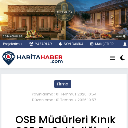
Projelerimiz
YAZARLAR
SON DAKİKA
MANŞETLER
Firma
Yayınlanma : 01 Temmuz 2026 10:54
Düzenleme : 01 Temmuz 2026 10:57
OSB Müdürleri Kınık