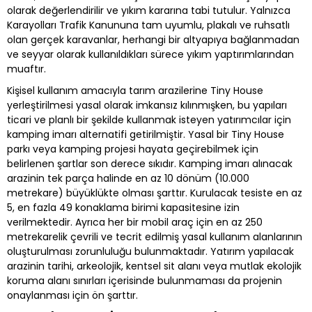
olarak değerlendirilir ve yıkım kararına tabi tutulur. Yalnızca
Karayolları Trafik Kanununa tam uyumlu, plakalı ve ruhsatlı
olan gerçek karavanlar, herhangi bir altyapıya bağlanmadan
ve seyyar olarak kullanıldıkları sürece yıkım yaptırımlarından
muaftır.
Kişisel kullanım amacıyla tarım arazilerine Tiny House
yerleştirilmesi yasal olarak imkansız kılınmışken, bu yapıları
ticari ve planlı bir şekilde kullanmak isteyen yatırımcılar için
kamping imarı alternatifi getirilmiştir. Yasal bir Tiny House
parkı veya kamping projesi hayata geçirebilmek için
belirlenen şartlar son derece sıkıdır. Kamping imarı alınacak
arazinin tek parça halinde en az 10 dönüm (10.000
metrekare) büyüklükte olması şarttır. Kurulacak tesiste en az
5, en fazla 49 konaklama birimi kapasitesine izin
verilmektedir. Ayrıca her bir mobil araç için en az 250
metrekarelik çevrili ve tecrit edilmiş yasal kullanım alanlarının
oluşturulması zorunluluğu bulunmaktadır. Yatırım yapılacak
arazinin tarihi, arkeolojik, kentsel sit alanı veya mutlak ekolojik
koruma alanı sınırları içerisinde bulunmaması da projenin
onaylanması için ön şarttır.