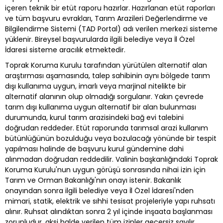
içeren teknik bir etüt raporu hazırlar. Hazırlanan etüt raporları
ve tüm başvuru evrakları, Tarım Arazileri Değerlendirme ve
Bilgilendirme Sistemi (TAD Portal) adı verilen merkezi sisteme
yüklenir. Bireysel başvurularda ilgili belediye veya İl Özel
İdaresi sisteme aracılık etmektedir.
Toprak Koruma Kurulu tarafından yürütülen alternatif alan
araştırması aşamasında, talep sahibinin aynı bölgede tarım
dışı kullanıma uygun, imarlı veya marjinal nitelikte bir
alternatif alanının olup olmadığı sorgulanır. Yakın çevrede
tarım dışı kullanıma uygun alternatif bir alan bulunması
durumunda, kurul tarım arazisindeki bağ evi talebini
doğrudan reddeder. Etüt raporunda tarımsal arazi kullanım
bütünlüğünün bozulduğu veya bozulacağı yönünde bir tespit
yapılması halinde de başvuru kurul gündemine dahi
alınmadan doğrudan reddedilir. Valinin başkanlığındaki Toprak
Koruma Kurulu'nun uygun görüşü sonrasında nihai izin için
Tarım ve Orman Bakanlığı'nın onayı istenir. Bakanlık
onayından sonra ilgili belediye veya İl Özel İdaresi'nden
mimari, statik, elektrik ve sıhhi tesisat projeleriyle yapı ruhsatı
alınır. Ruhsat alındıktan sonra 2 yıl içinde inşaata başlanması
zorunludur, aksi halde verilen tüm izinler geçersiz sayılır.