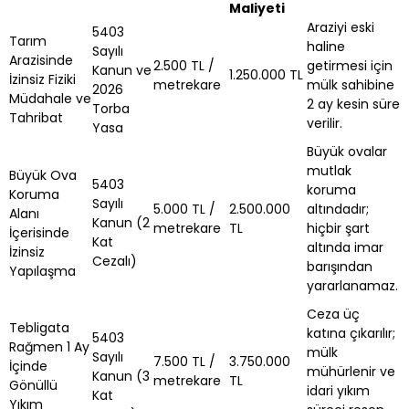
Maliyeti
Araziyi eski
5403
Tarım
haline
Sayılı
Arazisinde
2.500 TL /
getirmesi için
Kanun ve
1.250.000 TL
İzinsiz Fiziki
metrekare
mülk sahibine
2026
Müdahale ve
2 ay kesin süre
Torba
Tahribat
verilir.
Yasa
Büyük ovalar
mutlak
Büyük Ova
5403
koruma
Koruma
Sayılı
5.000 TL /
2.500.000
altındadır;
Alanı
Kanun (2
metrekare
TL
hiçbir şart
İçerisinde
Kat
altında imar
İzinsiz
Cezalı)
barışından
Yapılaşma
yararlanamaz.
Ceza üç
Tebligata
katına çıkarılır;
5403
Rağmen 1 Ay
mülk
Sayılı
7.500 TL /
3.750.000
İçinde
mühürlenir ve
Kanun (3
metrekare
TL
Gönüllü
idari yıkım
Kat
Yıkım